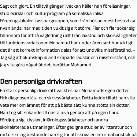
Sagt och gjort. En till två gånger i veckan håller han föreläsningar,
studiecirklar och kulturprogram på somaliska i olika
föreningslokaler. Lyssnargruppen, som från början mest bestod av
nyanlända, har med tiden vuxit sig allt större. Fler och fler söker sig
till honom för att få vägledning i allt från läxstöd och skolsvårigheter
till funktionsvariationer. Mohamud har under åren sett hur viktigt
det är att korrekt information delas för att undvika missförstånd. –
Jag såg att okunskap ibland skapade rädslor och missförstånd, och
jag ville göra något åt det, berättar Mohamud.
Den personliga drivkraften
En stark personlig drivkraft väcktes när Mohamuds egen dotter
fick diagnosen läs- och skrivsvårigheter. Detta ledde till att han ville
veta mer om ämnet för att på bästa sätt kunna stötta sin dotter.
Han tog sitt sökande till nästa nivå genom att på egen hand
fördjupa sig i dyslexi, inlärningssvårigheter och andra
skolrelaterade utmaningar. Efter gedigna studier av litteratur och
ny forskning bestämde han sig för att skriva en informationsbok på