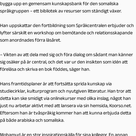
bygga upp en gemensam kunskapsbank för den somaliska
språkgruppen – ett bibliotek av resurser som ständigt växer.
Han uppskattar den fortbildning som Språkcentralen erbjuder och
lyfter särskilt en workshop om bemötande och relationsskapande
som anordnades förra läsåret.
– Vikten av att dela med sig och föra dialog om sådant man känner
sig osäker på är central, och det var ur den insikten som idén att
föreläsa och skriva en bok föddes, säger han.
Hans framtidsplaner är att fortsätta sprida kunskap via
studiecirklar, kulturprogram och nyutgiven litteratur. Han tror att
detta kan ske smidigt via onlinekurser med olika inslag, något han
just nu arbetar aktivt med att lansera via sin hemsida, Koorso.net.
Eftersom han är tvåspråkig kommer han att kunna erbjuda detta
på både arabiska och somaliska.
Mohamud är en stor inspirationskälla för sina kollegor. En annan