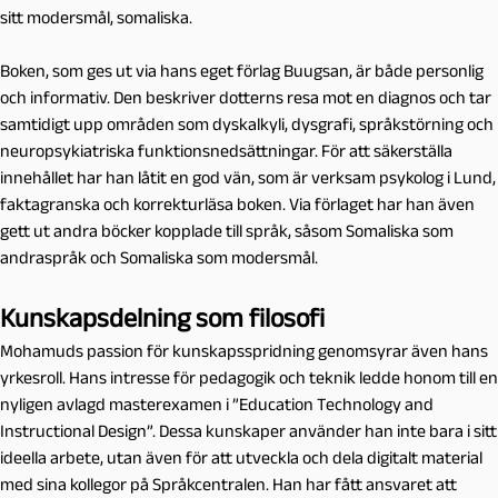
sitt modersmål, somaliska.
Boken, som ges ut via hans eget förlag Buugsan, är både personlig
och informativ. Den beskriver dotterns resa mot en diagnos och tar
samtidigt upp områden som dyskalkyli, dysgrafi, språkstörning och
neuropsykiatriska funktionsnedsättningar. För att säkerställa
innehållet har han låtit en god vän, som är verksam psykolog i Lund,
faktagranska och korrekturläsa boken. Via förlaget har han även
gett ut andra böcker kopplade till språk, såsom Somaliska som
andraspråk och Somaliska som modersmål.
Kunskapsdelning som filosofi
Mohamuds passion för kunskapsspridning genomsyrar även hans
yrkesroll. Hans intresse för pedagogik och teknik ledde honom till en
nyligen avlagd masterexamen i ”Education Technology and
Instructional Design”. Dessa kunskaper använder han inte bara i sitt
ideella arbete, utan även för att utveckla och dela digitalt material
med sina kollegor på Språkcentralen. Han har fått ansvaret att