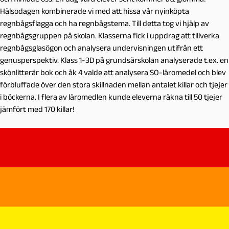
Hälsodagen kombinerade vi med att hissa vår nyinköpta
regnbågsflagga och ha regnbågstema. Till detta tog vi hjälp av
regnbågsgruppen på skolan. Klasserna fick i uppdrag att tillverka
regnbågsglasögon och analysera undervisningen utifrån ett
genusperspektiv. Klass 1-3D på grundsärskolan analyserade t.ex. en
skönlitterär bok och åk 4 valde att analysera SO-läromedel och blev
förbluffade över den stora skillnaden mellan antalet killar och tjejer
i böckerna. I flera av läromedlen kunde eleverna räkna till 50 tjejer
jämfört med 170 killar!