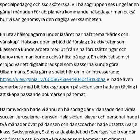
specialpedagog och skolsköterska. Vi i hälsogruppen ses ungefär en
gång i månaden för att planera kommande hälsodagar men också
hur vi kan genomsyra den dagliga verksamheten.
En utav hälsodagarna under läsåret har haft tema ”kärlek och
vänskap”. Hälsogruppen erbjöd då förslag på aktiviteter som
klasserna kunde arbeta med utifrån sina förutsättningar och
behov men man kunde också hitta på egna. En aktivitet som vi
erbjöd var ett digitalt brädspel som klasserna kunde göra
tillsammans. Spela gärna spelet här om ni är intresserade:
https://view.genial.ly/6008675ae444040cf81a3baa
Vi hade även
samarbete med biblioteksgruppen på skolan som hade en tävling i
att skapa passande bokmärken på temat.
Häromveckan hade vi ännu en hälsodag där vi dansade den virala
succén Jerusalema-dansen. Hela skolan, elever och personal, hade i
två månader övat på dansen och danscoacher hade utsetts i varje
klass. Sydsvenskan, Skånska dagbladet och Sveriges radio var där
och filmade oss. En dag våra elever sent kommer att glömma!