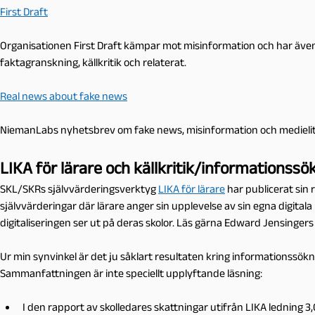
First Draft
Organisationen First Draft kämpar mot misinformation och har även
faktagranskning, källkritik och relaterat.
Real news about fake news
NiemanLabs nyhetsbrev om fake news, misinformation och medielit
LIKA för lärare och källkritik/informationssö
SKL/SKRs självvärderingsverktyg
LIKA för lärare
har publicerat sin 
självvärderingar där lärare anger sin upplevelse av sin egna digita
digitaliseringen ser ut på deras skolor. Läs gärna Edward Jensinge
Ur min synvinkel är det ju såklart resultaten kring informationssökn
Sammanfattningen är inte speciellt upplyftande läsning:
I den rapport av skolledares skattningar utifrån LIKA ledning