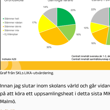
l
m
ö
Graf från SKLs LIKA-utvärdering.
Innan jag slutar inom skolans värld och går vidare
på att köra ett uppsamlingsheat i detta sista M
Malmö.