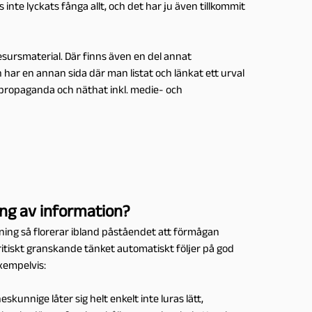
inte lyckats fånga allt, och det har ju även tillkommit
esursmaterial. Där finns även en del annat
har en annan sida där man listat och länkat ett urval
 propaganda och näthat inkl. medie- och
ing av information?
kning så florerar ibland påståendet att förmågan
kritiskt granskande tänket automatiskt följer på god
xempelvis:
unnige låter sig helt enkelt inte luras lätt,