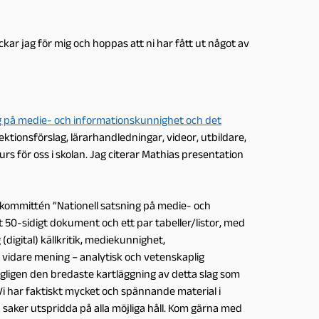
ackar jag för mig och hoppas att ni har fått ut något av
ng på medie- och informationskunnighet och det
ektionsförslag, lärarhandledningar, videor, utbildare,
urs för oss i skolan. Jag citerar Mathias presentation
t kommittén ”Nationell satsning på medie- och
 50-sidigt dokument och ett par tabeller/listor, med
(digital) källkritik, mediekunnighet,
 vidare mening – analytisk och vetenskaplig
agligen den bredaste kartläggning av detta slag som
 Vi har faktiskt mycket och spännande material i
saker utspridda på alla möjliga håll. Kom gärna med