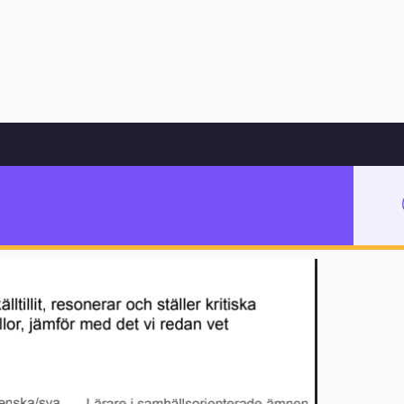
Hoppa till innehåll
er, veckobrevstips och LIKA-utvärderingen
 MIK-resurser,
utvärderingen