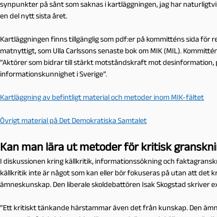
synpunkter på sånt som saknas i kartläggningen, jag har naturligtvis 
en del nytt sista året.
Kartläggningen finns tillgänglig som pdf:er på kommitténs sida för r
matnyttigt, som Ulla Carlssons senaste bok om MIK (MIL). Kommittén 
”Aktörer som bidrar till stärkt motståndskraft mot desinformation,
informationskunnighet i Sverige”.
Kartläggning av befintligt material och metoder inom MIK-fältet
Övrigt material på Det Demokratiska Samtalet
Kan man lära ut metoder för kritisk granskn
I diskussionen kring källkritik, informationssökning och faktagrans
källkritik inte är något som kan eller bör fokuseras på utan att det 
ämneskunskap. Den liberale skoldebattören Isak Skogstad skriver e
”Ett kritiskt tänkande härstammar även det från kunskap. Den ämnesk