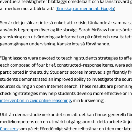
eventuella felaktigheter blottläggs omedelbart och källans trovärd
är medicin mot att bli lurad.” (
Kunskap är mer än att Googla
)
Sen är det ju såklart inte så enkelt att kritiskt tänkande är samm
används begreppen överlag lite slarvigt. Sarah McGraw har utvärderat
granskning och utvärdering av information på nätet och resultatet vi
genomgången undervisning. Kanske inte så förvånande.
”Eight lessons were devoted to teaching students strategies to effec
each composed of four brief, constructed-response items, were ad
participated in the study. Students’ scores improved significantly f
students demonstrated an improved ability to investigate the source 
sources during an open Internet search. These results are promising
checking strategies may help students develop more effective online
intervention in civic online reasoning
, min kursivering).
Utifrån denna studie verkar det som att det kan finnas generella f
mediekompetens och en utmärkt utgångspunkt i detta arbete är ju 
Checkers
som på ett föredömligt sätt enkelt tränar en i den mer l