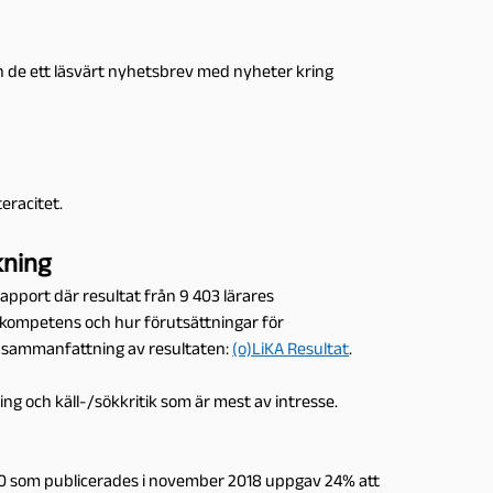
 de ett läsvärt nyhetsbrev med nyheter kring
eracitet.
kning
rapport där resultat från 9 403 lärares
la kompetens och hur förutsättningar för
rs sammanfattning av resultaten:
(o)LiKA Resultat
.
ing och käll-/sökkritik som är mest av intresse.
 3,0 som publicerades i november 2018 uppgav 24% att