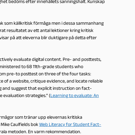
ighet bedöms efter innehållets sanningshalt. Kunskap
a sak som källkritisk förmåga men i dessa sammanhang
 resultatet av ett antal lektioner kring kritisk
sar på att eleverna blir duktigare på detta efter
tively evaluate digital content. Pre- and posttests,
ministered to 68 11th-grade students who
rom pre-to posttest on three of the four tasks:
of a website, critique evidence, and locate reliable
 and suggest that explicit instruction on fact-
 evaluation strategies.” (
Learning to evaluate: An
örmågor som tränar upp elevernas kritiska
Mike Caulfields bok
Web Literacy for Student Fact-
aterala metoden. En varm rekommendation.