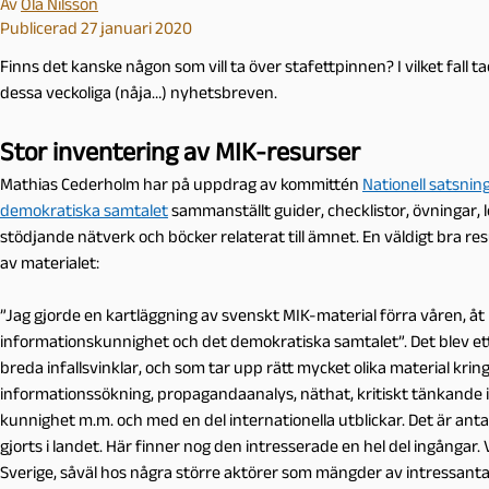
Av
Ola Nilsson
Publicerad 27 januari 2020
Finns det kanske någon som vill ta över stafettpinnen? I vilket fall t
dessa veckoliga (nåja…) nyhetsbreven.
Stor inventering av MIK-resurser
Mathias Cederholm har på uppdrag av kommittén
Nationell satsni
demokratiska samtalet
sammanställt guider, checklistor, övningar, l
stödjande nätverk och böcker relaterat till ämnet. En väldigt bra res
av materialet:
”Jag gjorde en kartläggning av svenskt MIK-material förra våren, å
informationskunnighet och det demokratiska samtalet”. Det blev ett
breda infallsvinklar, och som tar upp rätt mycket olika material kring 
informationssökning, propagandaanalys, näthat, kritiskt tänkande i
kunnighet m.m. och med en del internationella utblickar. Det är ant
gjorts i landet. Här finner nog den intresserade en hel del ingångar.
Sverige, såväl hos några större aktörer som mängder av intressanta 