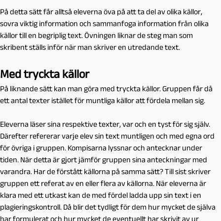
På detta sätt får alltså eleverna öva på att ta del av olika källor,
sovra viktig information och sammanfoga information från olika
källor till en begriplig text. Övningen liknar de steg man som
skribent ställs inför när man skriver en utredande text.
Med tryckta källor
På liknande sätt kan man göra med tryckta källor. Gruppen får då
ett antal texter istället för muntliga källor att fördela mellan sig.
Eleverna läser sina respektive texter, var och en tyst för sig själv.
Därefter refererar varje elev sin text muntligen och med egna ord
för övriga i gruppen. Kompisarna lyssnar och antecknar under
tiden. När detta är gjort jämför gruppen sina anteckningar med
varandra. Har de förstått källorna på samma sätt? Till sist skriver
gruppen ett referat av en eller flera av källorna. När eleverna är
klara med ett utkast kan de med fördel ladda upp sin text i en
plagieringskontroll. Då blir det tydligt för dem hur mycket de själva
har formulerat och hur mycket de eventuellt har skrivit av ur