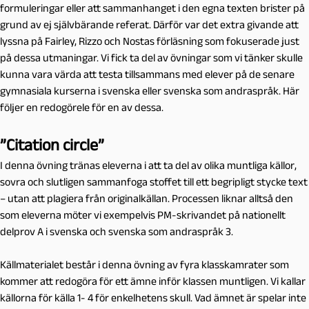
formuleringar eller att sammanhanget i den egna texten brister på
grund av ej självbärande referat. Därför var det extra givande att
lyssna på Fairley, Rizzo och Nostas förläsning som fokuserade just
på dessa utmaningar. Vi fick ta del av övningar som vi tänker skulle
kunna vara värda att testa tillsammans med elever på de senare
gymnasiala kurserna i svenska eller svenska som andraspråk. Här
följer en redogörele för en av dessa.
”Citation circle”
I denna övning tränas eleverna i
att ta del av olika muntliga källor,
sovra och slutligen sammanfoga stoffet till ett begripligt stycke text
– utan att plagiera från originalkällan. Processen liknar alltså den
som eleverna möter vi exempelvis PM-skrivandet på nationellt
delprov A i svenska och svenska som andraspråk 3.
Källmaterialet består i denna övning av fyra klasskamrater som
kommer att redogöra för ett ämne inför klassen muntligen. Vi kallar
källorna
för källa 1- 4 för enkelhetens skull. Vad ämnet är spelar inte