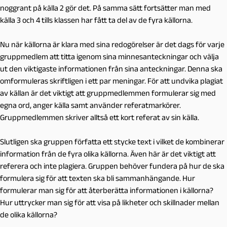
noggrant på källa 2 gör det. På samma sätt fortsätter man med
källa 3 och 4 tills klassen har fått ta del av de fyra källorna.
Nu när källorna är klara med sina redogörelser är det dags för varje
gruppmedlem att titta igenom sina minnesanteckningar och välja
ut den viktigaste informationen från sina anteckningar. Denna ska
omformuleras skriftligen i ett par meningar. För att undvika plagiat
av källan är det viktigt att gruppmedlemmen formulerar sig med
egna ord, anger källa samt använder referatmarkörer.
Gruppmedlemmen skriver alltså ett kort referat av sin källa.
Slutligen ska gruppen författa ett stycke text i vilket de kombinerar
information från de fyra olika källorna. Även här är det viktigt att
referera och inte plagiera. Gruppen behöver fundera på hur de ska
formulera sig för att texten ska bli sammanhängande. Hur
formulerar man sig för att återberätta informationen i källorna?
Hur uttrycker man sig för att visa på likheter och skillnader mellan
de olika källorna?