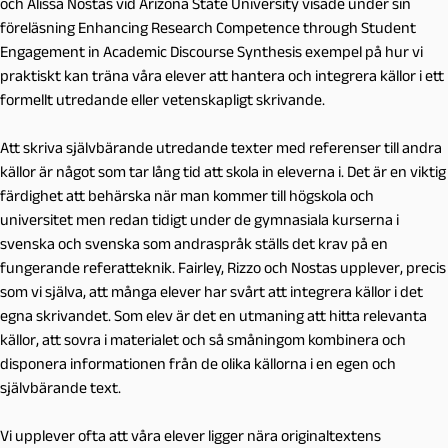
och Alissa Nostas vid Arizona State University visade under sin
föreläsning
Enhancing Research Competence through Student
Engagement in Academic Discourse Synthesis
exempel på hur vi
praktiskt kan träna våra elever att hantera och integrera källor i ett
formellt utredande eller vetenskapligt skrivande.
Att skriva självbärande utredande texter med referenser till andra
källor är något som tar lång tid att skola in eleverna i. Det är en viktig
färdighet att behärska när man kommer till högskola och
universitet men redan tidigt under de gymnasiala kurserna i
svenska och svenska som andraspråk ställs det krav på en
fungerande referatteknik. Fairley, Rizzo och Nostas upplever, precis
som vi själva, att många elever har svårt att integrera källor i det
egna skrivandet. Som elev är det en utmaning att hitta relevanta
källor, att sovra i materialet och så småningom kombinera och
disponera informationen från de olika källorna i en egen och
självbärande text.
Vi upplever ofta att våra elever ligger nära originaltextens