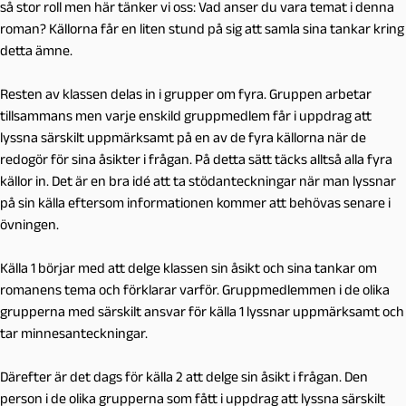
så stor roll men här
tänker vi oss:
Vad anser du vara temat i denna
roman?
Källorna får en liten stund på sig att samla sina tankar kring
detta ämne.
Resten av klassen delas in i grupper om fyra. Gruppen arbetar
tillsammans men varje enskild gruppmedlem får i uppdrag att
lyssna särskilt uppmärksamt på
en
av de fyra källorna när de
redogör för sina åsikter i frågan. På detta sätt täcks alltså alla fyra
källor in. Det är en bra idé att ta stödanteckningar när man lyssnar
på sin källa eftersom informationen kommer att behövas senare i
övningen.
Källa 1 börjar med att delge klassen sin åsikt och sina tankar om
romanens tema och förklarar varför. Gruppmedlemmen i de olika
grupperna med särskilt ansvar för källa 1 lyssnar uppmärksamt och
tar minnesanteckningar.
Därefter är det dags för källa 2 att delge sin åsikt i frågan. Den
person i de olika grupperna som fått i uppdrag att lyssna särskilt