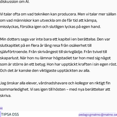
diskussion om AI.
Vi talar ofta om vad tekniken kan producera. Men vi talar mer sällan
om vad människor kan utveckla om de får tid att kämpa,
misslyckas, försöka igen och slutligen lyckas på egen hand.
Min dotters saga var inte bara ett kapitel i en berättelse. Den var
slutkapitlet på en flera år lång resa från osäkerhet till
självförtroende. Från skrivångest till skrivglädje. Från tvivel till
skaparlust. När hon nu lämnar högstadiet tar hon med sig något
som är större än ett betyg. Hon har upptäckt kraften i sin egen röst.
Och det är kanske den viktigaste upptäckten av alla.
Jag önskar alla elever, vårdnadshavare och kollegor en riktigt fin
sommarledighet. Vi ses igen till hösten – med nya berättelser att
skriva.
AI
TIPSA OSS
pedagogmalmo@malmo.se