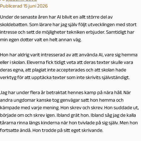
Publicerad 15 juni 2026
Under de senaste åren har AI blivit en allt större del av
skoldebatten. Som lärare har jag själv följt utvecklingen med stort
intresse och sett de möjligheter tekniken erbjuder. Samtidigt har
min egen dotter valt en helt annan väg.
Hon har aldrig varit intresserad av att använda AI, vare sig hemma
eller i skolan. Eleverna fick tidigt veta att deras texter skulle vara
deras egna, att plagiat inte accepterades och att skolan hade
verktyg för att upptäcka texter som inte skrivits självständigt.
Jag har under flera år betraktat hennes kamp på nära håll. När
andra ungdomar kanske tog genvägar satt hon hemma och
kämpade med varje mening. Hon skrev och skrev. Hon suddade ut,
började om och skrev igen. Ibland grät hon. Ibland såg jag de kalla
tårarna rinna längs kinderna när hon tvivlade på sig själv. Men hon
fortsatte ändå. Hon trodde på sitt eget skrivande.