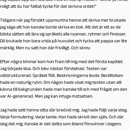
roligt att du har fattat tycke för det skrivna ordet!”
Tidigare när jag försökt uppmuntra henne att skriva mer brukade
jag säga att hon kanske borde skriva en bok. Att det är ett av de
bästa sätten att lära sig språkets alla nyanser, rytmer och finesser.
Då brukade hon bara vrida på huvudet och tycka att pappa var lite
märklig. Men nu satt hon där frivilligt. Och skrev.
Efter några timmar kom hon fram till mig med det första kapitlet.
Jag började läsa. Och blev nästan förstelnad. Texten var
välstrukturerad. Språket flöt. Beskrivningarna levde. Berättelsen
hade en naturlig rytm. Om någon hade visat mig texten utan att
känna till bakgrunden hade man kanske till och med frågat om den
var AI-genererad. Men jag kan intyga motsatsen.
Jag hade sett henne sitta där bredvid mig. Jag hade följt varje steg.
Varje formulering. Varje tanke. Hon hade skrivit den själv. Och där
slog det mig. Kanske är det detta som ibland försvinner i dagens