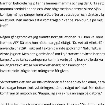
När hon behövde hjälp fanns hennes mamma och jag där. Ofta satt
mamma bredvid henne och läste högt medan dottern skrev. Själv
kom jag många gånger hem trött efter arbetsdagen och tänkte vila
en stund. Men nästan alltid kom frågan: ”Pappa, kan du hjälpa mig
lite?”
Någon gång försökte jag skämta bort situationen. ”Du kan väl bolla
lite med AI?” Då blev hon nästan arg på riktigt. ”Du vet att vi inte får
använda ChatGPT i skolan! Texten blir inte godkänd!” Naturligtvis
visste jag det. Men det gjorde ändå ont i hjärtat att bevittna hennes
kamp. Att se kallsvettningarna komma varje gång hon skulle skriva
en längre text. Att se hur mycket energi och känslor hon
investerade i något som många tar för givet.
Så fortsatte det. Veckor blev månader. Månader blev år. Sedan, bara
fyra dagar innan skolavslutningen, hände något oväntat. Min dotter
kom fram till mig och sa: ”Pappa, jag ska skriva en saga på datorn.”
Jag tittade upp och svarade med en klump i halsen: ”Det är ju himla