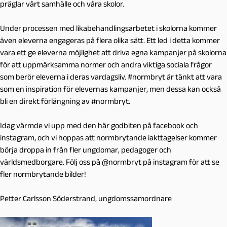
präglar vårt samhälle och våra skolor.
Under processen med likabehandlingsarbetet i skolorna kommer
även eleverna engageras på flera olika sätt. Ett led i detta kommer
vara ett ge eleverna möjlighet att driva egna kampanjer på skolorna
för att uppmärksamma normer och andra viktiga sociala frågor
som berör eleverna i deras vardagsliv. #normbryt är tänkt att vara
som en inspiration för elevernas kampanjer, men dessa kan också
bli en direkt förlängning av #normbryt.
Idag värmde vi upp med den här godbiten på facebook och
instagram, och vi hoppas att normbrytande iakttagelser kommer
börja droppa in från fler ungdomar, pedagoger och
världsmedborgare. Följ oss på @normbryt på instagram för att se
fler normbrytande bilder!
Petter Carlsson Söderstrand, ungdomssamordnare