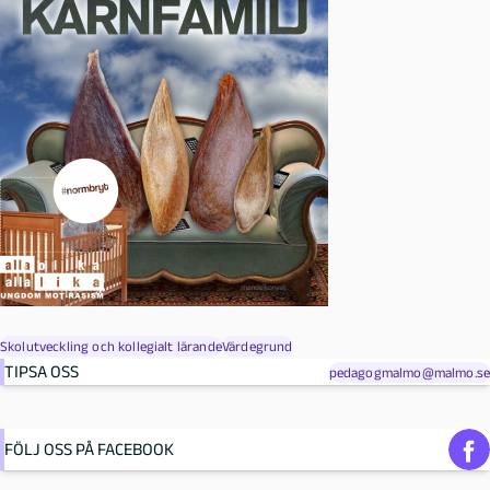
Skolutveckling och kollegialt lärande
Värdegrund
TIPSA OSS
pedagogmalmo@malmo.se
FÖLJ OSS PÅ FACEBOOK