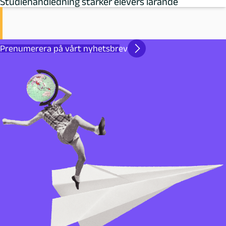
Studiehandledning stärker elevers lärande
Prenumerera på vårt nyhetsbrev