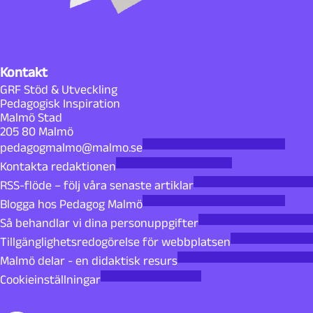
Kontakt
GRF Stöd & Utveckling
Pedagogisk Inspiration
Malmö Stad
205 80 Malmö
pedagogmalmo@malmo.se
Kontakta redaktionen
RSS-flöde – följ våra senaste artiklar
Blogga hos Pedagog Malmö
Så behandlar vi dina personuppgifter
Tillgänglighetsredogörelse för webbplatsen
Malmö delar - en didaktisk resurs
Cookieinställningar