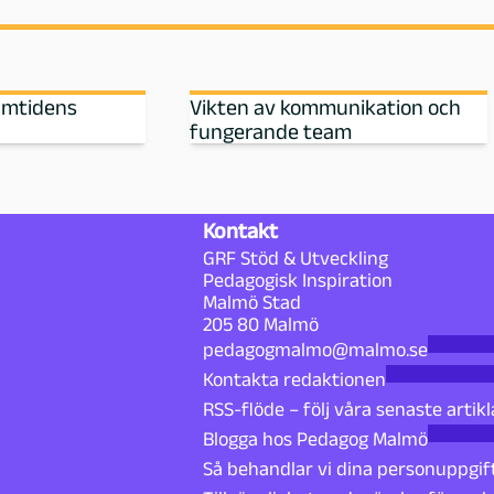
amtidens
Vikten av kommunikation och
fungerande team
Kontakt
GRF Stöd & Utveckling
Pedagogisk Inspiration
Malmö Stad
205 80 Malmö
pedagogmalmo@malmo.se
Kontakta redaktionen
RSS-flöde – följ våra senaste artikl
Blogga hos Pedagog Malmö
Så behandlar vi dina personuppgif