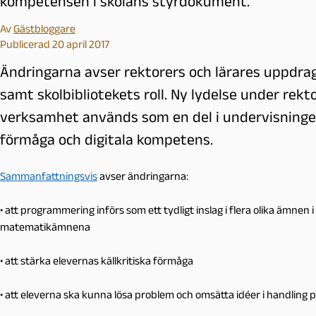
kompetensen i skolans styrdokument.
Av
Gästbloggare
Publicerad 20 april 2017
Ändringarna avser rektorers och lärares uppdra
samt skolbibliotekets roll. Ny lydelse under rekto
verksamhet används som en del i undervisningen f
förmåga och digitala kompetens.
Sammanfattningsvis
avser ändringarna:
• att programmering införs som ett tydligt inslag i flera olika ämnen i
matematikämnena
• att stärka elevernas källkritiska förmåga
• att eleverna ska kunna lösa problem och omsätta idéer i handling p