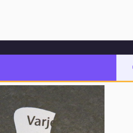
Hoppa till innehåll
levernas språkliga förmåga och digitala kompetens
vernas språkliga
petens