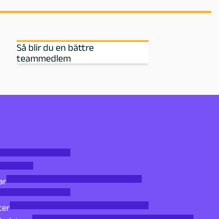
Så blir du en bättre
teammedlem
ar
ter