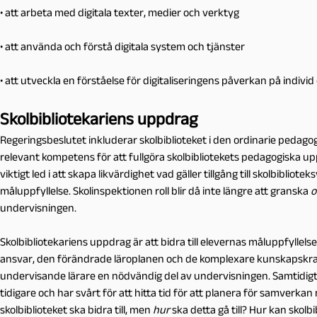
• att arbeta med digitala texter, medier och verktyg
• att använda och förstå digitala system och tjänster
• att utveckla en förståelse för digitaliseringens påverkan på indivi
Skolbibliotekariens uppdrag
Regeringsbeslutet inkluderar skolbiblioteket i den ordinarie pedagog
relevant kompetens för att fullgöra skolbibliotekets pedagogiska uppdr
viktigt led i att skapa likvärdighet vad gäller tillgång till skolbibli
måluppfyllelse. Skolinspektionen roll blir då inte längre att granska
undervisningen.
Skolbibliotekariens uppdrag är att bidra till elevernas måluppfylle
ansvar, den förändrade läroplanen och de komplexare kunskapskr
undervisande lärare en nödvändig del av undervisningen. Samtidigt 
tidigare och har svårt för att hitta tid för att planera för samver
skolbiblioteket ska bidra till, men
hur
ska detta gå till? Hur kan skolb