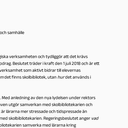
d och samhälle
iska verksamheten och tydliggör att det krävs
ag. Beslutet träder i kraft den 1 juli 2018 och är ett
oteksverksamhet som aktivt bidrar till elevernas
om
det finns skolbibliotek, utan
hur
det används i
lse. Med anledning av den nya lydelsen under rektors
aven utgör samverkan med skolbibliotekarien och
är lärarna mer stressade och tidspressade än
kan med skolbibliotekarien. Regeringsbeslutet anger
vad
ibliotekarien samverka med lärarna kring