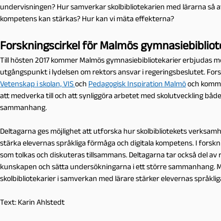
undervisningen? Hur samverkar skolbibliotekarien med lärarna så att
kompetens kan stärkas? Hur kan vi mäta effekterna?
Forskningscirkel för Malmös gymnasiebibliot
Till hösten 2017 kommer Malmös gymnasiebibliotekarier erbjudas möj
utgångspunkt i lydelsen om rektors ansvar i regeringsbeslutet. Fo
Vetenskap i skolan, VIS
och
Pedagogisk Inspiration Malmö
och kommer
att medverka till och att synliggöra arbetet med skolutveckling båd
sammanhang.
Deltagarna ges möjlighet att utforska hur skolbibliotekets verksamh
stärka elevernas språkliga förmåga och digitala kompetens. I fors
som tolkas och diskuteras tillsammans. Deltagarna tar också del av rel
kunskapen och sätta undersökningarna i ett större sammanhang. Må
skolbibliotekarier i samverkan med lärare stärker elevernas språkli
Text: Karin Ahlstedt