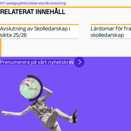
IKT-pedagogik
Skolledare
Språkutveckling
RELATERAT INNEHÅLL
Avslutning av Skolledarskap i
Lärdomar för fr
sikte 25/26
skolledarskap
Prenumerera på vårt nyhetsbrev