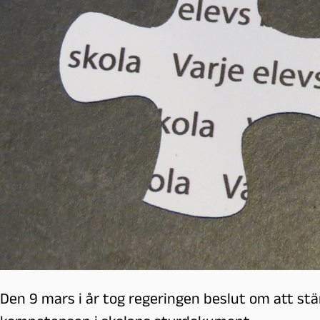
l
m
ö
Den 9 mars i år tog regeringen beslut om att stär