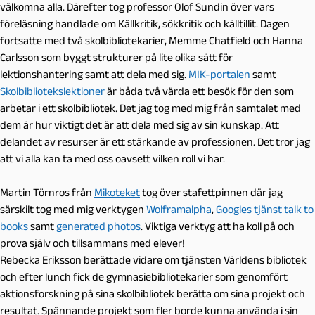
välkomna alla. Därefter tog professor Olof Sundin över vars
föreläsning handlade om Källkritik, sökkritik och källtillit. Dagen
fortsatte med två skolbibliotekarier, Memme Chatfield och Hanna
Carlsson som byggt strukturer på lite olika sätt för
lektionshantering samt att dela med sig.
MIK-portalen
samt
Skolbibliotekslektioner
är båda två värda ett besök för den som
arbetar i ett skolbibliotek. Det jag tog med mig från samtalet med
dem är hur viktigt det är att dela med sig av sin kunskap. Att
delandet av resurser är ett stärkande av professionen. Det tror jag
att vi alla kan ta med oss oavsett vilken roll vi har.
Martin Törnros från
Mikoteket
tog över stafettpinnen där jag
särskilt tog med mig verktygen
Wolframalpha
,
Googles tjänst talk to
books
samt
generated photos
. Viktiga verktyg att ha koll på och
prova själv och tillsammans med elever!
Rebecka Eriksson berättade vidare om tjänsten Världens bibliotek
och efter lunch fick de gymnasiebibliotekarier som genomfört
aktionsforskning på sina skolbibliotek berätta om sina projekt och
resultat. Spännande projekt som fler borde kunna använda i sin