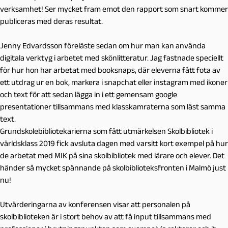
verksamhet! Ser mycket fram emot den rapport som snart kommer
publiceras med deras resultat.
Jenny Edvardsson föreläste sedan om hur man kan använda
digitala verktyg i arbetet med skönlitteratur. Jag fastnade speciellt
för hur hon har arbetat med booksnaps, där eleverna fått fota av
ett utdrag ur en bok, markera i snapchat eller instagram med ikoner
och text för att sedan lägga in i ett gemensam google
presentationer tillsammans med klasskamraterna som läst samma
text.
Grundskolebibliotekarierna som fått utmärkelsen Skolbibliotek i
världsklass 2019 fick avsluta dagen med varsitt kort exempel på hur
de arbetat med MIK på sina skolbibliotek med lärare och elever. Det
händer så mycket spännande på skolbiblioteksfronten i Malmö just
nu!
Utvärderingarna av konferensen visar att personalen på
skolbiblioteken är i stort behov av att få input tillsammans med