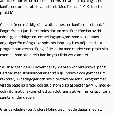
åtanke kunde vi forma en konferens i en annan riktning. Årets
konferens underrubrik var istället “Med fokus på MIK i teori och
praktik”.
Och det är en märklig känsla att planera en konferens ett halvår
längre fram. I juni bestämdes datum och då är känslan av tid
oändlig, samtidigt som ett heldagsprogram som ska kännas
angeläget för många ska snickras ihop. Jag blev nöjd med alla
programpunkterna då jag både vill ha med teorier som praktiska
exempel som alla direkt kan knyta till sin verksamhet.
Så. Onsdagen den 13 november fyllde vi en konferenslokal på St
Gertrud med skolbibliotekarier från grundskola och gymnasium,
rektorer, IT-pedagoger och skolbibliotekspersonal. Programmet
visade både på bredd och djup inom olika aspekter av MIK (medie-
och informationskunnighet) och det fanns utrymme för spontana
samtal under dagen.
Grundskoledirektör Anders Malmquist inledde dagen med att