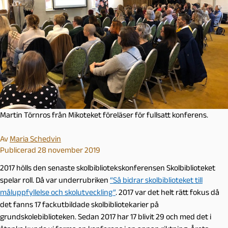
Martin Törnros från Mikoteket föreläser för fullsatt konferens.
Av
Maria Schedvin
Publicerad 28 november 2019
2017 hölls den senaste skolbibliotekskonferensen Skolbiblioteket
spelar roll. Då var underrubriken
“Så bidrar skolbiblioteket till
måluppfyllelse och skolutveckling”
. 2017 var det helt rätt fokus då
det fanns 17 fackutbildade skolbibliotekarier på
grundskolebiblioteken. Sedan 2017 har 17 blivit 29 och med det i