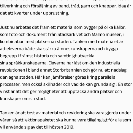
tillverkning och försäljning av band, tråd, garn och knappar. Idag är
det ett kvarter under upprustning.
Just nu arbetas det fram ett material som bygger på olika källor,
som foto och dokument från Stadsarkivet och Malmö museer, i
kombination med platserna i staden. Tanken med materialet är
att eleverna både ska stärka ämneskunskaperna och bygga
begrepp i främst historia och samtidigt utveckla
sina språkkunskaperna. Eleverna har läst om den industriella
revolutionen i bland annat Storbritannien och gör nu ett nedslag i
den egna staden. Här kan jämförelser göras kring parallella
processer, men också skillnader och vad de kan grunda sig i. En stor
vinst är att det ger möjligheter att upptäcka andra platser och
kunskaper om sin stad.
Tanken är att test av material och revidering ska vara gjorda under
våren så att lektionspaketet ska kunna vara tillgängligt för alla som
vill använda sig av det till hösten 2019.