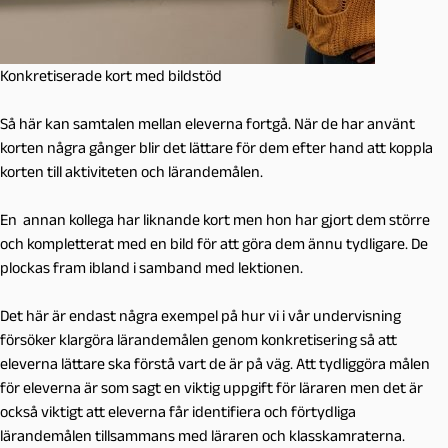
Konkretiserade kort med bildstöd
Så här kan samtalen mellan eleverna fortgå. När de har använt
korten några gånger blir det lättare för dem efter hand att koppla
korten till aktiviteten och lärandemålen.
En annan k
ollega har liknande kort men hon har gjort dem större
och kompletterat med en bild f
ör att göra dem ännu tydligare. De
plockas fram ibland i samband med lektionen.
Det här är endast några exempel på hur vi i vår undervisning
försöker klargöra lärandemålen genom konkretisering så att
eleverna lättare ska förstå vart de är på väg. Att tydliggöra målen
för eleverna är som sagt en viktig uppgift för läraren men det är
också viktigt att eleverna får identifiera och förtydliga
lärandemålen tillsammans med läraren och klasskamraterna.