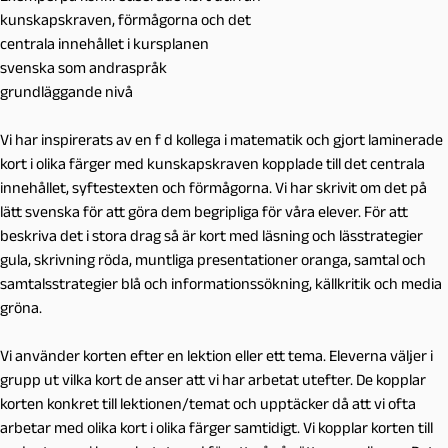
kunskapskraven, förmågorna och det
centrala innehållet i kursplanen
svenska som andraspråk
grundläggande nivå
Vi har inspirerats av en f d kollega i matematik och gjort laminerade
kort i olika färger med ku
nskapskraven kopplade till det centrala
innehållet, syftestexten och förmågorna. Vi har skrivit om det på
lätt svenska för att göra dem begripliga för våra elever. För att
beskriva det i stora drag så är kort med läsning och lässtrategier
gula, skrivning röda, muntliga presentationer oranga, samtal och
samtalsstrategier blå och informationssökning, källkritik och media
gröna.
Vi använder korten efter en lektion eller ett tema. Eleverna väljer i
grupp ut vilka kort de anse
r att vi har arbetat utefter. De kopplar
korten konkret till lektionen/temat och upptäcker då att vi ofta
arbetar med olika kort i olika färger samtidigt. Vi kopplar korten till