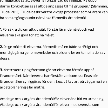
formulerade så att eleverna förstår vad de innebär. Målet bör
därför konkretiseras så att de anpassas till målgruppen.”
(Slemmen,
Trude, 2013). Trude beskriver tre viktiga processer som vi lärare kan
ha som utgångspunkt när vi ska förmedla lärandemål:
1
. Försäkra dig om att du själv förstår lärandemålet och vad
eleverna ska göra för att nå målet.
2.
Delge målet till eleverna. Förmedla målen både skriftligt och
muntligt gärna genom symboler och bilder eller en kombination av
dessa.
3.
Konstruera uppgifter som gör att eleverna förmår uppnå
lärandemålet. När eleverna har förstått vad som ska läras bör
lärandemålen synliggöras för dem, t.ex. på tavlan, på väggarna, i en
arbetsplanering eller
matris.
Att delge och klargöra lärandemål för elever är alltid en utmaning.
Att delge och klargöra lärandemål för elever med svenska som