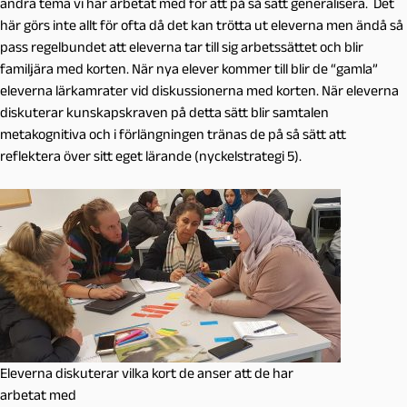
andra tema vi har arbetat med för att på så sätt generalisera. Det
här görs inte allt för ofta då det kan trötta ut eleverna men ändå så
pass regelbundet att eleverna tar till sig arbetssättet och blir
familjära med korten. När nya elever kommer till blir de “gamla”
eleverna lärkamrater vid diskussionerna med korten. När eleverna
diskuterar kunskapskraven på detta sätt blir samtalen
metakognitiva och i förlängningen tränas de på så sätt att
reflektera över sitt eget lärande (nyckelstrategi 5).
Eleverna diskuterar vilka kort de anser att de har
arbetat med