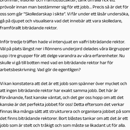
prövoår innan man bestämmer sig för ett jobb…
Precis så är det för
oss som går “Skolledarskap i sikte”. Vi får under ett läsår undersöka,
gå på djupet och visualisera vad det innebär att vara skolledare,
framförallt biträdande rektor.
Inför tredje träffen hade vi intervjuat en valfri biträdande rektor.
Väl på plats längst ner i Rönnens underjord delades våra lärgrupper
upp i tre grupper för att delge varandra av våra erfarenheter. Nu
skulle vi gå till botten med vad en biträdande rektor har för
arbetsbeskrivning. Vad gör de egentligen?
Vi kan konstatera att det är ett jobb som spänner över mycket och
att ingen biträdande rektor har exakt samma jobb. Det här är
förvånande, fast kanske väntat, och det ger oss hopp om att det
kanske är det perfekta jobbet för oss! Detta eftersom det verkar
finnas lika många sätt att strukturera och organisera jobbet på som
det finns biträdande rektorer. Bort blåstes tankar om att det är ett
jobb som är stelt och tråkigt och som måste se likadant ut för alla.