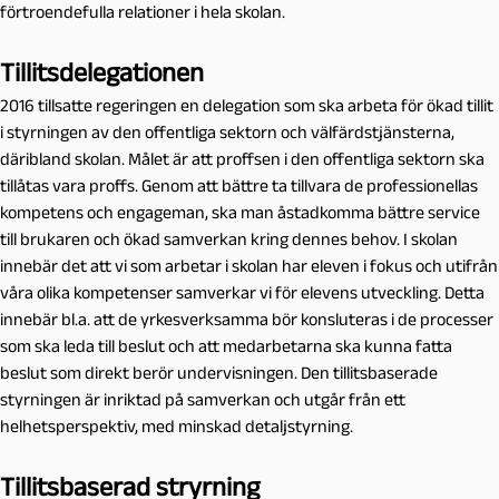
förtroendefulla relationer i hela skolan.
Tillitsdelegationen
2016 tillsatte regeringen en delegation som ska arbeta för ökad tillit
i styrningen av den offentliga sektorn och välfärdstjänsterna,
däribland skolan. Målet är att proffsen i den offentliga sektorn ska
tillåtas vara proffs. Genom att bättre ta tillvara de professionellas
kompetens och engageman, ska man åstadkomma bättre service
till brukaren och ökad samverkan kring dennes behov. I skolan
innebär det att vi som arbetar i skolan har eleven i fokus och utifrån
våra olika kompetenser samverkar vi för elevens utveckling. Detta
innebär bl.a. att de yrkesverksamma bör konsluteras i de processer
som ska leda till beslut och att medarbetarna ska kunna fatta
beslut som direkt berör undervisningen. Den tillitsbaserade
styrningen är inriktad på samverkan och utgår från ett
helhetsperspektiv, med minskad detaljstyrning.
Tillitsbaserad stryrning