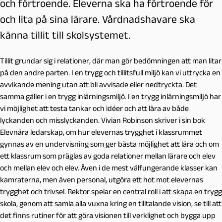
och förtroende. Eleverna ska ha förtroende för
och lita på sina lärare. Vårdnadshavare ska
känna tillit till skolsystemet.
Tillit grundar sig i relationer, där man gör bedömningen att man litar
på den andre parten. I en trygg och tillitsfull miljö kan vi uttrycka en
avvikande mening utan att bli avvisade eller nedtryckta. Det
samma gäller i en trygg inlärningsmiljö. I en trygg inlärningsmiljö har
vi möjlighet att testa tankar och idéer och att lära av både
lyckanden och misslyckanden. Vivian Robinson skriver i sin bok
Elevnära ledarskap, om hur elevernas trygghet i klassrummet
gynnas av en undervisning som ger bästa möjlighet att lära och om
ett klassrum som präglas av goda relationer mellan lärare och elev
och mellan elev och elev. Även i de mest välfungerande klasser kan
kamraterna, men även personal, utgöra ett hot mot elevernas
trygghet och trivsel. Rektor spelar en central roll i att skapa en trygg
skola, genom att samla alla vuxna kring en tilltalande vision, se till att
det finns rutiner för att göra visionen till verklighet och bygga upp