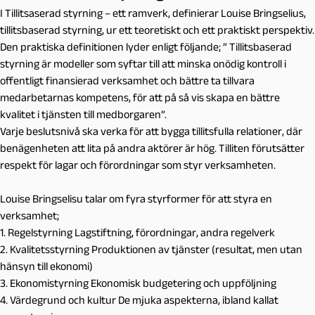
I Tillitsaserad styrning – ett ramverk, definierar Louise Bringselius,
tillitsbaserad styrning, ur ett teoretiskt och ett praktiskt perspektiv.
Den praktiska definitionen lyder enligt följande; ” Tillitsbaserad
styrning är modeller som syftar till att minska onödig kontroll i
offentligt finansierad verksamhet och bättre ta tillvara
medarbetarnas kompetens, för att på så vis skapa en bättre
kvalitet i tjänsten till medborgaren”.
Varje beslutsnivå ska verka för att bygga tillitsfulla relationer, där
benägenheten att lita på andra aktörer är hög. Tilliten förutsätter
respekt för lagar och förordningar som styr verksamheten.
Louise Bringselisu talar om fyra styrformer för att styra en
verksamhet;
1. Regelstyrning Lagstiftning, förordningar, andra regelverk
2. Kvalitetsstyrning Produktionen av tjänster (resultat, men utan
hänsyn till ekonomi)
3. Ekonomistyrning Ekonomisk budgetering och uppföljning
4. Värdegrund och kultur De mjuka aspekterna, ibland kallat