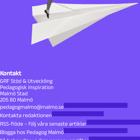
Kontakt
GRF Stöd & Utveckling
Pedagogisk Inspiration
Malmö Stad
205 80 Malmö
pedagogmalmo@malmo.se
Kontakta redaktionen
RSS-flöde – följ våra senaste artiklar
Blogga hos Pedagog Malmö