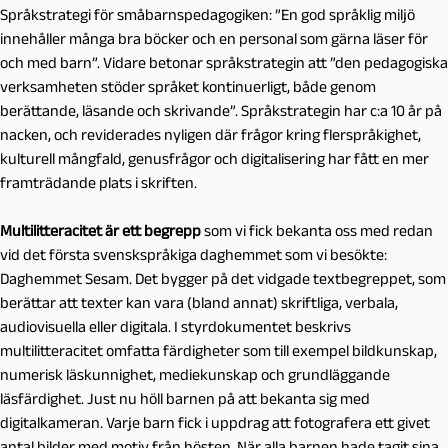
Språkstrategi för småbarnspedagogiken: ”En god språklig miljö
innehåller många bra böcker och en personal som gärna läser för
och med barn”. Vidare betonar språkstrategin att ”den pedagogiska
verksamheten stöder språket kontinuerligt, både genom
berättande, läsande och skrivande”. Språkstrategin har c:a 10 år på
nacken, och reviderades nyligen där frågor kring flerspråkighet,
kulturell mångfald, genusfrågor och digitalisering har fått en mer
framträdande plats i skriften.
Multilitteracitet är ett begrepp
som vi fick bekanta oss med redan
vid det första svenskspråkiga daghemmet som vi besökte:
Daghemmet Sesam. Det bygger på det vidgade textbegreppet, som
berättar att texter kan vara (bland annat) skriftliga, verbala,
audiovisuella eller digitala. I styrdokumentet beskrivs
multilitteracitet omfatta färdigheter som till exempel bildkunskap,
numerisk läskunnighet, mediekunskap och grundläggande
läsfärdighet. Just nu höll barnen på att bekanta sig med
digitalkameran. Varje barn fick i uppdrag att fotografera ett givet
antal bilder med motiv från hösten. När alla barnen hade tagit sina