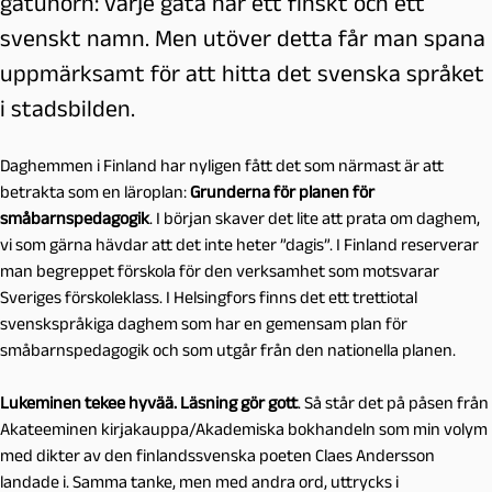
gatuhörn: varje gata har ett finskt och ett
svenskt namn. Men utöver detta får man spana
uppmärksamt för att hitta det svenska språket
i stadsbilden.
Daghemmen i Finland har nyligen fått det som närmast är att
betrakta som en läroplan:
Grunderna för planen för
småbarnspedagogik
. I början skaver det lite att prata om daghem,
vi som gärna hävdar att det inte heter ”dagis”. I Finland reserverar
man begreppet förskola för den verksamhet som motsvarar
Sveriges förskoleklass. I Helsingfors finns det ett trettiotal
svenskspråkiga daghem som har en gemensam plan för
småbarnspedagogik och som utgår från den nationella planen.
Lukeminen tekee hyvää. Läsning gör gott
. Så står det på påsen från
Akateeminen kirjakauppa/Akademiska bokhandeln som min volym
med dikter av den finlandssvenska poeten Claes Andersson
landade i. Samma tanke, men med andra ord, uttrycks i