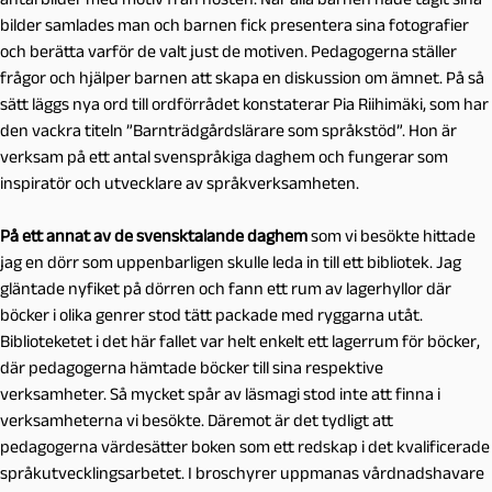
bilder samlades man och barnen fick presentera sina fotografier
och berätta varför de valt just de motiven. Pedagogerna ställer
frågor och hjälper barnen att skapa en diskussion om ämnet. På så
sätt läggs nya ord till ordförrådet konstaterar Pia Riihimäki, som har
den vackra titeln ”Barnträdgårdslärare som språkstöd”. Hon är
verksam på ett antal svenspråkiga daghem och fungerar som
inspiratör och utvecklare av språkverksamheten.
På ett annat av de svensktalande daghem
som vi besökte hittade
jag en dörr som uppenbarligen skulle leda in till ett bibliotek. Jag
gläntade nyfiket på dörren och fann ett rum av lagerhyllor där
böcker i olika genrer stod tätt packade med ryggarna utåt.
Biblioteketet i det här fallet var helt enkelt ett lagerrum för böcker,
där pedagogerna hämtade böcker till sina respektive
verksamheter. Så mycket spår av läsmagi stod inte att finna i
verksamheterna vi besökte. Däremot är det tydligt att
pedagogerna värdesätter boken som ett redskap i det kvalificerade
språkutvecklingsarbetet. I broschyrer uppmanas vårdnadshavare