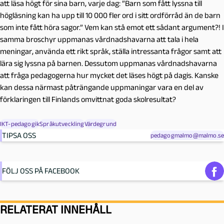
att läsa högt för sina barn, varje dag: ”Barn som fått lyssna till
högläsning kan ha upp till 10 000 fler ord i sitt ordförråd än de barn
som inte fått höra sagor.” Vem kan stå emot ett sådant argument?! I
samma broschyr uppmanas vårdnadshavarna att tala i hela
meningar, använda ett rikt språk, ställa intressanta frågor samt att
lära sig lyssna på barnen. Dessutom uppmanas vårdnadshavarna
att fråga pedagogerna hur mycket det läses högt på dagis. Kanske
kan dessa närmast påträngande uppmaningar vara en del av
förklaringen till Finlands omvittnat goda skolresultat?
IKT-pedagogik
Språkutveckling
Värdegrund
TIPSA OSS
pedagogmalmo@malmo.se
FÖLJ OSS PÅ FACEBOOK
RELATERAT INNEHÅLL