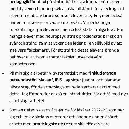
pedagogik
för att vi på skolan bättre ska kunna möte elever
med dyslexi och neuropsykiatriska tillstånd. Det är viktigt att
eleverna möts av lärare som ser elevens styrkor, men också
har en förståelse för vad som är svårt. Vi ska ha höga
förväntningar på eleverna, men också ställa rimliga krav. För
många elever med neuropsykiatrisk problematik blir skolan
svår och ständiga misslyckanden leder till en självbild av att
inte vara ”skolsmart”. För att stärka dessa elevers lärande
behöver alla vi som arbetar i skolan utveckla våra
kompetenser.
På min skola arbetar vi systematiskt med
”Inkluderande
beteendestöd i skolan”, IBIS
. Jag sitter just nu och planerar
nästa steg, för de arbetslag som redan arbetar aktivt med
detta. Jag förbereder också en introduktion för att få med nya
arbetslag i arbetet.
Som en del av skolans åtagande för läsåret 2022-23 kommer
jag och en av skolans mentorer att löpande under läsåret
arbeta med
arbetslagsinsatser
som ska effektivisera