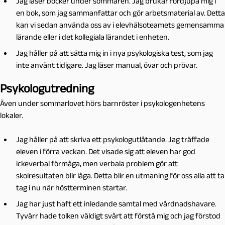
Jag läser böcker under sommaren. Jag brukar fördjupa mig i
en bok, som jag sammanfattar och gör arbetsmaterial av. Detta
kan vi sedan använda oss av i elevhälsoteamets gemensamma
lärande eller i det kollegiala lärandet i enheten.
Jag håller på att sätta mig in i nya psykologiska test, som jag
inte använt tidigare. Jag läser manual, övar och prövar.
Psykologutredning
Även under sommarlovet hörs barnröster i psykologenhetens
lokaler.
Jag håller på att skriva ett psykologutlåtande. Jag träffade
eleven i förra veckan. Det visade sig att eleven har god
ickeverbal förmåga, men verbala problem gör att
skolresultaten blir låga. Detta blir en utmaning för oss alla att ta
tag i nu när höstterminen startar.
Jag har just haft ett inledande samtal med vårdnadshavare.
Tyvärr hade tolken väldigt svårt att förstå mig och jag förstod