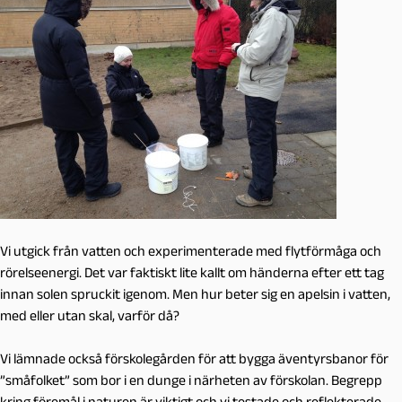
Vi utgick från vatten och experimenterade med flytförmåga och
rörelseenergi. Det var faktiskt lite kallt om händerna efter ett tag
innan solen spruckit igenom. Men hur beter sig en apelsin i vatten,
med eller utan skal, varför då?
Vi lämnade också förskolegården för att bygga äventyrsbanor för
”småfolket” som bor i en dunge i närheten av förskolan. Begrepp
kring föremål i naturen är viktigt och vi testade och reflekterade