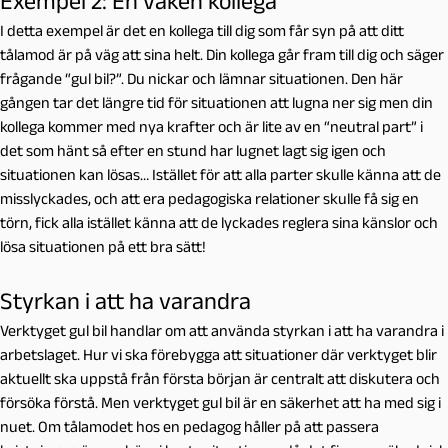
Exempel 2: En vaken kollega
I detta exempel är det en kollega till dig som får syn på att ditt
tålamod är på väg att sina helt. Din kollega går fram till dig och säger
frågande “gul bil?”. Du nickar och lämnar situationen. Den här
gången tar det längre tid för situationen att lugna ner sig men din
kollega kommer med nya krafter och är lite av en “neutral part” i
det som hänt så efter en stund har lugnet lagt sig igen och
situationen kan lösas… Istället för att alla parter skulle känna att de
misslyckades, och att era pedagogiska relationer skulle få sig en
törn, fick alla istället känna att de lyckades reglera sina känslor och
lösa situationen på ett bra sätt!
Styrkan i att ha varandra
Verktyget
gul bil
handlar om att använda styrkan i att ha varandra i
arbetslaget. Hur vi ska förebygga att situationer där verktyget blir
aktuellt ska uppstå från första början är centralt att diskutera och
försöka förstå. Men verktyget gul bil är en säkerhet att ha med sig i
nuet. Om tålamodet hos en pedagog håller på att passera