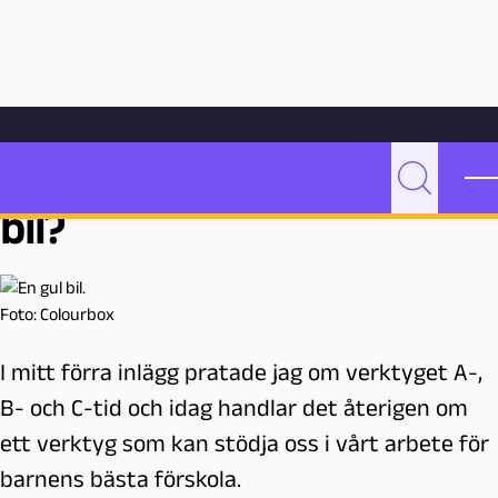
Hoppa till innehåll
Hem
Bloggarkiv
Undervisning
Vad innebär verktyget Gul bil?
Vad innebär verktyget Gul
P
Sök
bil?
e
d
a
g
Foto: Colourbox
o
g
I mitt förra inlägg pratade jag om verktyget A-,
M
a
B- och C-tid och idag handlar det återigen om
l
ett verktyg som kan stödja oss i vårt arbete för
m
barnens bästa förskola.
ö