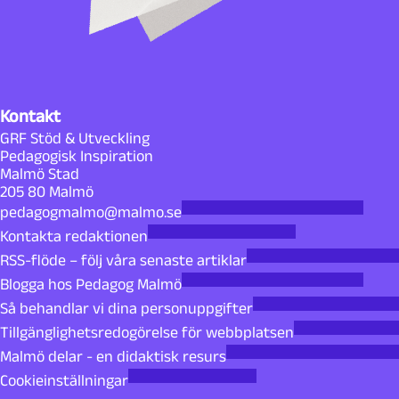
Kontakt
GRF Stöd & Utveckling
Pedagogisk Inspiration
Malmö Stad
205 80 Malmö
pedagogmalmo@malmo.se
Kontakta redaktionen
RSS-flöde – följ våra senaste artiklar
Blogga hos Pedagog Malmö
Så behandlar vi dina personuppgifter
Tillgänglighetsredogörelse för webbplatsen
Malmö delar - en didaktisk resurs
Cookieinställningar