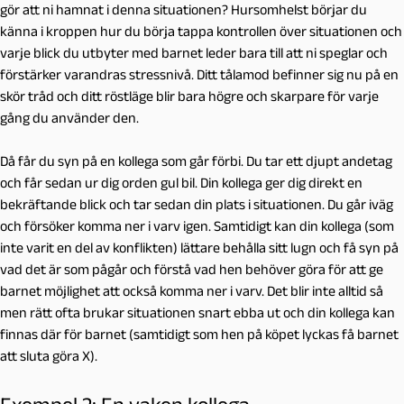
gör att ni hamnat i denna situationen? Hursomhelst börjar du
känna i kroppen hur du börja tappa kontrollen över situationen och
varje blick du utbyter med barnet leder bara till att ni speglar och
förstärker varandras stressnivå. Ditt tålamod befinner sig nu på en
skör tråd och ditt röstläge blir bara högre och skarpare för varje
gång du använder den.
Då får du syn på en kollega som går förbi. Du tar ett djupt andetag
och får sedan ur dig orden
gul bil
. Din kollega ger dig direkt en
bekräftande blick och tar sedan din plats i situationen. Du går iväg
och försöker komma ner i varv igen. Samtidigt kan din kollega (som
inte varit en del av konflikten) lättare behålla sitt lugn och få syn på
vad det är som pågår och förstå vad hen behöver göra för att ge
barnet möjlighet att också komma ner i varv. Det blir inte alltid så
men rätt ofta brukar situationen snart ebba ut och din kollega kan
finnas där för barnet (samtidigt som hen på köpet lyckas få barnet
att sluta göra X).