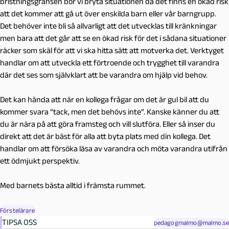
bristningsgränsen bör vi bryta situationen då det finns en ökad risk
att det kommer att gå ut över enskilda barn eller vår barngrupp.
Det behöver inte bli så allvarligt att det utvecklas till kränkningar
men bara att det går att se en ökad risk för det i sådana situationer
räcker som skäl för att vi ska hitta sätt att motverka det. Verktyget
handlar om att utveckla ett förtroende och trygghet till varandra
där det ses som självklart att be varandra om hjälp vid behov.
Det kan hända att när en kollega frågar om det är gul bil att du
kommer svara “tack, men det behövs inte”. Kanske känner du att
du är nära på att göra framsteg och vill slutföra. Eller så inser du
direkt att det är bäst för alla att byta plats med din kollega. Det
handlar om att försöka läsa av varandra och möta varandra utifrån
ett ödmjukt perspektiv.
Med barnets bästa alltid i främsta rummet.
Förstelärare
TIPSA OSS
pedagogmalmo@malmo.se