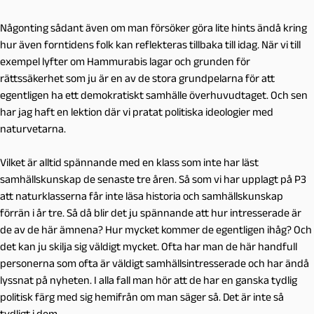
Någonting sådant även om man försöker göra lite hints ändå kring
hur även forntidens folk kan reflekteras tillbaka till idag. När vi till
exempel lyfter om Hammurabis lagar och grunden för
rättssäkerhet som ju är en av de stora grundpelarna för att
egentligen ha ett demokratiskt samhälle överhuvudtaget. Och sen
har jag haft en lektion där vi pratat politiska ideologier med
naturvetarna.
Vilket är alltid spännande med en klass som inte har läst
samhällskunskap de senaste tre åren. Så som vi har upplagt på P3
att naturklasserna får inte läsa historia och samhällskunskap
förrän i år tre. Så då blir det ju spännande att hur intresserade är
de av de här ämnena? Hur mycket kommer de egentligen ihåg? Och
det kan ju skilja sig väldigt mycket. Ofta har man de här handfull
personerna som ofta är väldigt samhällsintresserade och har ändå
lyssnat på nyheten. I alla fall man hör att de har en ganska tydlig
politisk färg med sig hemifrån om man säger så. Det är inte så
tydligt i dem.