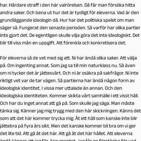
har. Hårdare straff i den här valrörelsen. Då får man försöka hitta
andra saker. Och bena ut hur det är tydligt för eleverna. Vad är den
grundläggande ideologin då. Hur har det politiska spelet om man
säger så. Fungerat den senaste perioden. Så varför har olika partier
inte gjort det. De egentligen skulle vilja göra det inte ideologiskt. Det
blir till viss mån en uppgift. Att förenkla och konkretisera det.
För eleverna så de vet med sig att. Ni har ändå olika saker. Att välja
på. Om ingenting annat. Som jag sa till min naturklass nu. Så även
om ni tycker det är jättesvårt. Och ni är osäkra på sakfrågor. Ni inte
riktigt vet var de tar vägen. Så partierna har ändå någon form av
ideologisk identitet. I vissa mer uttalade än annan. Och den
ideologiska identiteten. Kommer skikta vårt samhälle i ett visst håll.
Och har du inget annat att gå på. Som skulle jag säga. Man måste
tänka sig. Känner jag mig trygg med den här skickningen. Känns det
som att det här kommer trycka mig. Åt ett håll som kanske inte blir
jättebra på fyra års sikt. Men det kanske kommer bli bra om vi ger
det lite tid. Att gå åt det här. Att gå åt det här hållet. Att eleverna
ändå känner att jag får. Argumentet. Jag får en förståelse för vad