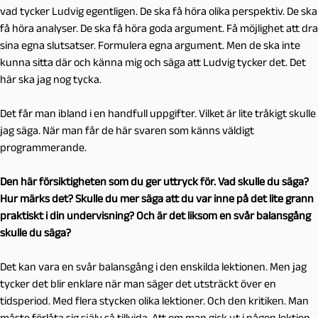
vad tycker Ludvig egentligen. De ska få höra olika perspektiv. De ska
få höra analyser. De ska få höra goda argument. Få möjlighet att dra
sina egna slutsatser. Formulera egna argument. Men de ska inte
kunna sitta där och känna mig och säga att Ludvig tycker det. Det
här ska jag nog tycka.
Det får man ibland i en handfull uppgifter. Vilket är lite tråkigt skulle
jag säga. När man får de här svaren som känns väldigt
programmerande.
Den här försiktigheten som du ger uttryck för. Vad skulle du säga?
Hur märks det? Skulle du mer säga att du var inne på det lite grann
praktiskt i din undervisning? Och är det liksom en svår balansgång
skulle du säga?
Det kan vara en svår balansgång i den enskilda lektionen. Men jag
tycker det blir enklare när man säger det utsträckt över en
tidsperiod. Med flera stycken olika lektioner. Och den kritiken. Man
måste förlåta sig själv så tillvida. Att om man gick ut i någon lektion