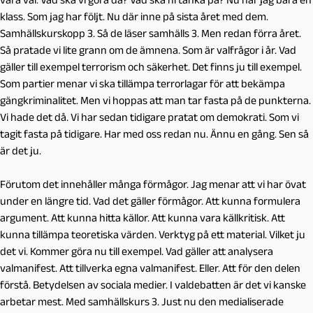
klass. Som jag har följt. Nu där inne på sista året med dem.
Samhällskurskopp 3. Så de läser samhälls 3. Men redan förra året.
Så pratade vi lite grann om de ämnena. Som är valfrågor i år. Vad
gäller till exempel terrorism och säkerhet. Det finns ju till exempel.
Som partier menar vi ska tillämpa terrorlagar för att bekämpa
gängkriminalitet. Men vi hoppas att man tar fasta på de punkterna.
Vi hade det då. Vi har sedan tidigare pratat om demokrati. Som vi
tagit fasta på tidigare. Har med oss redan nu. Ännu en gång. Sen så
är det ju.
Förutom det innehåller många förmågor. Jag menar att vi har övat
under en längre tid. Vad det gäller förmågor. Att kunna formulera
argument. Att kunna hitta källor. Att kunna vara källkritisk. Att
kunna tillämpa teoretiska värden. Verktyg på ett material. Vilket ju
det vi. Kommer göra nu till exempel. Vad gäller att analysera
valmanifest. Att tillverka egna valmanifest. Eller. Att för den delen
förstå. Betydelsen av sociala medier. I valdebatten är det vi kanske
arbetar mest. Med samhällskurs 3. Just nu den medialiserade