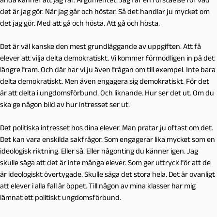
det är jag gör. När jag går och höstar. Så det handlar ju mycket om
det jag gör. Med att gå och hösta. Att gå och hösta.
Det är väl kanske den mest grundläggande av uppgiften. Att få
elever att vilja delta demokratiskt. Vi kommer förmodligen in på det
längre fram. Och där har vi ju även frågan om till exempel. Inte bara
delta demokratiskt. Men även engagera sig demokratiskt. För det
är att delta i ungdomsförbund. Och liknande. Hur ser det ut. Om du
ska ge någon bild av hur intresset ser ut.
Det politiska intresset hos dina elever. Man pratar ju oftast om det.
Det kan vara enskilda sakfrågor. Som engagerar lika mycket som en
ideologisk riktning. Eller så. Eller någonting du känner igen. Jag
skulle säga att det är inte många elever. Som ger uttryck för att de
är ideologiskt övertygade. Skulle säga det stora hela. Det är ovanligt
att elever i alla fall är öppet. Till någon av mina klasser har mig
lämnat ett politiskt ungdomsförbund.