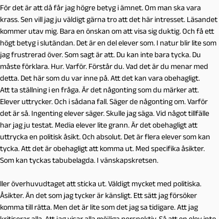
För det är att då får jag högre betyg i ämnet. Om man ska vara
krass. Sen vill jag ju väldigt gärna tro att det här intresset. Läsandet
kommer utav mig. Bara en önskan om att visa sig duktig. Och få ett
högt betyg i slutändan. Det är en del elever som. I natur blir lite som
jag frustrerad över. Som sagt är att. Du kan inte bara tycka. Du
måste förklara. Hur. Varför. Förstår du. Vad det är du menar med
detta. Det här som du var inne på. Att det kan vara obehagligt.
Att ta ställning i en fråga. Är det någonting som du märker att.
Elever uttrycker. Och i sådana fall. Säger de någonting om. Varför
det är så. Ingenting elever säger. Skulle jag säga. Vid något tillfälle
har jag ju testat. Media elever lite grann. Är det obehagligt att
uttrycka en politisk åsikt. Och absolut. Det är flera elever som kan
tycka. Att det är obehagligt att komma ut. Med specifika åsikter.
Som kan tyckas tabubelagda. I vänskapskretsen.
ller överhuvudtaget att sticka ut. Väldigt mycket med politiska.
Åsikter. Än det som jag tycker är känsligt. Ett sätt jag försöker
komma till rätta. Men det är lite som det jag sa tidigare. Att jag
kritiserar alla. Att jag visar alla möjliga perspektiv. Så att en elev inte.