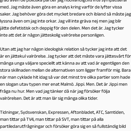
med. Jag måste även göra en analys kring varför de lyfter vissa
saker. Jag behöver göra det mycket bredare och ibland så måste jag
lyssna även om jag inte orkar. Jag vill inte gräva nej men jag blir
jätte defetistisk och deppig för den delen. Men det är. Jag tycker
inte att det är någon jätteskolig valrörelse personligen.
Utan att jag har någon ideologisk relation så tycker jag inte att det
är en jättekul valrörelse. Jag tycker att det måste vara jättesvårt för
många unga väljare speciellt att känna av att vad är egentligen den
stora skillnaden mellan de alternativen som ligger framför mig. Bara
när man cyklade hit idag så var det minst tre olika partier som hade
en slogan utav typen mer enat Malmö. Jippi. Men. Det är Jippi men
fråga nu hur. Men vad jag tänker då när jag försöker följa
valrörelsen. Det är att man lär sig många olika tider.
Tidningar, Sydsvenskan, Expressen, Aftonbladet, ATC, Samtiden,
man tittar på TV4, man tittar på SVT, man tittar på alla
partiledarutfrågningar och försöker göra sig en så fullständig bild