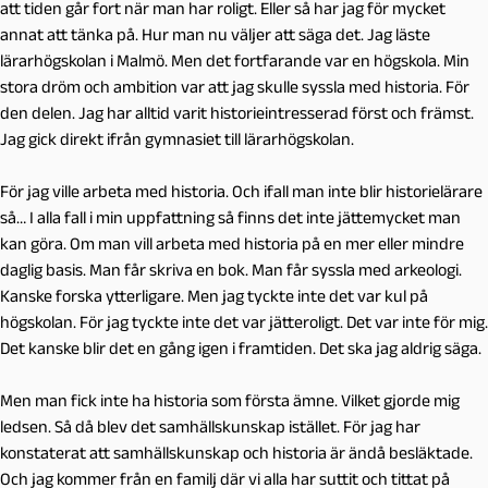
att tiden går fort när man har roligt. Eller så har jag för mycket
annat att tänka på. Hur man nu väljer att säga det. Jag läste
lärarhögskolan i Malmö. Men det fortfarande var en högskola. Min
stora dröm och ambition var att jag skulle syssla med historia. För
den delen. Jag har alltid varit historieintresserad först och främst.
Jag gick direkt ifrån gymnasiet till lärarhögskolan.
För jag ville arbeta med historia. Och ifall man inte blir historielärare
så… I alla fall i min uppfattning så finns det inte jättemycket man
kan göra. Om man vill arbeta med historia på en mer eller mindre
daglig basis. Man får skriva en bok. Man får syssla med arkeologi.
Kanske forska ytterligare. Men jag tyckte inte det var kul på
högskolan. För jag tyckte inte det var jätteroligt. Det var inte för mig.
Det kanske blir det en gång igen i framtiden. Det ska jag aldrig säga.
Men man fick inte ha historia som första ämne. Vilket gjorde mig
ledsen. Så då blev det samhällskunskap istället. För jag har
konstaterat att samhällskunskap och historia är ändå besläktade.
Och jag kommer från en familj där vi alla har suttit och tittat på