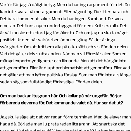
Varför får jag så dåligt betyg. Men du har inga argument för det. Du
kan inte svara på motargument. Eller någonting. Du sitter bara och.
Det bara kommer ut saker. Men du har ingen. Samband. De syns
emellan. Det finns ingen underbyggnad för dem. Kritisera alla. Det
är väl kanske ett ledord jag försöker ta. Och om jag nu ska ta något
positivt. Ur den här valrörelsen ännu en gång. Så det är inga
svårigheter. Om att kritisera alla på olika sätt och vis. För den delen.
Vad det gäller delvis uttalanden. När man vill föreslå saker. Som en
mängd expertmyndigheter och liknande. Men att det här går inte
att genomföra. Eller är djupt problematiskt att genomföra. Eller vad
det gäller att man lyfter politiska förslag. Som man för inte alls länge
sedan såg som fullständigt förkastliga. För den delen.
Om man backar lite grann här. Och kollar på när ungefär. Börjar
förbereda eleverna för. Det kommande valet då. Hur ser det ut?
Jag skulle säga att det var redan förra terminen. Med de elever man
hade då. Började man ju prata redan lite grann. Att snart ska det
vara val. Vad ska vi göra då? Vad ska ni tänka på? Nu har jag bara en