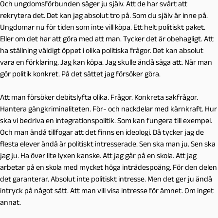
Och ungdomsförbunden säger ju själv. Att de har svårt att
rekrytera det. Det kan jag absolut tro på. Som du själv är inne på.
Ungdomar nu för tiden som inte vill köpa. Ett helt politiskt paket.
Eller om det har att göra med att man. Tycker det är obehagligt. Att
ha ställning väldigt öppet i olika politiska frågor. Det kan absolut
vara en förklaring. Jag kan köpa. Jag skulle ändå säga att. När man
gör politik konkret. På det sättet jag försöker göra.
Att man försöker debitslyfta olika. Frågor. Konkreta sakfrågor.
Hantera gängkriminaliteten. För- och nackdelar med kärnkraft. Hur
ska vi bedriva en integrationspolitik. Som kan fungera till exempel.
Och man ändå tillfogar att det finns en ideologi. Då tycker jag de
flesta elever ändå är politiskt intresserade. Sen ska man ju. Sen ska
jag ju. Ha över lite lyxen kanske. Att jag går på en skola. Att jag
arbetar på en skola med mycket höga inträdespoäng. För den delen
det garanterar. Absolut inte politiskt intresse. Men det ger ju ändå
intryck på något sätt. Att man vill visa intresse för ämnet. Om inget
annat.