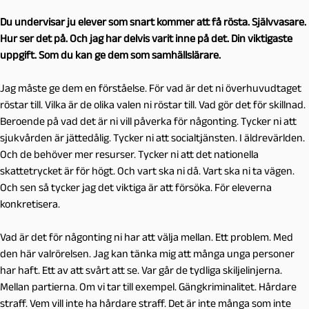
Du undervisar ju elever som snart kommer att få rösta. Självvasare.
Hur ser det på. Och jag har delvis varit inne på det. Din viktigaste
uppgift. Som du kan ge dem som samhällslärare.
Jag måste ge dem en förståelse. För vad är det ni överhuvudtaget
röstar till. Vilka är de olika valen ni röstar till. Vad gör det för skillnad.
Beroende på vad det är ni vill påverka för någonting. Tycker ni att
sjukvården är jättedålig. Tycker ni att socialtjänsten. I äldrevärlden.
Och de behöver mer resurser. Tycker ni att det nationella
skattetrycket är för högt. Och vart ska ni då. Vart ska ni ta vägen.
Och sen så tycker jag det viktiga är att försöka. För eleverna
konkretisera.
Vad är det för någonting ni har att välja mellan. Ett problem. Med
den här valrörelsen. Jag kan tänka mig att många unga personer
har haft. Ett av att svårt att se. Var går de tydliga skiljelinjerna.
Mellan partierna. Om vi tar till exempel. Gängkriminalitet. Hårdare
straff. Vem vill inte ha hårdare straff. Det är inte många som inte