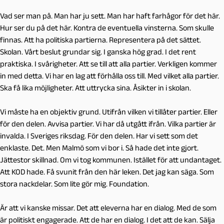
Vad ser man på. Man har ju sett. Man har haft farhågor för det här.
Hur ser du på det här. Kontra de eventuella vinsterna. Som skulle
finnas. Att ha politiska partierna. Representera på det sättet.
Skolan. Vårt beslut grundar sig. I ganska hög grad. I det rent
praktiska. I svårigheter. Att se till att alla partier. Verkligen kommer
in med detta. Vi har en lag att förhålla oss till. Med vilket alla partier.
Ska få lika möjligheter. Att uttrycka sina. Åsikter in i skolan.
Vi måste ha en objektiv grund. Utifrån vilken vi tillåter partier. Eller
för den delen. Avvisa partier. Vi har då utgått ifrån. Vilka partier är
invalda. I Sveriges riksdag. För den delen. Har vi sett som det
enklaste. Det. Men Malmö som vi bor i. Så hade det inte gjort.
Jättestor skillnad. Om vi tog kommunen. Istället för att undantaget.
Att KOD hade. Få svunit från den här leken. Det jag kan säga. Som
stora nackdelar. Som lite gör mig. Foundation.
Är att vi kanske missar. Det att eleverna har en dialog. Med de som
är politiskt engagerade. Att de har en dialog. I det att de kan. Sälja