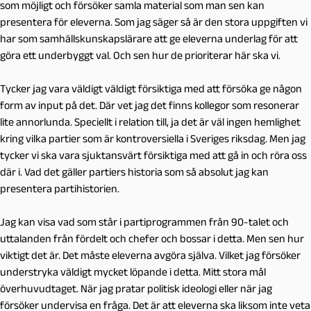
som möjligt och försöker samla material som man sen kan
presentera för eleverna. Som jag säger så är den stora uppgiften vi
har som samhällskunskapslärare att ge eleverna underlag för att
göra ett underbyggt val. Och sen hur de prioriterar här ska vi.
Tycker jag vara väldigt väldigt försiktiga med att försöka ge någon
form av input på det. Där vet jag det finns kollegor som resonerar
lite annorlunda. Speciellt i relation till, ja det är väl ingen hemlighet
kring vilka partier som är kontroversiella i Sveriges riksdag. Men jag
tycker vi ska vara sjuktansvärt försiktiga med att gå in och röra oss
där i. Vad det gäller partiers historia som så absolut jag kan
presentera partihistorien.
Jag kan visa vad som står i partiprogrammen från 90-talet och
uttalanden från fördelt och chefer och bossar i detta. Men sen hur
viktigt det är. Det måste eleverna avgöra själva. Vilket jag försöker
understryka väldigt mycket löpande i detta. Mitt stora mål
överhuvudtaget. När jag pratar politisk ideologi eller när jag
försöker undervisa en fråga. Det är att eleverna ska liksom inte veta