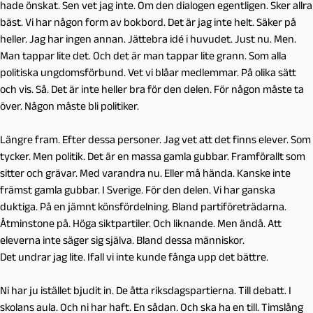
hade önskat. Sen vet jag inte. Om den dialogen egentligen. Sker allra
bäst. Vi har någon form av bokbord. Det är jag inte helt. Säker på
heller. Jag har ingen annan. Jättebra idé i huvudet. Just nu. Men.
Man tappar lite det. Och det är man tappar lite grann. Som alla
politiska ungdomsförbund. Vet vi blåar medlemmar. På olika sätt
och vis. Så. Det är inte heller bra för den delen. För någon måste ta
över. Någon måste bli politiker.
Längre fram. Efter dessa personer. Jag vet att det finns elever. Som
tycker. Men politik. Det är en massa gamla gubbar. Framförallt som
sitter och grävar. Med varandra nu. Eller må hända. Kanske inte
främst gamla gubbar. I Sverige. För den delen. Vi har ganska
duktiga. På en jämnt könsfördelning. Bland partiföreträdarna.
Åtminstone på. Höga siktpartiler. Och liknande. Men ändå. Att
eleverna inte säger sig själva. Bland dessa människor.
Det undrar jag lite. Ifall vi inte kunde fånga upp det bättre.
Ni har ju istället bjudit in. De åtta riksdagspartierna. Till debatt. I
skolans aula. Och ni har haft. En sådan. Och ska ha en till. Timslång