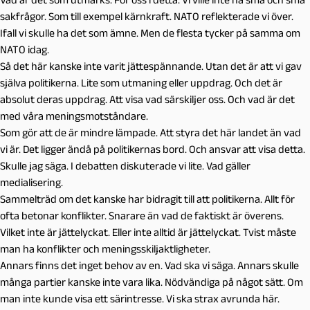
sakfrågor. Som till exempel kärnkraft. NATO reflekterade vi över.
Ifall vi skulle ha det som ämne. Men de flesta tycker på samma om
NATO idag.
Så det här kanske inte varit jättespännande. Utan det är att vi gav
själva politikerna. Lite som utmaning eller uppdrag. Och det är
absolut deras uppdrag. Att visa vad särskiljer oss. Och vad är det
med våra meningsmotståndare.
Som gör att de är mindre lämpade. Att styra det här landet än vad
vi är. Det ligger ändå på politikernas bord. Och ansvar att visa detta.
Skulle jag säga. I debatten diskuterade vi lite. Vad gäller
medialisering.
Sammelträd om det kanske har bidragit till att politikerna. Allt för
ofta betonar konflikter. Snarare än vad de faktiskt är överens.
Vilket inte är jättelyckat. Eller inte alltid är jättelyckat. Tvist måste
man ha konflikter och meningsskiljaktligheter.
Annars finns det inget behov av en. Vad ska vi säga. Annars skulle
många partier kanske inte vara lika. Nödvändiga på något sätt. Om
man inte kunde visa ett särintresse. Vi ska strax avrunda här.