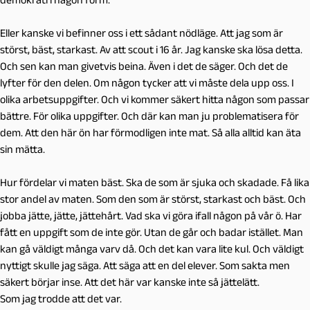
Eller kanske vi befinner oss i ett sådant nödläge. Att jag som är
störst, bäst, starkast. Av att scout i 16 år. Jag kanske ska lösa detta.
Och sen kan man givetvis beina. Även i det de säger. Och det de
lyfter för den delen. Om någon tycker att vi måste dela upp oss. I
olika arbetsuppgifter. Och vi kommer säkert hitta någon som passar
bättre. För olika uppgifter. Och där kan man ju problematisera för
dem. Att den här ön har förmodligen inte mat. Så alla alltid kan äta
sin mätta.
Hur fördelar vi maten bäst. Ska de som är sjuka och skadade. Få lika
stor andel av maten. Som den som är störst, starkast och bäst. Och
jobba jätte, jätte, jättehårt. Vad ska vi göra ifall någon på vår ö. Har
fått en uppgift som de inte gör. Utan de går och badar istället. Man
kan gå väldigt många varv då. Och det kan vara lite kul. Och väldigt
nyttigt skulle jag säga. Att säga att en del elever. Som sakta men
säkert börjar inse. Att det här var kanske inte så jättelätt.
Som jag trodde att det var.