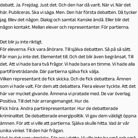
debatt. Ja. Frejdag. Just det. Och den har då varit. När vi. När det
här. Publiceras. Ska vi säga. Men. Den här första debatten. Då tycker
jag. Blev det någon. Dialog och samtal. Kanske ändå. Eller blir det
någon kontakt. Mellan elever och representanter. För partierna.
Det blir ju inte riktigt.
För eleverna. Fick vara åhörare. Till själva debatten. Så på så sätt.
Får man ju inte det. Elementet till. Och det blir även begränsat. Till
det. Att vi hade bara två frågor. Vi hade bara en timme. Vi hade alla
partiföreträdande. Där partierna själva fick välja.
Vilken representant de fick skicka. Och de fick debattera. Ämnen
som vi hade valt. För dem att debattera. Flera elever tyckte. Att det
här var mycket givande. Ämnena vi pratade med. De var överlag.
Positiva. Till det här arrangemanget. Hur de.
Fick höra. Andra partirepresentanter. Hur de debatterade
kriminalitet. De debatterade energipolitik. Vi gav dem väldigt öppna
ämnen. För att vi ville att partierna. Själva skulle hitta. Vad är vår
unika vinkel. Till den här frågan.
Vad är det som utmärks. För oss i detta. Vi ville inte ha små och små