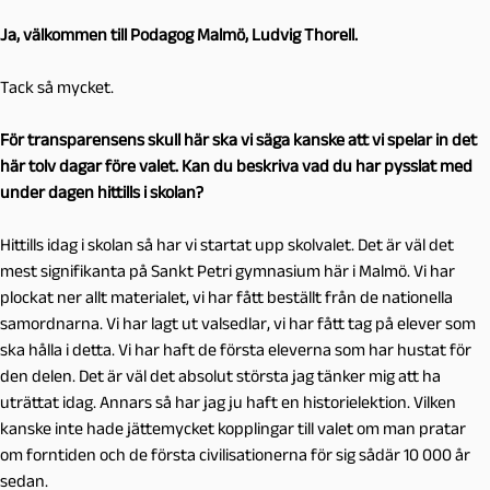
Ja, välkommen till Podagog Malmö, Ludvig Thorell.
Tack så mycket.
För transparensens skull här ska vi säga kanske att vi spelar in det
här tolv dagar före valet. Kan du beskriva vad du har pysslat med
under dagen hittills i skolan?
Hittills idag i skolan så har vi startat upp skolvalet. Det är väl det
mest signifikanta på Sankt Petri gymnasium här i Malmö. Vi har
plockat ner allt materialet, vi har fått beställt från de nationella
samordnarna. Vi har lagt ut valsedlar, vi har fått tag på elever som
ska hålla i detta. Vi har haft de första eleverna som har hustat för
den delen. Det är väl det absolut största jag tänker mig att ha
uträttat idag. Annars så har jag ju haft en historielektion. Vilken
kanske inte hade jättemycket kopplingar till valet om man pratar
om forntiden och de första civilisationerna för sig sådär 10 000 år
sedan.