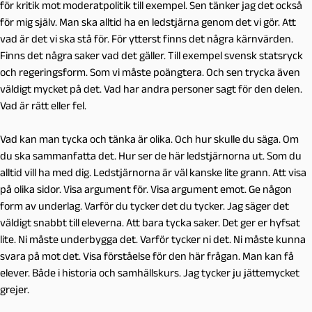
för kritik mot moderatpolitik till exempel. Sen tänker jag det också
för mig själv. Man ska alltid ha en ledstjärna genom det vi gör. Att
vad är det vi ska stå för. För ytterst finns det några kärnvärden.
Finns det några saker vad det gäller. Till exempel svensk statsryck
och regeringsform. Som vi måste poängtera. Och sen trycka även
väldigt mycket på det. Vad har andra personer sagt för den delen.
Vad är rätt eller fel.
Vad kan man tycka och tänka är olika. Och hur skulle du säga. Om
du ska sammanfatta det. Hur ser de här ledstjärnorna ut. Som du
alltid vill ha med dig. Ledstjärnorna är väl kanske lite grann. Att visa
på olika sidor. Visa argument för. Visa argument emot. Ge någon
form av underlag. Varför du tycker det du tycker. Jag säger det
väldigt snabbt till eleverna. Att bara tycka saker. Det ger er hyfsat
lite. Ni måste underbygga det. Varför tycker ni det. Ni måste kunna
svara på mot det. Visa förståelse för den här frågan. Man kan få
elever. Både i historia och samhällskurs. Jag tycker ju jättemycket
grejer.