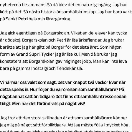
nyheterna tillsammans. Så då blev det en naturlig ingång. Jag har
kört på det. Så nästa historia är samhällskunskap. Jag har bara varit
på Sankt Petri hela min lärargärning.
Jag gick egentligen på Borgarskolan. Vilket en del elever kan tycka
är dödskoj. Borgarskolan och Petri är lite ärkefiender. Jag brukar
berätta att jag har gått på Borgar för det sista året. Som någon
form av Grand Supri. Tycker jag är lite kul. Men då brukar jag
konstatera att Borgarskolan gav mig inget jobb. Man kan inte leva
bara på gammal nostalgi och fiendekänsla.
Vi närmar oss valet som sagt. Det var knappt två veckor kvar när
detta spelas in. Hur följer du valrörelsen som samhällslärare? På
något annat sätt än tidigare Det finns ett samhällsintresse sedan
tidigt. Men har det förändrats på något vis?
Jag tror att den stora skillnaden är att som samhällslärare känner
jag mig på något sätt förpliktigare. Att jag måste följa i mycket hög
grad även de politiska partier jag nödvändigtvis inte sympatiserar