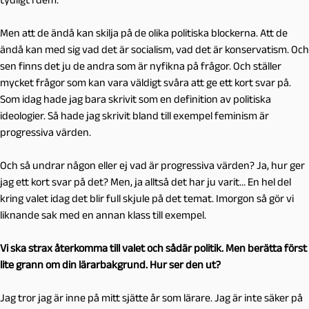
Men att de ändå kan skilja på de olika politiska blockerna. Att de
ändå kan med sig vad det är socialism, vad det är konservatism. Och
sen finns det ju de andra som är nyfikna på frågor. Och ställer
mycket frågor som kan vara väldigt svåra att ge ett kort svar på.
Som idag hade jag bara skrivit som en definition av politiska
ideologier. Så hade jag skrivit bland till exempel feminism är
progressiva värden.
Och så undrar någon eller ej vad är progressiva värden? Ja, hur ger
jag ett kort svar på det? Men, ja alltså det har ju varit… En hel del
kring valet idag det blir full skjule på det temat. Imorgon så gör vi
liknande sak med en annan klass till exempel.
Vi ska strax återkomma till valet och sådär politik. Men berätta först
lite grann om din lärarbakgrund. Hur ser den ut?
Jag tror jag är inne på mitt sjätte år som lärare. Jag är inte säker på