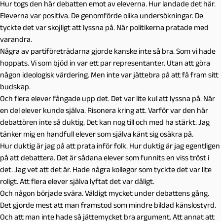
Hur togs den här debatten emot av eleverna. Hur landade det här.
Eleverna var positiva. De genomförde olika undersökningar. De
tyckte det var skojligt att lyssna på. När politikerna pratade med
varandra.
Några av partiföreträdarna gjorde kanske inte så bra. Som vi hade
hoppats. Vi som bjöd in var ett par representanter. Utan att göra
någon ideologisk värdering. Men inte var jättebra på att få fram sitt
budskap.
Och flera elever fångade upp det. Det var lite kul att lyssna på. När
en del elever kunde själva. Risonera kring att. Varför var den här
debattören inte så duktig. Det kan nog till och med ha stärkt. Jag
tänker mig en handfull elever som själva känt sig osäkra på.
Hur duktig är jag på att prata inför folk. Hur duktig är jag egentligen
på att debattera. Det är sådana elever som funnits en viss tröst i
det. Jag vet att det är. Hade några kollegor som tyckte det var lite
roligt. Att flera elever själva lyftat det var dåligt.
Och någon började svära. Väldigt mycket under debattens gång.
Det gjorde mest att man framstod som mindre bildad känslostyrd.
Och att man inte hade så jättemycket bra argument. Att annat att