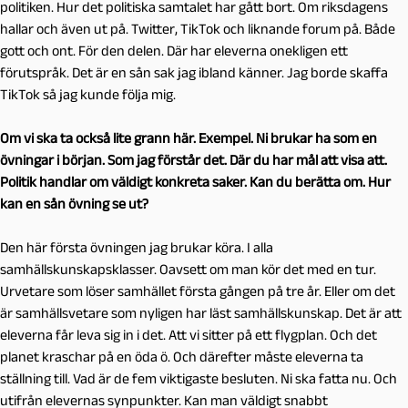
politiken. Hur det politiska samtalet har gått bort. Om riksdagens
hallar och även ut på. Twitter, TikTok och liknande forum på. Både
gott och ont. För den delen. Där har eleverna onekligen ett
förutspråk. Det är en sån sak jag ibland känner. Jag borde skaffa
TikTok så jag kunde följa mig.
Om vi ska ta också lite grann här. Exempel. Ni brukar ha som en
övningar i början. Som jag förstår det. Där du har mål att visa att.
Politik handlar om väldigt konkreta saker. Kan du berätta om. Hur
kan en sån övning se ut?
Den här första övningen jag brukar köra. I alla
samhällskunskapsklasser. Oavsett om man kör det med en tur.
Urvetare som löser samhället första gången på tre år. Eller om det
är samhällsvetare som nyligen har läst samhällskunskap. Det är att
eleverna får leva sig in i det. Att vi sitter på ett flygplan. Och det
planet kraschar på en öda ö. Och därefter måste eleverna ta
ställning till. Vad är de fem viktigaste besluten. Ni ska fatta nu. Och
utifrån elevernas synpunkter. Kan man väldigt snabbt