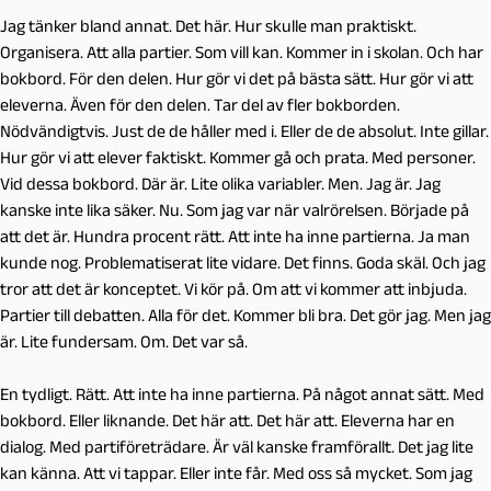
Jag tänker bland annat. Det här. Hur skulle man praktiskt.
Organisera. Att alla partier. Som vill kan. Kommer in i skolan. Och har
bokbord. För den delen. Hur gör vi det på bästa sätt. Hur gör vi att
eleverna. Även för den delen. Tar del av fler bokborden.
Nödvändigtvis. Just de de håller med i. Eller de de absolut. Inte gillar.
Hur gör vi att elever faktiskt. Kommer gå och prata. Med personer.
Vid dessa bokbord. Där är. Lite olika variabler. Men. Jag är. Jag
kanske inte lika säker. Nu. Som jag var när valrörelsen. Började på
att det är. Hundra procent rätt. Att inte ha inne partierna. Ja man
kunde nog. Problematiserat lite vidare. Det finns. Goda skäl. Och jag
tror att det är konceptet. Vi kör på. Om att vi kommer att inbjuda.
Partier till debatten. Alla för det. Kommer bli bra. Det gör jag. Men jag
är. Lite fundersam. Om. Det var så.
En tydligt. Rätt. Att inte ha inne partierna. På något annat sätt. Med
bokbord. Eller liknande. Det här att. Det här att. Eleverna har en
dialog. Med partiföreträdare. Är väl kanske framförallt. Det jag lite
kan känna. Att vi tappar. Eller inte får. Med oss så mycket. Som jag