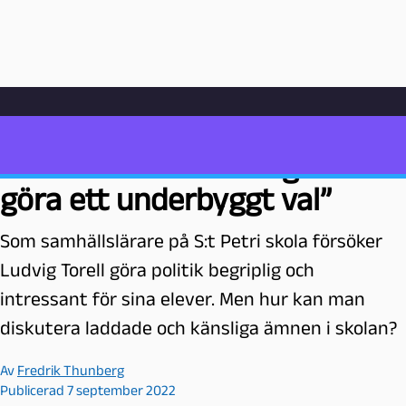
Hoppa till innehåll
Hem
Poddarkiv
Undervisning
”Ge eleverna underlag för att göra ett underbyggt val”
P
”Ge eleverna underlag för att
e
göra ett underbyggt val”
d
a
Som samhällslärare på S:t Petri skola försöker
g
o
Ludvig Torell göra politik begriplig och
g
intressant för sina elever. Men hur kan man
M
diskutera laddade och känsliga ämnen i skolan?
a
l
Av
Fredrik Thunberg
m
Publicerad 7 september 2022
ö