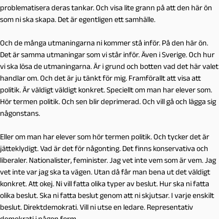
problematisera deras tankar. Och visa lite grann på att den här ön
som ni ska skapa. Det är egentligen ett samhälle.
Och de många utmaningarna ni kommer stå inför. På den här ön.
Det är samma utmaningar som vi står inför. Även i Sverige. Och hur
vi ska lösa de utmaningarna. Är i grund och botten vad det här valet
handlar om. Och det är ju tänkt för mig. Framförallt att visa att
politik. Är väldigt väldigt konkret. Speciellt om man har elever som.
Hör termen politik. Och sen blir deprimerad. Och vill gå och lägga sig
någonstans.
Eller om man har elever som hör termen politik. Och tycker det är
jätteklydigt. Vad är det för någonting. Det finns konservativa och
liberaler. Nationalister, feminister. Jag vet inte vem som är vem. Jag
vet inte var jag ska ta vägen. Utan då får man bena ut det väldigt
konkret. Att okej. Ni vill fatta olika typer av beslut. Hur ska ni fatta
olika beslut. Ska ni fatta beslut genom att ni skjutsar. I varje enskilt
beslut. Direktdemokrati. Vill ni utse en ledare. Representativ
demokrati i någon form.