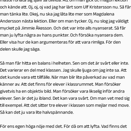
och kände att. Oj, oj, oj vad jag har lärt som Ulf Kristersson nu. Så får
man tänka lite. Okej, nu ska jag låta lite mer som Magdalena
Andersson nästa lektion. Eller om man tycker. Oj, nu slog jag väldigt
mycket på Jimmie Åkesson. Och det var inte alls nyanserat. Så får
man ju lyfta några av hans punkter. Och försöka nyansera dem.
Eller visa hur de kan argumenteras för att vara rimliga. För den
delen skulle jag säga.
Så man får hitta en balans i helheten. Sen om det är svårt eller inte.
Det varierar en del med klassen. Jag skulle ljuga om jag inte sa. Att
det kunde vara ett tillfälle. När man blir lite påverkad av vad man
känner av. Att det finns för elever i klassrummet. Man försöker
givetvis ha en objektiv bild. Man försöker vara likselig inför andra
elever. Sen är det ju ibland. Det kan vara svårt. Om man vet med sig
till exempel. Att det sitter tre elever i klassen som mejlar med move.
Så kan det ju vara lite halvspännande.
För ens egen höga nöje med det. För då om att lyfta. Vad finns det