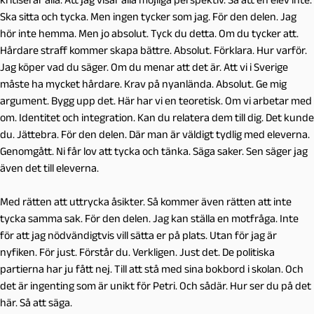
Ska sitta och tycka. Men ingen tycker som jag. För den delen. Jag
hör inte hemma. Men jo absolut. Tyck du detta. Om du tycker att.
Hårdare straff kommer skapa bättre. Absolut. Förklara. Hur varför.
Jag köper vad du säger. Om du menar att det är. Att vi i Sverige
måste ha mycket hårdare. Krav på nyanlända. Absolut. Ge mig
argument. Bygg upp det. Här har vi en teoretisk. Om vi arbetar med
om. Identitet och integration. Kan du relatera dem till dig. Det kunde
du. Jättebra. För den delen. Där man är väldigt tydlig med eleverna.
Genomgått. Ni får lov att tycka och tänka. Säga saker. Sen säger jag
även det till eleverna.
Med rätten att uttrycka åsikter. Så kommer även rätten att inte
tycka samma sak. För den delen. Jag kan ställa en motfråga. Inte
för att jag nödvändigtvis vill sätta er på plats. Utan för jag är
nyfiken. För just. Förstår du. Verkligen. Just det. De politiska
partierna har ju fått nej. Till att stå med sina bokbord i skolan. Och
det är ingenting som är unikt för Petri. Och sådär. Hur ser du på det
här. Så att säga.