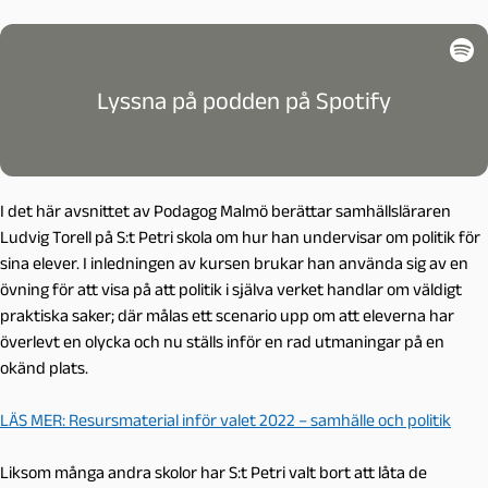
Lyssna på podden på Spotify
I det här avsnittet av Podagog Malmö berättar samhällsläraren
Ludvig Torell på S:t Petri skola om hur han undervisar om politik för
sina elever. I inledningen av kursen brukar han använda sig av en
övning för att visa på att politik i själva verket handlar om väldigt
praktiska saker; där målas ett scenario upp om att eleverna har
överlevt en olycka och nu ställs inför en rad utmaningar på en
okänd plats.
LÄS MER: Resursmaterial inför valet 2022 – samhälle och politik
Liksom många andra skolor har S:t Petri valt bort att låta de