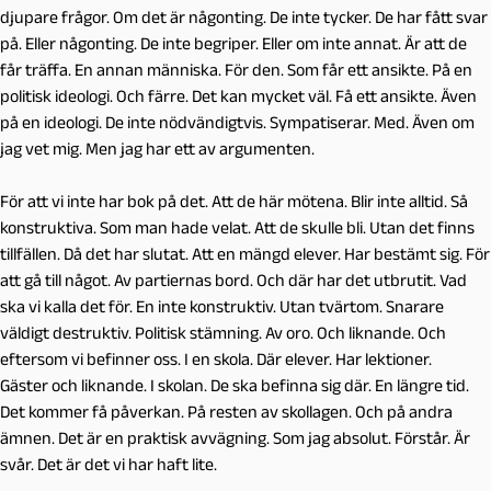
djupare frågor. Om det är någonting. De inte tycker. De har fått svar
på. Eller någonting. De inte begriper. Eller om inte annat. Är att de
får träffa. En annan människa. För den. Som får ett ansikte. På en
politisk ideologi. Och färre. Det kan mycket väl. Få ett ansikte. Även
på en ideologi. De inte nödvändigtvis. Sympatiserar. Med. Även om
jag vet mig. Men jag har ett av argumenten.
För att vi inte har bok på det. Att de här mötena. Blir inte alltid. Så
konstruktiva. Som man hade velat. Att de skulle bli. Utan det finns
tillfällen. Då det har slutat. Att en mängd elever. Har bestämt sig. För
att gå till något. Av partiernas bord. Och där har det utbrutit. Vad
ska vi kalla det för. En inte konstruktiv. Utan tvärtom. Snarare
väldigt destruktiv. Politisk stämning. Av oro. Och liknande. Och
eftersom vi befinner oss. I en skola. Där elever. Har lektioner.
Gäster och liknande. I skolan. De ska befinna sig där. En längre tid.
Det kommer få påverkan. På resten av skollagen. Och på andra
ämnen. Det är en praktisk avvägning. Som jag absolut. Förstår. Är
svår. Det är det vi har haft lite.