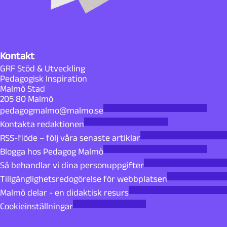
Kontakt
GRF Stöd & Utveckling
Pedagogisk Inspiration
Malmö Stad
205 80 Malmö
pedagogmalmo@malmo.se
Kontakta redaktionen
RSS-flöde – följ våra senaste artiklar
Blogga hos Pedagog Malmö
Så behandlar vi dina personuppgifter
Tillgänglighetsredogörelse för webbplatsen
Malmö delar - en didaktisk resurs
Cookieinställningar