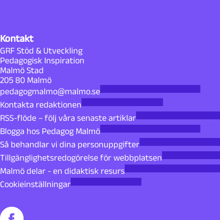
Kontakt
GRF Stöd & Utveckling
Pedagogisk Inspiration
Malmö Stad
205 80 Malmö
pedagogmalmo@malmo.se
Kontakta redaktionen
RSS-flöde – följ våra senaste artiklar
Blogga hos Pedagog Malmö
Så behandlar vi dina personuppgifter
Tillgänglighetsredogörelse för webbplatsen
Malmö delar - en didaktisk resurs
Cookieinställningar