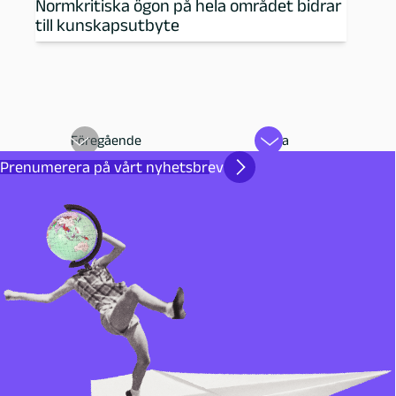
Normkritiska ögon på hela området bidrar
till kunskapsutbyte
Föregående
Nästa
Prenumerera på vårt nyhetsbrev