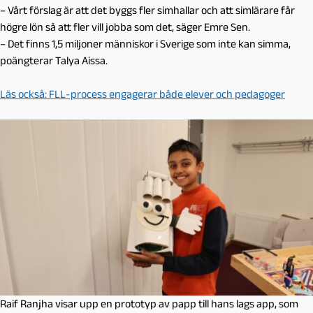
– Vårt förslag är att det byggs fler simhallar och att simlärare får
högre lön så att fler vill jobba som det, säger Emre Sen.
– Det finns 1,5 miljoner människor i Sverige som inte kan simma,
poängterar Talya Aissa.
Läs också: FLL-process engagerar både elever och pedagoger
Raif Ranjha visar upp en prototyp av papp till hans lags app, som