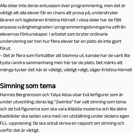
Alla delar inte deras entusiasm över programmering, men det är
viktigt att alla elever får en chans att prova på, understryker
läraren och lagledaren Kristina Hörnell. I vissa delar har de fått
anpassa svårighetsgraden i programmeringsövningarna utifrån
elevernas förkunskaper. I arbetet som bryter ordinarie
undervisning ser hon hur flera elever tar en plats de inte gjort
förut.
– Det är flera som fortsätter att blomma ut; kanske har de varit lite
tysta i andra sammanhang men här tar de plats. Det märks att
många tycker det här är väldigt, väldigt roligt, säger Kristina Hörnell.
Simning som tema
Hannes Bergrensson och Talya Aissa visar två lerfigurer som är
under utveckling; deras lag “Zwimba” har valt simning som tema
och de två figurerna som ska vara iklädda moderna och lite äldre
badkläder ska sedan vara med i en utställning under skolans egen
FLL-uppvisning. De ska också skriva en rapport om simning och
varför det är viktigt.