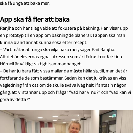
ska få unga att baka mer.
App ska få fler att baka
Ranjha och hans lag valde att fokusera på bakning. Han visar upp
en prototyp till en app om bakning de planerar. I appen ska man
kunna bland annat kunna söka efter recept.
– Vårt mål är att unga ska vilja baka mer, säger Raif Ranjha.
Att det är elevernas egna intressen som är i fokus tror Kristina
Hörnell är väldigt viktigt i sammanhanget.
– De har ju bara fått vissa mallar de måste hålla sig till, men det är
fortfarande de som bestämmer. Sedan kan det ju krävas en viss
vägledning från oss om de skulle sväva iväg helt i fantasin någon
gång, att vi stannar upp och frågar “vad har vi nu?” och “vad kan vi
göra av detta?”