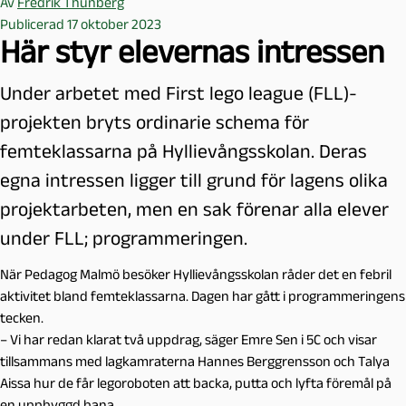
Av
Fredrik Thunberg
Publicerad 17 oktober 2023
Här styr elevernas intressen
Under arbetet med First lego league (FLL)-
projekten bryts ordinarie schema för
femteklassarna på Hyllievångsskolan. Deras
egna intressen ligger till grund för lagens olika
projektarbeten, men en sak förenar alla elever
under FLL; programmeringen.
När Pedagog Malmö besöker Hyllievångsskolan råder det en febril
aktivitet bland femteklassarna. Dagen har gått i programmeringens
tecken.
– Vi har redan klarat två uppdrag, säger Emre Sen i 5C och visar
tillsammans med lagkamraterna Hannes Berggrensson och Talya
Aissa hur de får legoroboten att backa, putta och lyfta föremål på
en uppbyggd bana.