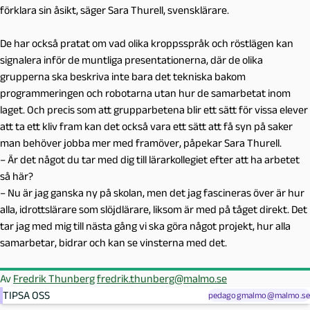
förklara sin åsikt, säger Sara Thurell, svensklärare.
De har också pratat om vad olika kroppsspråk och röstlägen kan
signalera inför de muntliga presentationerna, där de olika
grupperna ska beskriva inte bara det tekniska bakom
programmeringen och robotarna utan hur de samarbetat inom
laget. Och precis som att grupparbetena blir ett sätt för vissa elever
att ta ett kliv fram kan det också vara ett sätt att få syn på saker
man behöver jobba mer med framöver, påpekar Sara Thurell.
– Är det något du tar med dig till lärarkollegiet efter att ha arbetet
så här?
– Nu är jag ganska ny på skolan, men det jag fascineras över är hur
alla, idrottslärare som slöjdlärare, liksom är med på tåget direkt. Det
tar jag med mig till nästa gång vi ska göra något projekt, hur alla
samarbetar, bidrar och kan se vinsterna med det.
Av
Fredrik Thunberg
fredrik.thunberg@malmo.se
TIPSA OSS
pedagogmalmo@malmo.se