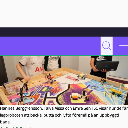
Hoppa till innehåll
Hem
Artikelarkiv
Undervisning
Här styr elevernas intressen
P
Sök
e
d
a
g
o
g
M
a
Hannes Berggrensson, Talya Aissa och Emre Sen i 5C visar hur de får
l
legoroboten att backa, putta och lyfta föremål på en uppbyggd
m
bana.
ö