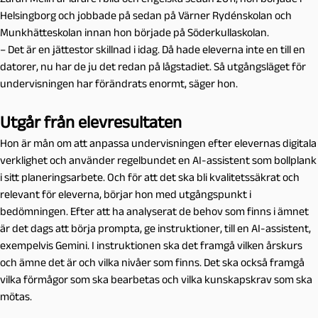
Helsingborg och jobbade på sedan på Värner Rydénskolan och
Munkhätteskolan innan hon började på Söderkullaskolan.
– Det är en jättestor skillnad i idag. Då hade eleverna inte en till en
datorer, nu har de ju det redan på lågstadiet. Så utgångsläget för
undervisningen har förändrats enormt, säger hon.
Utgår från elevresultaten
Hon är mån om att anpassa undervisningen efter elevernas digitala
verklighet och använder regelbundet en AI-assistent som bollplank
i sitt planeringsarbete. Och för att det ska bli kvalitetssäkrat och
relevant för eleverna, börjar hon med utgångspunkt i
bedömningen. Efter att ha analyserat de behov som finns i ämnet
är det dags att börja prompta, ge instruktioner, till en AI-assistent,
exempelvis Gemini.
I instruktionen ska det framgå vilken årskurs
och ämne det är och vilka nivåer som finns. Det ska också framgå
vilka förmågor som ska bearbetas och vilka kunskapskrav som ska
mötas.