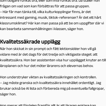
som tidigare funkat bra, eller som inte funkat bra. Då ställer hon
frågan om vad som kan förbättras för att passa gruppen.
– Här får man tänka till, vilka kulturkopplingar finns, är det
intressant med gaming, musik, tiktok-referenser? Är det ett hårt
klassrumsklimat? Här kan man passa på att be om uppgifter där vi
kan bearbeta sammanhållningen i klassen, säger hon.
Kvalitetssäkrade upplägg
När hon skickat in sin prompt och fått lektionsidéer hon vill gå
vidare med är det dags för det tredje och viktigaste steget: att
kvalitetssäkra. Hon ber assistenten visa hur upplägget knyter an till
läroplanen och hur det möter lärarens och elevernas behov.
Hon understryker vikten av kvalitetssäkringen och kontrollen.
– Jag måste granska och kvalitetssäkra innehållet ordentligt. Jag
brukar också be AI lista och förbereda mig på eventuella fallgropar,
säger hon.
Hon menar att fördelen framför allt är att läraren enklare kan