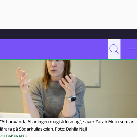
Hoppa till innehåll
Hem
Artikelarkiv
Undervisning
Här är AI-verktyget som minskar adminbördan
P
Sök
e
d
a
g
o
g
M
a
l
"Att använda AI är ingen magisk lösning", säger Zarah Melin som är
m
lärare på Söderkullaskolan. Foto: Dahlia Naji
ö
Av
Dahlia Naji