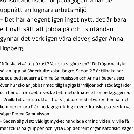
konsultationstid för pedagogerna har de
uppnått en lugnare arbetsmiljö.
– Det här är egentligen inget nytt, det är bara
ett nytt sätt att jobba på och i slutändan
gynnar det verkligen våra elever, säger Anna
Högberg.
“När ska vi gå ut på rast? Vad ska vi göra sen?” De frågorna dyker
sällan upp på Söderkullaskolan längre. Sedan 2,5 år tillbaka har
specialpedagogerna Emma Samuelsson och Anna Högberg sett
över hur skolan jobbar med tillgängliga lärmiljöer och stödåtgärder
och har utifrån det utvecklat ett metodmaterial för pedagogerna.
– Vi ville hitta en struktur i hur vi jobbar med elevärenden när det
kommer en oro från pedagoger kring elevers kunskapsutveckling,
säger Emma Samuelsson.
– Sedan såg vi att väldigt mycket handlade om individen, vi ville få
mer fokus på gruppen och lyfta upp det rent organisatoriskt, säger