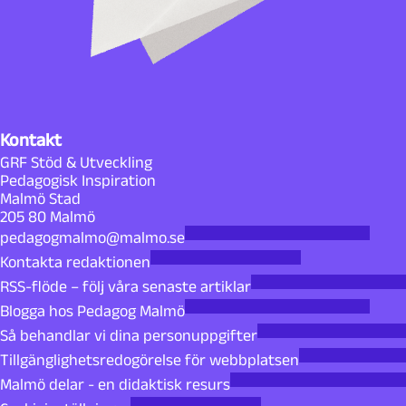
Kontakt
GRF Stöd & Utveckling
Pedagogisk Inspiration
Malmö Stad
205 80 Malmö
pedagogmalmo@malmo.se
Kontakta redaktionen
RSS-flöde – följ våra senaste artiklar
Blogga hos Pedagog Malmö
Så behandlar vi dina personuppgifter
Tillgänglighetsredogörelse för webbplatsen
Malmö delar - en didaktisk resurs