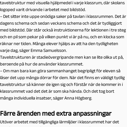
tavelstruktur med visuella hjälpmedel i varje klassrum, där skolans
logoped varit drivande i arbetet med bildstöd.
– Det sitter inte uppe onödiga saker på tavlan i klassrummen. Det är
dagens schema och sedan veckans schema och det är tydliggjort
med bildstöd. Där står också instruktionerna för lektionen i tre steg
och en pil som pekar på vilken punkt vi är på nu, och en klocka som
räknar ner tiden. Många elever hjälps av att ha den tydligheten
varje dag, säger Emma Samuelsson.
Tavelstrukturen är stadieövergripande men kan se lite olika ut på,
beroende på hur de använder klassrummet.
– Om man bara kan göra sammanhanget begripligt för eleven så
låser det upp många dörrar för dem. När det finns en väldigt tydlig
tavelstruktur så känner de igen sig och förstår när de kommer in i
klassrummet vad det det är som ska hända. Och det tog bort
många individuella insatser, säger Anna Högberg.
Färre ärenden med extra anpassningar
Utöver arbetet med tillgängliga lärmiljöer i klassrummet har det