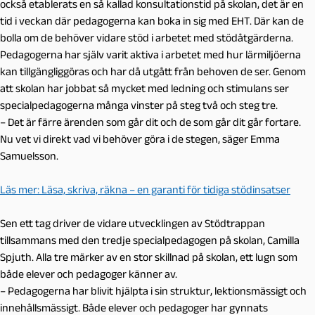
också etablerats en så kallad konsultationstid på skolan, det är en
tid i veckan där pedagogerna kan boka in sig med EHT. Där kan de
bolla om de behöver vidare stöd i arbetet med stödåtgärderna.
Pedagogerna har själv varit aktiva i arbetet med hur lärmiljöerna
kan tillgängliggöras och har då utgått från behoven de ser. Genom
att skolan har jobbat så mycket med ledning och stimulans ser
specialpedagogerna många vinster på steg två och steg tre.
– Det är färre ärenden som går dit och de som går dit går fortare.
Nu vet vi direkt vad vi behöver göra i de stegen, säger Emma
Samuelsson.
Läs mer: Läsa, skriva, räkna – en garanti för tidiga stödinsatser
Sen ett tag driver de vidare utvecklingen av Stödtrappan
tillsammans med den tredje specialpedagogen på skolan, Camilla
Spjuth. Alla tre märker av en stor skillnad på skolan, ett lugn som
både elever och pedagoger känner av.
– Pedagogerna har blivit hjälpta i sin struktur, lektionsmässigt och
innehållsmässigt. Både elever och pedagoger har gynnats