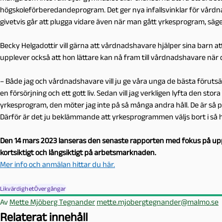
högskoleförberedandeprogram. Det ger nya infallsvinklar för vårdna
givetvis går att plugga vidare även när man gått yrkesprogram, säge
Becky Helgadottir vill gärna att vårdnadshavare hjälper sina barn at
upplever också att hon lättare kan nå fram till vårdnadshavare när de
– Både jag och vårdnadshavare vill ju ge våra unga de bästa förutsä
en försörjning och ett gott liv. Sedan vill jag verkligen lyfta den st
yrkesprogram, den möter jag inte på så många andra håll. De är så positiv
Därför är det ju beklämmande att yrkesprogrammen väljs bort i så h
Den 14 mars 2023 lanseras den senaste rapporten med fokus på up
kortsiktigt och långsiktigt på arbetsmarknaden.
Mer info och anmälan hittar du här.
Likvärdighet
Övergångar
Av
Mette Mjöberg Tegnander
mette.mjobergtegnander@malmo.se
Relaterat innehåll