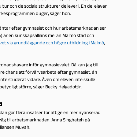
tur och de sociala strukturer de lever i. En del elever
tt yrkesprogrammen duger, säger hon.
 väntar efter gymnasiet och hur arbetsmarknaden ser
) är en kunskapsallians mellan Malmö stad och
ivet via grundläggande och högre utbildning i Malmö
,
rdnadshavare inför gymnasievalet. Då kan jag till
re chans att förvärvsarbeta efter gymnasiet, än
te studerat vidare. Även om eleven inte skulle
betydligt större, säger Becky Helgadottir.
a
an gör flera insatser för att ge en mer nyanserad
väg till arbetsmarknaden. Anna Singhateh på
lliansen Muvah.