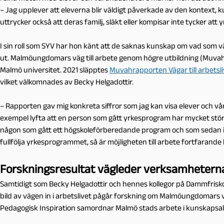
– Jag upplever att eleverna blir väldigt påverkade av den kontext, kul
uttrycker också att deras familj, släkt eller kompisar inte tycker a
I sin roll som SYV har hon känt att de saknas kunskap om vad som
ut. Malmöungdomars väg till arbete genom högre utbildning (Muvah
Malmö universitet. 2021 släpptes
Muvahrapporten Vägar till arbetsl
vilket välkomnades av Becky Helgadottir.
– Rapporten gav mig konkreta siffror som jag kan visa elever och vå
exempel lyfta att en person som gått yrkesprogram har mycket stör
någon som gått ett högskoleförberedande program och som sedan in
fullfölja yrkesprogrammet, så är möjligheten till arbete fortfarande 
Forskningsresultat vägleder verksamhetern
Samtidigt som Becky Helgadottir och hennes kollegor på Dammfriskol
bild av vägen in i arbetslivet pågår forskning om Malmöungdomars 
Pedagogisk Inspiration samordnar Malmö stads arbete i kunskapsa