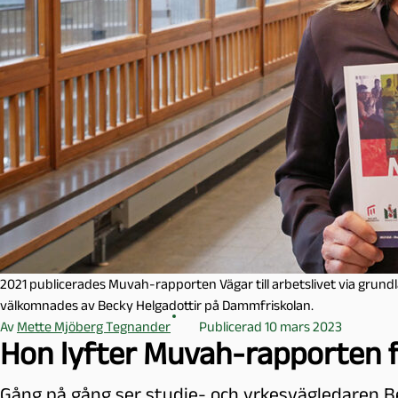
l
m
ö
2021 publicerades Muvah-rapporten Vägar till arbetslivet via grundl
välkomnades av Becky Helgadottir på Dammfriskolan.
Av
Mette Mjöberg Tegnander
Publicerad 10 mars 2023
Hon lyfter Muvah-rapporten 
Gång på gång ser studie- och yrkesvägledaren B