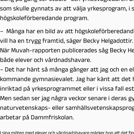
som skulle gynnats av att välja yrkesprogram, i stä
högskoleförberedande program.
– Många har en bild av att högskoleförbereda
vill ha en trygg framtid, säger Becky Helgadottir.
När Muvah-rapporten publicerades såg Becky Hel
både elever och vårdnadshavare.
– Det har hänt så många gånger att jag och en e
kommande gymnasievalet. Jag har känt att det h
inriktad på yrkesprogrammet eller i vissa fall e
Men sedan ser jag några veckor senare i deras 
naturvetenskaps- eller samhällsvetenskapspro
arbetar på Dammfriskolan.
I sina möten med elever och vårdnadshavare märker hon att det f