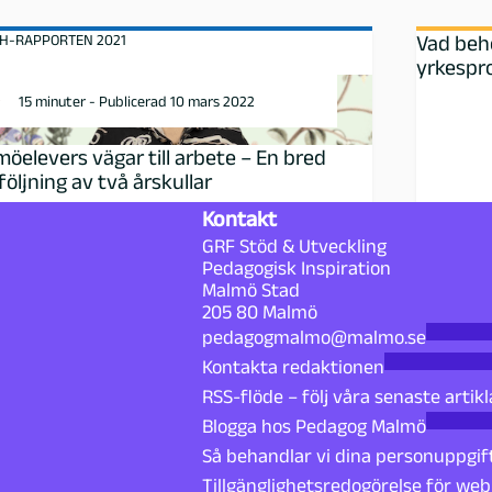
H-RAPPORTEN 2021
Vad behöv
yrkesp
15 minuter - Publicerad 10 mars 2022
öelevers vägar till arbete – En bred
öljning av två årskullar
Kontakt
GRF Stöd & Utveckling
Pedagogisk Inspiration
Malmö Stad
205 80 Malmö
pedagogmalmo@malmo.se
Kontakta redaktionen
RSS-flöde – följ våra senaste artikl
Blogga hos Pedagog Malmö
Så behandlar vi dina personuppgif
Tillgänglighetsredogörelse för we