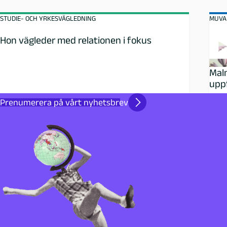
STUDIE- OCH YRKESVÄGLEDNING
MUVA
Hon vägleder med relationen i fokus
Malm
uppf
Prenumerera på vårt nyhetsbrev