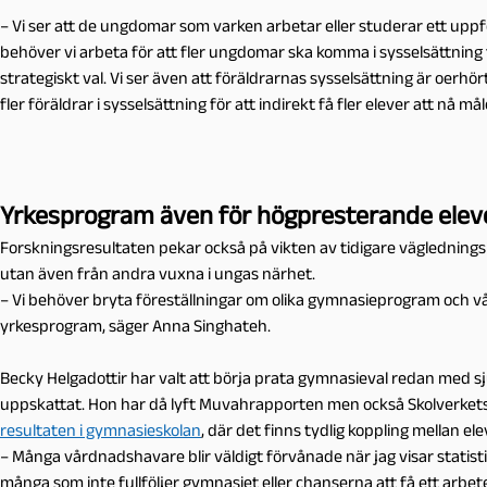
– Vi ser att de ungdomar som varken arbetar eller studerar ett uppfö
behöver vi arbeta för att fler ungdomar ska komma i sysselsättning 
strategiskt val. Vi ser även att föräldrarnas sysselsättning är oerhör
fler föräldrar i sysselsättning för att indirekt få fler elever att nå 
Yrkesprogram även för högpresterande elev
Forskningsresultaten pekar också på vikten av tidigare väglednings
utan även från andra vuxna i ungas närhet.
– Vi behöver bryta föreställningar om olika gymnasieprogram och vå
yrkesprogram, säger Anna Singhateh.
Becky Helgadottir har valt att börja prata gymnasieval redan med s
uppskattat. Hon har då lyft Muvahrapporten men också Skolverket
resultaten i gymnasieskolan
, där det finns tydlig koppling mellan 
– Många vårdnadshavare blir väldigt förvånade när jag visar statistik
många som inte fullföljer gymnasiet eller chanserna att få ett arbet