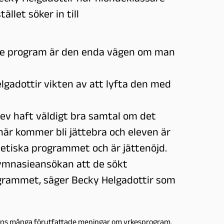
llet söker in till
nde program är den enda vägen om man
gadottir vikten av att lyfta den med
lev haft väldigt bra samtal om det
är kommer bli jättebra och eleven är
stetiska programmet och är jättenöjd.
gymnasieansökan att de sökt
grammet, säger Becky Helgadottir som
inns många förutfattade meningar om yrkesprogram.