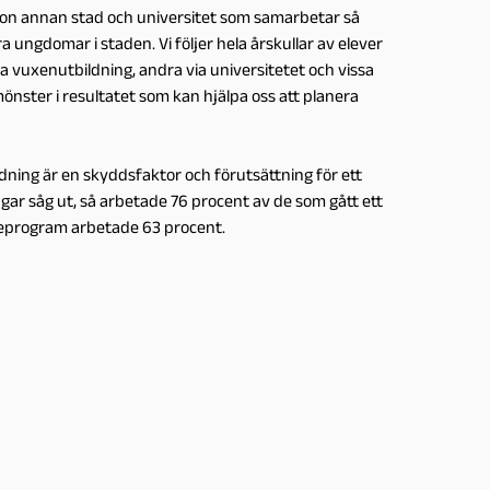
l någon annan stad och universitet som samarbetar så
 ungdomar i staden. Vi följer hela årskullar av elever
a vuxenutbildning, andra via universitetet och vissa
a mönster i resultatet som kan hjälpa oss att planera
ldning är en skyddsfaktor och förutsättning för ett
ngar såg ut, så arbetade 76 procent av de som gått ett
eprogram arbetade 63 procent.