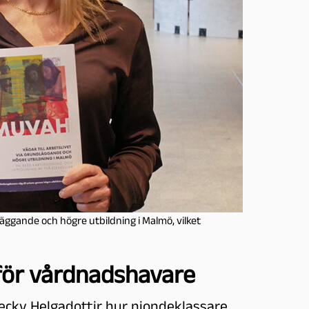
äggande och högre utbildning i Malmö, vilket
för vårdnadshavare
ecky Helgadottir hur niondeklassare