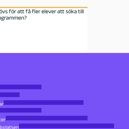
s för att få fler elever att söka till
rogrammen?
ar
ter
bbplatsen