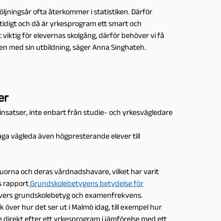
ljningsår ofta återkommer i statistiken. Därför
tidigt och då är yrkesprogram ett smart och
t viktig för elevernas skolgång, därför behöver vi få
målen med sin utbildning, säger Anna Singhateh.
er
insatser, inte enbart från studie- och yrkesvägledare
ga vägleda även högpresterande elever till
juorna och deras vårdnadshavare, vilket har varit
s rapport
Grundskolebetygens betydelse för
elevers grundskolebetyg och examenfrekvens.
 över hur det ser ut i Malmö idag, till exempel hur
e direkt efter ett yrkesprogram i jämförelse med ett