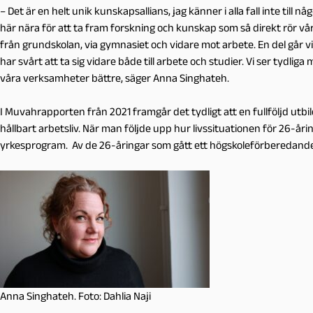
– Det är en helt unik kunskapsallians, jag känner i alla fall inte til
här nära för att ta fram forskning och kunskap som så direkt rör våra
från grundskolan, via gymnasiet och vidare mot arbete. En del går vi
har svårt att ta sig vidare både till arbete och studier. Vi ser tydlig
våra verksamheter bättre, säger Anna Singhateh.
I Muvahrapporten från 2021 framgår det tydligt att en fullföljd utbi
hållbart arbetsliv. När man följde upp hur livssituationen för 26-åri
yrkesprogram. Av de 26-åringar som gått ett högskoleförberedand
Anna Singhateh. Foto: Dahlia Naji