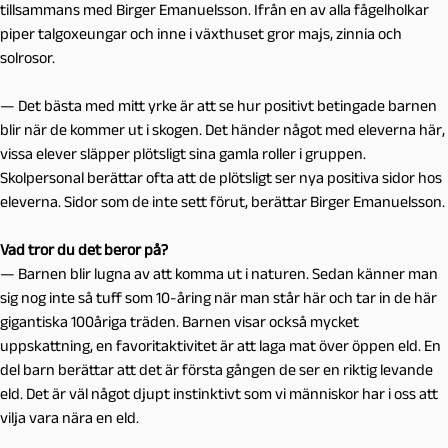
tillsammans med Birger Emanuelsson. Ifrån en av alla fågelholkar
piper talgoxeungar och inne i växthuset gror majs, zinnia och
solrosor.
— Det bästa med mitt yrke är att se hur positivt betingade barnen
blir när de kommer ut i skogen. Det händer något med eleverna här,
vissa elever släpper plötsligt sina gamla roller i gruppen.
Skolpersonal berättar ofta att de plötsligt ser nya positiva sidor hos
eleverna. Sidor som de inte sett förut, berättar Birger Emanuelsson.
Vad tror du det beror på?
— Barnen blir lugna av att komma ut i naturen. Sedan känner man
sig nog inte så tuff som 10-åring när man står här och tar in de här
gigantiska 100åriga träden. Barnen visar också mycket
uppskattning, en favoritaktivitet är att laga mat över öppen eld. En
del barn berättar att det är första gången de ser en riktig levande
eld. Det är väl något djupt instinktivt som vi människor har i oss att
vilja vara nära en eld.