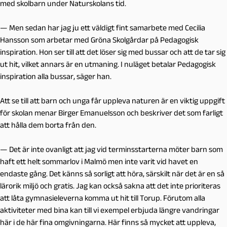
med skolbarn under Naturskolans tid.
— Men sedan har jag ju ett väldigt fint samarbete med Cecilia
Hansson som arbetar med Gröna Skolgårdar på Pedagogisk
inspiration. Hon ser till att det löser sig med bussar och att de tar sig
ut hit, vilket annars är en utmaning. I nuläget betalar Pedagogisk
inspiration alla bussar, säger han.
Att se till att barn och unga får uppleva naturen är en viktig uppgift
för skolan menar Birger Emanuelsson och beskriver det som farligt
att hålla dem borta från den.
— Det är inte ovanligt att jag vid terminsstarterna möter barn som
haft ett helt sommarlov i Malmö men inte varit vid havet en
endaste gång. Det känns så sorligt att höra, särskilt när det är en så
lärorik miljö och gratis. Jag kan också sakna att det inte prioriteras
att låta gymnasieleverna komma ut hit till Torup. Förutom alla
aktiviteter med bina kan till vi exempel erbjuda längre vandringar
här i de här fina omgivningarna. Här finns så mycket att uppleva,