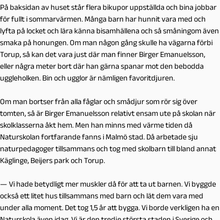
På baksidan av huset står flera bikupor uppställda och bina jobbar
för fullt i sommarvärmen. Många barn har hunnit vara med och
lyfta på locket och lära känna bisamhällena och så småningom även
smaka på honungen. Om man någon gång skulle ha vägarna förbi
Torup, så kan det vara just där man finner Birger Emanuelsson,
eller några meter bort där han gärna spanar mot den bebodda
uggleholken. Bin och ugglor är nämligen favoritdjuren.
Om man bortser från alla fåglar och smådjur som rör sig över
tomten, så är Birger Emanuelsson relativt ensam ute på skolan när
skolklasserna åkt hem. Men han minns med värme tiden då
Naturskolan fortfarande fanns i Malmö stad. Då arbetade sju
naturpedagoger tillsammans och tog med skolbarn till bland annat
Käglinge, Beijers park och Torup.
— Vi hade betydligt mer muskler då för att ta ut barnen. Vi byggde
också ett litet hus tillsammans med barn och lät dem vara med
under alla moment. Det tog 1,5 år att bygga. Vi borde verkligen ha en
Naturskola även idag. Vi är den tredje största staden i Sverige och