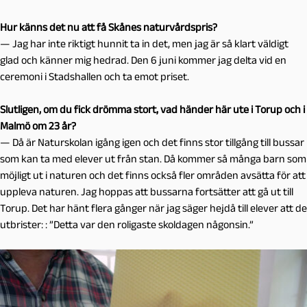
Hur känns det nu att få Skånes naturvårdspris?
— Jag har inte riktigt hunnit ta in det, men jag är så klart väldigt
glad och känner mig hedrad. Den 6 juni kommer jag delta vid en
ceremoni i Stadshallen och ta emot priset.
Slutligen, om du fick drömma stort, vad händer här ute i Torup och i
Malmö om 23 år?
— Då är Naturskolan igång igen och det finns stor tillgång till bussar
som kan ta med elever ut från stan. Då kommer så många barn som
möjligt ut i naturen och det finns också fler områden avsätta för att
uppleva naturen. Jag hoppas att bussarna fortsätter att gå ut till
Torup. Det har hänt flera gånger när jag säger hejdå till elever att de
utbrister: : ”Detta var den roligaste skoldagen någonsin.”