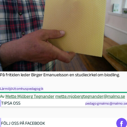
På fritiden leder Birger Emanuelsson en studiecirkel om biodling.
Lärmiljö
Utomhuspedagogik
Av
Mette Mjöberg Tegnander
mette.mjobergtegnander@malmo.se
TIPSA OSS
pedagogmalmo@malmo.se
FÖLJ OSS PÅ FACEBOOK