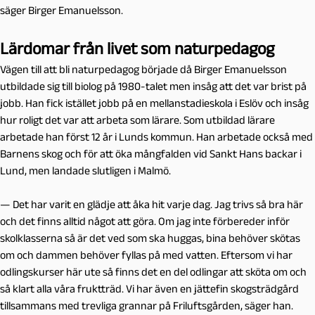
säger Birger Emanuelsson.
Lärdomar från livet som naturpedagog
Vägen till att bli naturpedagog började då Birger Emanuelsson
utbildade sig till biolog på 1980-talet men insåg att det var brist på
jobb. Han fick istället jobb på en mellanstadieskola i Eslöv och insåg
hur roligt det var att arbeta som lärare. Som utbildad lärare
arbetade han först 12 år i Lunds kommun. Han arbetade också med
Barnens skog och för att öka mångfalden vid Sankt Hans backar i
Lund, men landade slutligen i Malmö.
— Det har varit en glädje att åka hit varje dag. Jag trivs så bra här
och det finns alltid något att göra. Om jag inte förbereder inför
skolklasserna så är det ved som ska huggas, bina behöver skötas
om och dammen behöver fyllas på med vatten. Eftersom vi har
odlingskurser här ute så finns det en del odlingar att sköta om och
så klart alla våra fruktträd. Vi har även en jättefin skogsträdgård
tillsammans med trevliga grannar på Friluftsgården, säger han.