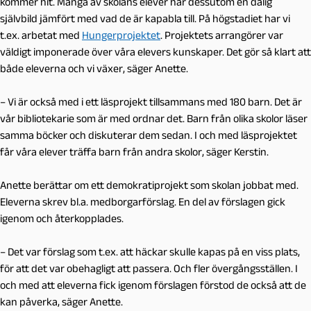
kommer hit. Många av skolans elever har dessutom en dålig
självbild jämfört med vad de är kapabla till. På högstadiet har vi
t.ex. arbetat med
Hungerprojektet
. Projektets arrangörer var
väldigt imponerade över våra elevers kunskaper. Det gör så klart att
både eleverna och vi växer, säger Anette.
– Vi är också med i ett läsprojekt tillsammans med 180 barn. Det är
vår bibliotekarie som är med ordnar det. Barn från olika skolor läser
samma böcker och diskuterar dem sedan. I och med läsprojektet
får våra elever träffa barn från andra skolor, säger Kerstin.
Anette berättar om ett demokratiprojekt som skolan jobbat med.
E
leverna skrev bl.a. medborgarförslag. En del av förslagen gick
igenom och återkopplades.
– Det var förslag som t.ex. att häckar skulle kapas på en viss plats,
för att det var obehagligt att passera. Och fler övergångsställen. I
och med att eleverna fick igenom förslagen förstod de också att de
kan påverka, säger Anette.