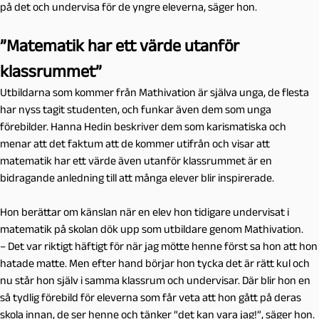
på det och undervisa för de yngre eleverna, säger hon.
”Matematik har ett värde utanför
klassrummet”
Utbildarna som kommer från Mathivation är själva unga, de flesta
har nyss tagit studenten, och funkar även dem som unga
förebilder. Hanna Hedin beskriver dem som karismatiska och
menar att det faktum att de kommer utifrån och visar att
matematik har ett värde även utanför klassrummet är en
bidragande anledning till att många elever blir inspirerade.
Hon berättar om känslan när en elev hon tidigare undervisat i
matematik på skolan dök upp som utbildare genom Mathivation.
– Det var riktigt häftigt för när jag mötte henne först sa hon att hon
hatade matte. Men efter hand börjar hon tycka det är rätt kul och
nu står hon själv i samma klassrum och undervisar. Där blir hon en
så tydlig förebild för eleverna som får veta att hon gått på deras
skola innan, de ser henne och tänker “det kan vara jag!”, säger hon.