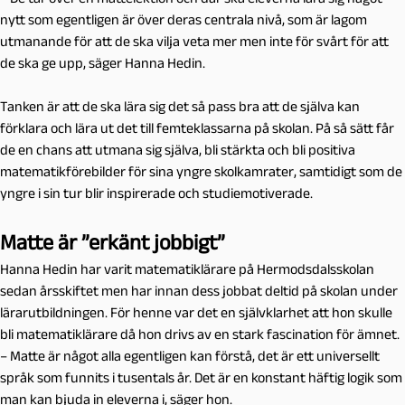
nytt som egentligen är över deras centrala nivå, som är lagom
utmanande för att de ska vilja veta mer men inte för svårt för att
de ska ge upp, säger Hanna Hedin.
Tanken är att de ska lära sig det så pass bra att de själva kan
förklara och lära ut det till femteklassarna på skolan. På så sätt får
de en chans att utmana sig själva, bli stärkta och bli positiva
matematikförebilder för sina yngre skolkamrater, samtidigt som de
yngre i sin tur blir inspirerade och studiemotiverade.
Matte är ”erkänt jobbigt”
Hanna Hedin har varit matematiklärare på Hermodsdalsskolan
sedan årsskiftet men har innan dess jobbat deltid på skolan under
lärarutbildningen. För henne var det en självklarhet att hon skulle
bli matematiklärare då hon drivs av en stark fascination för ämnet.
– Matte är något alla egentligen kan förstå, det är ett universellt
språk som funnits i tusentals år. Det är en konstant häftig logik som
man kan bjuda in eleverna i, säger hon.