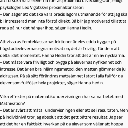
att försöka hålla eleverna i deras proximala utvecklingszon, enligt
psykologen Leo Vigotskys proximalzonsteori.
– Den säger att det ska vara precis lagom utmanande för att jag ska
bli intresserad men inte förstå direkt. Då blir jag motiverad till att ta
reda på hur det hänger ihop, säger Hanna Hedin.
Att vissa av femteklassarnas lektioner är elevledda bygger på
högstadieelevernas egna motivation, det är frivilligt för dem att
delta i det momentet. Hanna Hedin tror att det är en av nycklarna.
– Det måste vara frivilligt och bygga på elevernas nyfikenhet och
intresse. Det är en bra inlärningsmetod, den matten glömmer de ju
aldrig sen. På så sätt förändras matteämnet i stort i alla fall för de
elever som fullföljer hela projektet, säger Hanna Hedin.
Vilka effekter på matematikundervisningen har samarbetet med
Mathivation?
– Det är svårt att mäta i undervisningen eller att se i resultaten. Men
på individnivå tror jag absolut att det gett bättre resultat. Jag ser
att det har en faktiskt inverkan på de elever som väljer att hoppa