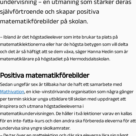
undervisning – en utmaning som stärker deras
självförtroende och skapar positiva
matematikförebilder på skolan.
– Ibland är det högstadieelever som inte brukar ta plats på
matematiklektionerna eller har de högsta betygen som vill delta
och det är så häftigt att se dem växa, säger Hanna Hedin som är
matematiklärare på högstadiet på Hermodsdalsskolan.
Positiva matematikförebilder
Sedan ungefär sex år tillbaka har de haft ett samarbete med
Mathivation
, en icke-vinstdrivande organisation som några gånger
per termin skickar unga utbildare till skolan med uppdraget att
inspirera och utmana högstadieeleverna i
matematikundervisningen. De håller i två lektioner varav en kallas
för en inte-fatta-kurs och den andra ska förbereda eleverna för att
undervisa sina yngre skolkamrater.
– De tar över en mattelektion och där ska eleverna lära sig något