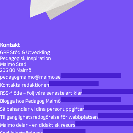
Kontakt
GRF Stöd & Utveckling
Pedagogisk Inspiration
Malmö Stad
205 80 Malmö
pedagogmalmo@malmo.se
Kontakta redaktionen
RSS-flöde – följ våra senaste artiklar
Blogga hos Pedagog Malmö
Så behandlar vi dina personuppgifter
Tillgänglighetsredogörelse för webbplatsen
Malmö delar - en didaktisk resurs