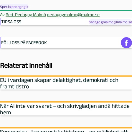
Specialpedagogik
Av
Red. Pedagog Malmö
pedagogmalmo@malmo.se
TIPSA OSS
pedagogmalmo@malmo.se
FÖLJ OSS PÅ FACEBOOK
Relaterat innehåll
EU i vardagen skapar delaktighet, demokrati och
framtidstro
När AI inte var svaret – och skrivglädjen ändå hittade
hem
Sommarlov, läsning och fritidshem – en möjlighet att