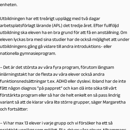
enheten.
Utbildningen har ett treårigt upplägg med två dagar
arbetsplatsförlagt lärande (APL) det tredje året. Efter fullföljd
utbildning ska eleven ha en bra grund för att få en anställning. Om
eleven lyckas bra med sina studier har de också möjlighet att under
utbildningens gång gå vidare till andra introduktions- eller
nationella gymnasieprogram.
– Det är det största av våra fyra program, förutom långsam
inlärningstakt har de flesta av våra elever också andra
funktionsnedsättningar t.ex. ADHD eller dyslexi. Ibland har de inte
fått någon diagnos ”på pappret” och kan då inte söka till vårt
förstärkta program eller så har de helt enkelt en så pass lindrig
variant så att de klarar våra lite större grupper, säger Margaretha
och fortsätter:
– Vi har max 13 elever i varje grupp och vi försöker ha ett så
praktiskt upplägg som möjligt. Bl.a. driver våra elever, tillsammans