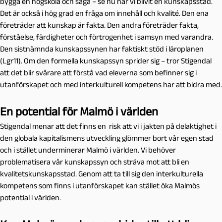
bygga en högskola och säga – se nu har vi blivit en kunskapsstad.
Det är också i hög grad en fråga om innehåll och kvalité. Den ena
företräder att kunskap är fakta. Den andra företräder fakta,
förståelse, färdigheter och förtrogenhet i samsyn med varandra.
Den sistnämnda kunskapssynen har faktiskt stöd i läroplanen
(Lgr11). Om den formella kunskapssyn sprider sig – tror Stigendal
att det blir svårare att förstå vad eleverna som befinner sig i
utanförskapet och med interkulturell kompetens har att bidra med.
En potential för Malmö i världen
Stigendal menar att det finns en risk att vi i jakten på delaktighet i
den globala kapitalismens utveckling glömmer bort vår egen stad
och i stället underminerar Malmö i världen. Vi behöver
problematisera vår kunskapssyn och sträva mot att bli en
kvalitetskunskapsstad. Genom att ta till sig den interkulturella
kompetens som finns i utanförskapet kan stället öka Malmös
potential i världen.