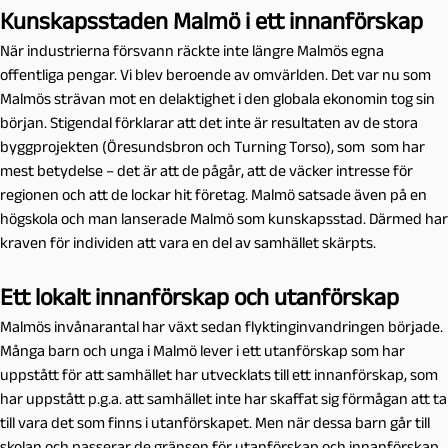
Kunskapsstaden Malmö i ett innanförskap
När industrierna försvann räckte inte längre Malmös egna
offentliga pengar. Vi blev beroende av omvärlden. Det var nu som
Malmös strävan mot en delaktighet i den globala ekonomin tog sin
början. Stigendal förklarar att det inte är resultaten av de stora
byggprojekten (Öresundsbron och Turning Torso), som som har
mest betydelse – det är att de pågår, att de väcker intresse för
regionen och att de lockar hit företag. Malmö satsade även på en
högskola och man lanserade Malmö som kunskapsstad. Därmed har
kraven för individen att vara en del av samhället skärpts.
Ett lokalt innanförskap och utanförskap
Malmös invånarantal har växt sedan flyktinginvandringen började.
Många barn och unga i Malmö lever i ett utanförskap som har
uppstått för att samhället har utvecklats till ett innanförskap, som
har uppstått p.g.a. att samhället inte har skaffat sig förmågan att ta
till vara det som finns i utanförskapet. Men när dessa barn går till
skolan och passerar de gränsen för utanförskap och innanförskap