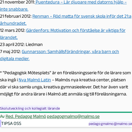
21 november 2011:
Puentedura – Lär djupare med datorns hjälp –
inte snabbare.
21 februari 2012:
Renman – Röd matta för svensk skola inför det 21:a
århundradet.
12 mars 2012:
Gärdenfors: Motivation och förståelse är viktiga för
lärandet.
23 april 2012: Liedman
7 maj 2012:
Gunnarsson: Samhällsförändringar, våra barn och
digitala medier.
* ”Pedagogisk Mötesplats” är en föreläsningsserie för de lärare som
ska ingå i
Nya Malmö Latin
– Malmös nya kreativa center, platsen
där vi ska samla unga, kreativa gymnasieelever. Det har även varit
möjligt för andra lärare i Malmö att anmäla sig till föreläsningarna.
Skolutveckling och kollegialt lärande
Av
Red. Pedagog Malmö
pedagogmalmo@malmo.se
TIPSA OSS
pedagogmalmo@malmo.se