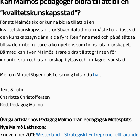
Kan Malmös pedagoger bidra till att bli en
”kvalitetskunskapsstad”?
För att Malmös skolor kunna bidra till att bli en
kvalitetskunskapsstad tror Stigendal att man måste hålla fast vid
den kunskapssyn där alla de fyra F:en finns med och på så sätt ta
till sig den interkulturella kompetens som finns i utanförskapet.
Därmed kan även Malmös lärare bidra till att gränsen för
innanförskap och utanförskap flyttas och blir lägre i vår stad.
Mer om Mikael Stigendals forskning hittar du
här
.
Text & foto
Charlotte Christoffersen
Red. Pedagog Malmö
Övriga artiklar hos Pedagog Malmö från Pedagogisk Mötesplats
Nya Malmö Latinskola:
7 november 2011:
Westerlund – Strategiskt Entreprenöriellt lärande.