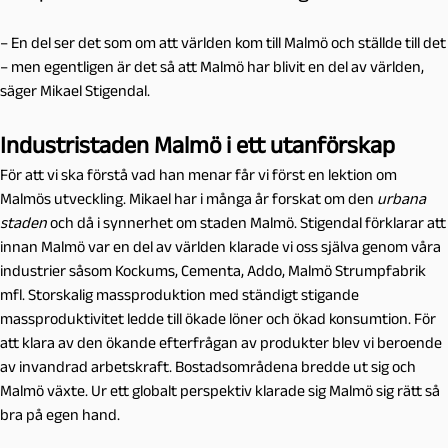
– En del ser det som om att världen kom till Malmö och ställde till det
– men egentligen är det så att Malmö har blivit en del av världen,
säger Mikael Stigendal.
Industristaden Malmö i ett utanförskap
För att vi ska förstå vad han menar får vi först en lektion om
Malmös utveckling. Mikael har i många år forskat om den
urbana
staden
och då i synnerhet om staden Malmö. Stigendal förklarar att
innan Malmö var en del av världen klarade vi oss själva genom våra
industrier såsom Kockums, Cementa, Addo, Malmö Strumpfabrik
mfl. Storskalig massproduktion med ständigt stigande
massproduktivitet ledde till ökade löner och ökad konsumtion. För
att klara av den ökande efterfrågan av produkter blev vi beroende
av invandrad arbetskraft. Bostadsområdena bredde ut sig och
Malmö växte. Ur ett globalt perspektiv klarade sig Malmö sig rätt så
bra på egen hand.