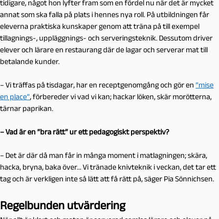
tidigare, något hon lyfter fram som en fördel nu när det är mycket
annat som ska falla på plats i hennes nya roll. På utbildningen får
eleverna praktiska kunskaper genom att träna på till exempel
tillagnings-, uppläggnings- och serveringsteknik. Dessutom driver
elever och lärare en restaurang där de lagar och serverar mat till
betalande kunder.
– Vi träffas på tisdagar, har en receptgenomgång och gör en
“mise
en place”
, förbereder vi vad vi kan; hackar löken, skär morötterna,
tärnar paprikan.
– Vad är en “bra rätt” ur ett pedagogiskt perspektiv?
– Det är där då man får in många moment i matlagningen; skära,
hacka, bryna, baka över… Vi tränade knivteknik i veckan, det tar ett
tag och är verkligen inte så lätt att få rätt på, säger Pia Sönnichsen.
Regelbunden utvärdering