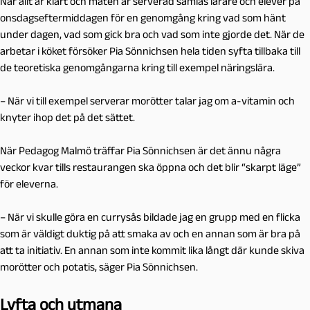
När allt är klart och maten är serverad samlas lärare och elever på
onsdagseftermiddagen för en genomgång kring vad som hänt
under dagen, vad som gick bra och vad som inte gjorde det. När de
arbetar i köket försöker Pia Sönnichsen hela tiden syfta tillbaka till
de teoretiska genomgångarna kring till exempel näringslära.
– När vi till exempel serverar morötter talar jag om a-vitamin och
knyter ihop det på det sättet.
När Pedagog Malmö träffar Pia Sönnichsen är det ännu några
veckor kvar tills restaurangen ska öppna och det blir “skarpt läge”
för eleverna.
– När vi skulle göra en currysås bildade jag en grupp med en flicka
som är väldigt duktig på att smaka av och en annan som är bra på
att ta initiativ. En annan som inte kommit lika långt där kunde skiva
morötter och potatis, säger Pia Sönnichsen.
Lyfta och utmana