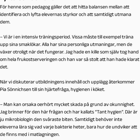
För henne som pedagog gäller det att hitta balansen mellan att
identifiera och lyfta elevernas styrkor och att samtidigt utmana
dem.
– Vi är i en intensiv träningsperiod. Vissa måste till exempel träna
upp sina smaklökar. Alla har sina personliga utmaningar, men de
växer otroligt när det fungerar. Jag hade en kille som själv tog hand
om hela frukostserveringen och han var så stolt att han hade klarat
det.
När vi diskuterar utbildningens innehåll och upplägg återkommer
Pia Sönnichsen till sin hjärtefråga, hygienen i köket.
– Man kan orsaka oerhört mycket skada på grund av okunnighet.
Jag brinner för den här frågan och har kallats “Tant hygien”. Där är
ju mikrobiologin den svåraste biten. Samtidigt behöver inte
eleverna lära sig vad varje bakterie heter, bara hur de undviker att
de finns med i matlagningen.