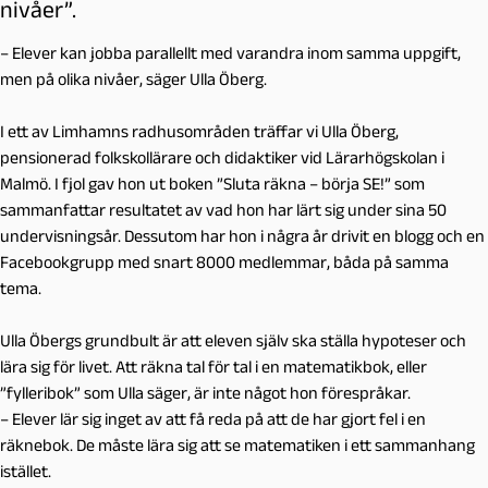
nivåer”.
– Elever kan jobba parallellt med varandra inom samma uppgift,
men på olika nivåer, säger Ulla Öberg.
I ett av Limhamns radhusområden träffar vi Ulla Öberg,
pensionerad folkskollärare och didaktiker vid Lärarhögskolan i
Malmö. I fjol gav hon ut boken ”Sluta räkna – börja SE!” som
sammanfattar resultatet av vad hon har lärt sig under sina 50
undervisningsår. Dessutom har hon i några år drivit en blogg och en
Facebookgrupp med snart 8000 medlemmar, båda på samma
tema.
Ulla Öbergs grundbult är att eleven själv ska ställa hypoteser och
lära sig för livet. Att räkna tal för tal i en matematikbok, eller
”fylleribok” som Ulla säger, är inte något hon förespråkar.
– Elever lär sig inget av att få reda på att de har gjort fel i en
räknebok. De måste lära sig att se matematiken i ett sammanhang
istället.