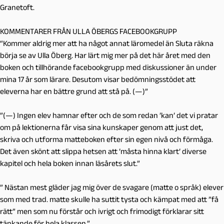
Granetoft.
KOMMENTARER FRÅN ULLA ÖBERGS FACEBOOKGRUPP
“Kommer aldrig mer att ha något annat läromedel än Sluta räkna
börja se av Ulla Öberg. Har lärt mig mer på det här året med den
boken och tillhörande facebookgrupp med diskussioner än under
mina 17 år som lärare. Desutom visar bedömningsstödet att
eleverna har en bättre grund att stå på. (—)”
”(—) Ingen elev hamnar efter och de som redan ’kan’ det vi pratar
om på lektionerna får visa sina kunskaper genom att just det,
skriva och utforma matteboken efter sin egen nivå och förmåga.
Det även skönt att slippa hetsen att ’måsta hinna klart’ diverse
kapitel och hela boken innan läsårets slut.”
” Nästan mest gläder jag mig över de svagare (matte o språk) elever
som med trad. matte skulle ha suttit tysta och kämpat med att ”få
rätt” men som nu förstår och ivrigt och frimodigt förklarar sitt
tänkande för hela klassen.”