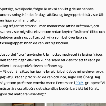
Spetsiga, avslöjande, frågor
är också en viktig del av hennes
undervisning. När det är dags att lära sig begreppet tid så visar Ulla
en figur som har bråttom.
– Jag frågar ”Vad tror du man menar med att ha bråttom?”, och
svaren visar mig vilka elever som redan knyter ”bråttom” till tid och
behöver andra uppgifter, och vilka som behöver lära sig
tidsbegreppet innan de kan lära sig klockan.
Just ordet ”tror” använder Ulla mycket medvetet i alla sina frågor,
dels för att ingen elev ska kunna svara fel, dels för att ta reda på
vilken kunskapsnivå eleven befinner sig.
– På det här sättet har jag heller aldrig behövt ge mina elever prov,
jag vet ju redan precis vad de kan och inte, säger Ulla Öberg. Jag
säger som professor emerita Astrid Pettersson i
PRIM
-gruppen
: ”Vi
måste lära oss att göra det väsentliga bedömbart istället för att
göra det mätbara väsentligt.”