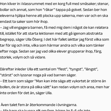
Hon kliver in i klassrummet med en korg full med småsaker; stenar,
bollar och annat, som hon ”råkar” tappa på golvet. Sedan ber hon
eleverna hjälpa henne att plocka upp sakerna, men var och en ska
endast ta saker som hör ihop.
– Jag vill engagera barnen, få med mig dem i något de kan relatera
till, istället för att starta lektionen med att gå igenom abstrakta
begrepp, säger Ulla Öberg. I det här fallet iakttar jag först vilka som
tar för sig och inte, vilka som härmar andra och vilka som tänker
efter noga. Sedan ser jag vad olika elever grupperar ihop, färg,
storlek, volym och så vidare.
Därefter inleder Ulla ett samtal om ”flest”, ”tyngst”, ”längst”,
”störst” och lyssnar noga på vad barnen säger.
– Ett barn som säger ”Man kan inte säga att vykortet är större än
bollen, de är stora på olika sätt” kan redan volym och area, men har
inte orden för det än, säger Ulla.
Även talet fem är återkommande i övningarna.
– Alla barn ska
kunna allt om fem
, högre än 5-6 går inte