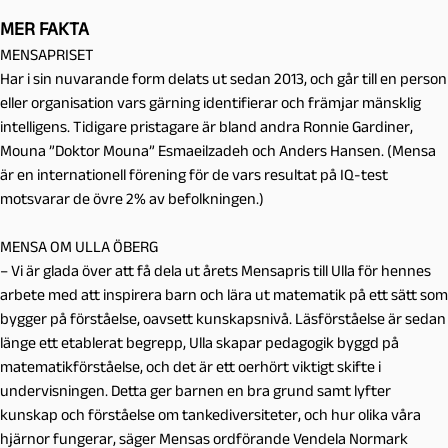
MER FAKTA
MENSAPRISET
Har i sin nuvarande form delats ut sedan 2013, och går till en person
eller organisation vars gärning identifierar och främjar mänsklig
intelligens. Tidigare pristagare är bland andra Ronnie Gardiner,
Mouna ”Doktor Mouna” Esmaeilzadeh och Anders Hansen. (Mensa
är en internationell förening för de vars resultat på IQ-test
motsvarar de övre 2% av befolkningen.)
MENSA OM ULLA ÖBERG
–
Vi är glada över att få dela ut årets Mensapris till Ulla för hennes
arbete med att inspirera barn och lära ut matematik på ett sätt som
bygger på förståelse, oavsett kunskapsnivå
. Läsförståelse är sedan
länge ett etablerat begrepp, Ulla skapar pedagogik byggd på
matematikförståelse, och det är ett oerhört viktigt skifte i
undervisningen. Detta ger barnen en bra grund samt lyfter
kunskap och förståelse om tankediversiteter, och hur olika våra
hjärnor fungerar, säger Mensas ordförande Vendela Normark