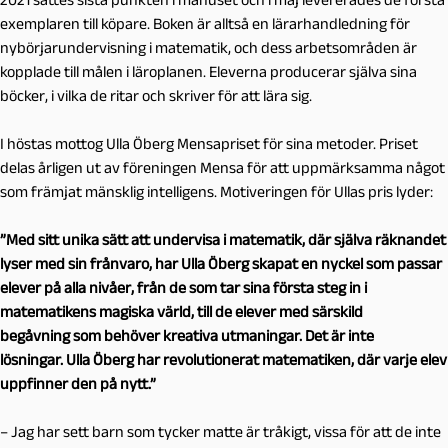
exemplaren till köpare. Boken är alltså en lärarhandledning för
nybörjarundervisning i matematik, och dess
arbetsområden är
kopplade till målen i läroplanen. Eleverna producerar själva sina
böcker, i vilka de ritar och skriver för att lära sig.
I höstas mottog Ulla Öberg
Mensapriset
för sina metoder. Priset
delas årligen ut av föreningen Mensa för att uppmärksamma något
som främjat mänsklig intelligens. Motiveringen för Ullas pris lyder:
”Med sitt unika sätt att undervisa i matematik, där själva räknandet
lyser med sin frånvaro, har Ulla Öberg skapat en nyckel som passar
elever på alla nivåer, från de som tar sina första steg in i
matematikens magiska värld, till de elever med särskild
begåvning som behöver kreativa utmaningar. Det är inte
lösningar. Ulla Öberg har revolutionerat matematiken, där varje elev
uppfinner den på nytt.”
– Jag har sett barn som tycker matte är tråkigt, vissa för att de inte