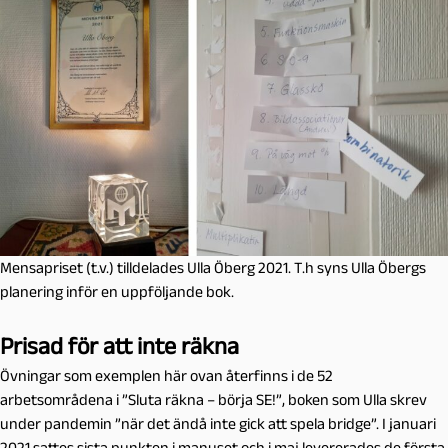
Mensapriset (t.v.) tilldelades Ulla Öberg 2021. T.h syns Ulla Öbergs
planering inför en uppföljande bok.
Prisad för att inte räkna
Övningar som exemplen här ovan återfinns i de 52
arbetsområdena i ”Sluta räkna – börja SE!”, boken som Ulla skrev
under pandemin ”när det ändå inte gick att spela bridge”. I januari
2021 sattes sista punkten i manuset och i maj levererades de första