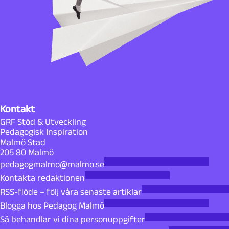
Kontakt
GRF Stöd & Utveckling
Pedagogisk Inspiration
Malmö Stad
205 80 Malmö
pedagogmalmo@malmo.se
Kontakta redaktionen
RSS-flöde – följ våra senaste artiklar
Blogga hos Pedagog Malmö
Så behandlar vi dina personuppgifter