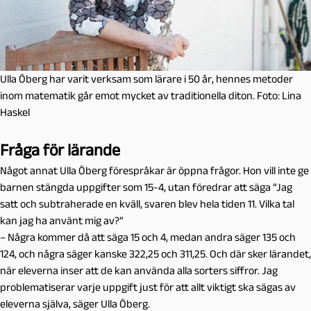
Ulla Öberg har varit verksam som lärare i 50 år, hennes metoder
inom matematik går emot mycket av traditionella diton. Foto: Lina
Haskel
Fråga för lärande
Något annat Ulla Öberg förespråkar är
öppna frågor
. Hon vill inte ge
barnen stängda uppgifter som 15-4, utan föredrar att säga ”Jag
satt och subtraherade en kväll, svaren blev hela tiden 11. Vilka tal
kan jag ha använt mig av?”
– Några kommer då att säga 15 och 4, medan andra säger 135 och
124, och några säger kanske 322,25 och 311,25.
Och där sker lärandet,
när eleverna inser att de kan använda alla sorters siffror. Jag
problematiserar varje uppgift just för att allt viktigt ska sägas av
eleverna själva, säger Ulla Öberg.