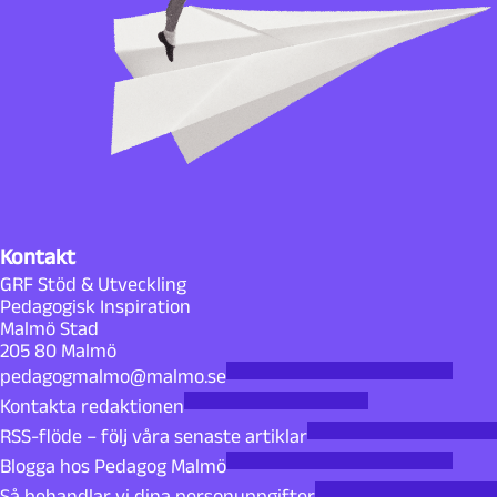
Kontakt
GRF Stöd & Utveckling
Pedagogisk Inspiration
Malmö Stad
205 80 Malmö
pedagogmalmo@malmo.se
Kontakta redaktionen
RSS-flöde – följ våra senaste artiklar
Blogga hos Pedagog Malmö
Så behandlar vi dina personuppgifter