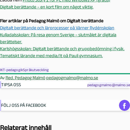
Digitalt berättande – en kort film om något viktig.
Fler artiklar på Pedagog Malmö om Digitalt berättande
Digitalt berättande och lärprocesser på Värner Rydénskolan
Kulladalsskolan: På resa genom Sverige – slutmålet är digitala
berättelser.
Karlshögsskolan: Digitalt berättande och gruppbedömning i fysik.
Tematiskt lärande med media/It på Pauli gymnasium.
IKT-pedagogik
Språkutveckling
Av
Red. Pedagog Malmö
pedagogmalmo@malmo.se
TIPSA OSS
pedagogmalmo@malmo.se
FÖLJ OSS PÅ FACEBOOK
Relaterat innehåll