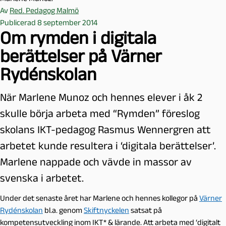
Av
Red. Pedagog Malmö
Publicerad 8 september 2014
Om rymden i digitala
berättelser på Värner
Rydénskolan
När Marlene Munoz och hennes elever i åk 2
skulle börja arbeta med “Rymden” föreslog
skolans IKT-pedagog Rasmus Wennergren att
arbetet kunde resultera i ‘digitala berättelser’.
Marlene nappade och vävde in massor av
svenska i arbetet.
Under det senaste året har Marlene och hennes kollegor på
Värner
Rydénskolan
bl.a. genom
Skiftnyckelen
satsat på
kompetensutveckling inom IKT* & lärande. Att arbeta med ‘digitalt