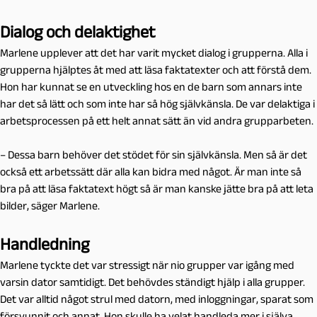
Dialog och delaktighet
Marlene upplever att det har varit mycket dialog i grupperna. Alla i
grupperna hjälptes åt med att läsa faktatexter och att förstå dem.
Hon har kunnat se en utveckling hos en de barn som annars inte
har det så lätt och som inte har så hög självkänsla. De var delaktiga i
arbetsprocessen på ett helt annat sätt än vid andra grupparbeten.
– Dessa barn behöver det stödet för sin självkänsla. Men så är det
också ett arbetssätt där alla kan bidra med något. Är man inte så
bra på att läsa faktatext högt så är man kanske jätte bra på att leta
bilder, säger Marlene.
Handledning
Marlene tyckte det var stressigt när nio grupper var igång med
varsin dator samtidigt. Det behövdes ständigt hjälp i alla grupper.
Det var alltid något strul med datorn, med inloggningar, sparat som
försvunnit och annat. Hon skulle ha velat handleda mer i själva