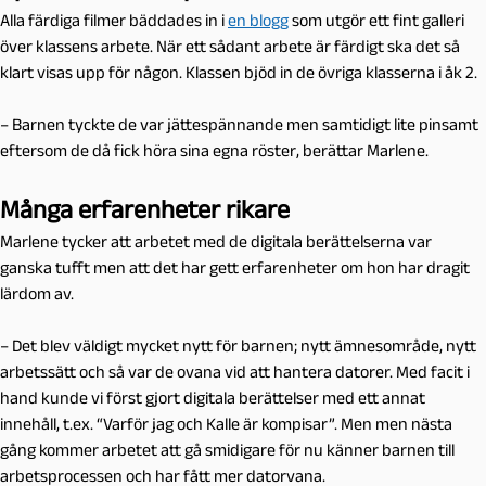
Alla färdiga filmer bäddades in i
en blogg
som utgör ett fint galleri
över klassens arbete. När ett sådant arbete är färdigt ska det så
klart visas upp för någon. Klassen bjöd in de övriga klasserna i åk 2.
– Barnen tyckte de var jättespännande men samtidigt lite pinsamt
eftersom de då fick höra sina egna röster, berättar Marlene.
Många erfarenheter rikare
Marlene tycker att arbetet med de digitala berättelserna var
ganska tufft men att det har gett erfarenheter om hon har dragit
lärdom av.
– Det blev väldigt mycket nytt för barnen; nytt ämnesområde, nytt
arbetssätt och så var de ovana vid att hantera datorer. Med facit i
hand kunde vi först gjort digitala berättelser med ett annat
innehåll, t.ex. “Varför jag och Kalle är kompisar”. Men men nästa
gång kommer arbetet att gå smidigare för nu känner barnen till
arbetsprocessen och har fått mer datorvana.