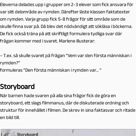
Eleverna delades upp i grupper om 2-3 elever som fick ansvara för
var sitt delområde av rymden. Därefter läste klassen faktatexter
om rymden. Varje grupp fick 5-8 frågor för sitt område som de
skulle finna svar på. Då blev det nödvändigt att sökläsa i böckerna.
De fick också träna på att skriftligt formulera tydliga svar där
frågan kommer med i svaret. Marlene illusterar:
– T.ex. så skulle svaret på frågan “Vem var den första människan i
rymden?”
formuleras “Den första människan i rymden var… “
Storyboard
När barnen hade svaren på alla sina frågor fick de göra en
storyboard, ett slags filmmanus, där de diskuterade ordning och
struktur för innehållet i filmen. De skrev in sina faktasvar och ritade
en bild till.