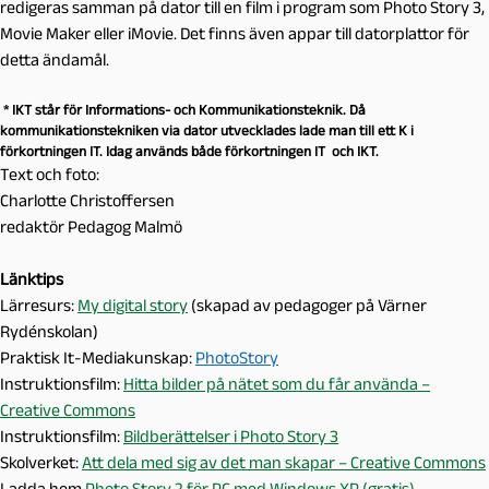
redigeras samman på dator till en film i program som Photo Story 3,
Movie Maker eller iMovie. Det finns även appar till datorplattor för
detta ändamål.
* IKT står för Informations- och Kommunikationsteknik. Då
kommunikationstekniken via dator utvecklades lade man till ett K i
förkortningen IT. Idag används både förkortningen IT och IKT.
Text och foto:
Charlotte Christoffersen
redaktör Pedagog Malmö
Länktips
Lärresurs:
My digital story
(skapad av pedagoger på Värner
Rydénskolan)
Praktisk It-Mediakunskap:
PhotoStory
Instruktionsfilm:
Hitta bilder på nätet som du får använda –
Creative Commons
Instruktionsfilm:
Bildberättelser i Photo Story 3
Skolverket:
Att dela med sig av det man skapar – Creative Commons
Ladda hem
Photo Story 2 för PC med Windows XP (gratis)