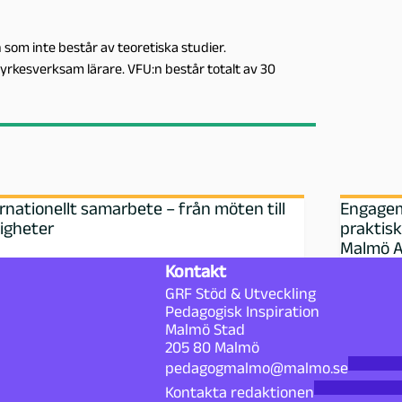
 som inte består av teoretiska studier.
rkesverksam lärare. VFU:n består totalt av 30
rnationellt samarbete – från möten till
Engagem
igheter
praktisk
Malmö A
Kontakt
GRF Stöd & Utveckling
Pedagogisk Inspiration
Malmö Stad
205 80 Malmö
pedagogmalmo@malmo.se
Kontakta redaktionen