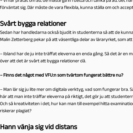
– Vi har pratat om att de måste gå in i detta och tänka på att det här
förväntat sig. Där måste de vara flexibla, kunna ställa om och accept
Svårt bygga relationer
Sedan har handledarna också bjudit in studenterna så att de kunna
Malin Zetterberg pekar på att väsentliga delar av läraryrket, som att by
– Ibland har de ju inte träffat eleverna en enda gång. Så det är en 
över att det är svårt att bygga relationer då.
– Finns det något med VFU:n som tvärtom fungerat bättre nu?
– Man lär sig ju lite mer om digitala verktyg, vad som fungerar bra.
här att man inte träffar eleverna på riktigt, det gör ju att studenterna
Och så kreativiteten i det; hur kan man till exempel hitta examina
riskerar plagiat?
Hann vänja sig vid distans