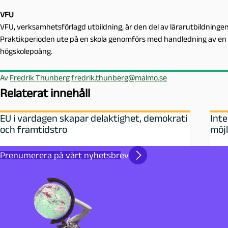
VFU
VFU, verksamhetsförlagd utbildning, är den del av lärarutbildningen
Praktikperioden ute på en skola genomförs med handledning av en y
högskolepoäng.
Av
Fredrik Thunberg
fredrik.thunberg@malmo.se
Relaterat innehåll
EU i vardagen skapar delaktighet, demokrati
Inte
och framtidstro
möjl
Prenumerera på vårt nyhetsbrev