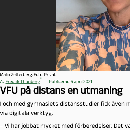
l
m
ö
Malin Zetterberg. Foto: Privat
Av
Fredrik Thunberg
Publicerad 6 april 2021
VFU på distans en utmaning
I och med gymnasiets distansstudier fick även 
via digitala verktyg.
– Vi har jobbat mycket med förberedelser. Det va