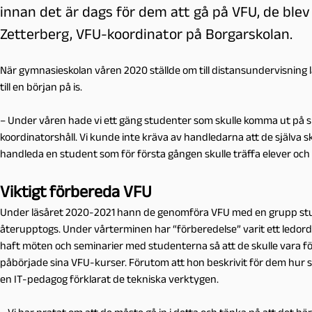
innan det är dags för dem att gå på VFU, de blev
Zetterberg, VFU-koordinator på Borgarskolan.
När gymnasieskolan våren 2020 ställde om till distansundervisning
till en början på is.
– Under våren hade vi ett gäng studenter som skulle komma ut på si
koordinatorshåll. Vi kunde inte kräva av handledarna att de själva sk
handleda en student som för första gången skulle träffa elever och h
Viktigt förbereda VFU
Under läsåret 2020-2021 hann de genomföra VFU med en grupp st
återupptogs. Under vårterminen har “förberedelse” varit ett ledord 
haft möten och seminarier med studenterna så att de skulle vara f
påbörjade sina VFU-kurser. Förutom att hon beskrivit för dem hur s
en IT-pedagog förklarat de tekniska verktygen.