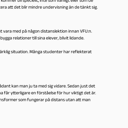
 kommer bli speciellt, inte som vanligt eller som de
era att det blir mindre undervisning än de tänkt sig.
t vara med på någon distanslektion innan VFU:n.
gga relationer till sina elever, blivit lidande.
märklig situation. Många studenter har reflekterat
 Sådant kan man ju ta med sig vidare. Sedan just det
 får ytterligare en förståelse för hur viktigt det är.
tionsformer som fungerar på distans utan att man