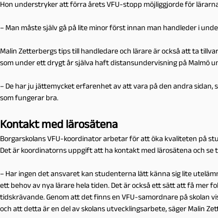
Hon understryker att förra årets VFU-stopp möjliggjorde för lärarna
– Man måste själv gå på lite minor först innan man handleder i under
Malin Zetterbergs tips till handledare och lärare är också att ta til
som under ett drygt år själva haft distansundervisning på Malmö un
– De har ju jättemycket erfarenhet av att vara på den andra sidan, s
som fungerar bra.
Kontakt med lärosätena
Borgarskolans VFU-koordinator arbetar för att öka kvaliteten på 
Det är koordinatorns uppgift att ha kontakt med lärosätena och se t
– Har ingen det ansvaret kan studenterna lätt känna sig lite utelämn
ett behov av nya lärare hela tiden. Det är också ett sätt att få mer 
tidskrävande. Genom att det finns en VFU-samordnare på skolan vi
och att detta är en del av skolans utvecklingsarbete, säger Malin Zet