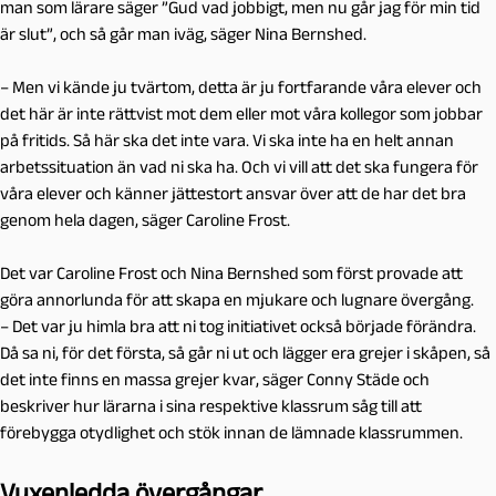
man som lärare säger ”Gud vad jobbigt, men nu går jag för min tid
är slut”, och så går man iväg, säger Nina Bernshed.
– Men vi kände ju tvärtom, detta är ju fortfarande våra elever och
det här är inte rättvist mot dem eller mot våra kollegor som jobbar
på fritids. Så här ska det inte vara. Vi ska inte ha en helt annan
arbetssituation än vad ni ska ha. Och vi vill att det ska fungera för
våra elever och känner jättestort ansvar över att de har det bra
genom hela dagen, säger Caroline Frost.
Det var Caroline Frost och Nina Bernshed som först provade att
göra annorlunda för att skapa en mjukare och lugnare övergång.
– Det var ju himla bra att ni tog initiativet också började förändra.
Då sa ni, för det första, så går ni ut och lägger era grejer i skåpen, så
det inte finns en massa grejer kvar, säger Conny Städe och
beskriver hur lärarna i sina respektive klassrum såg till att
förebygga otydlighet och stök innan de lämnade klassrummen.
Vuxenledda övergångar