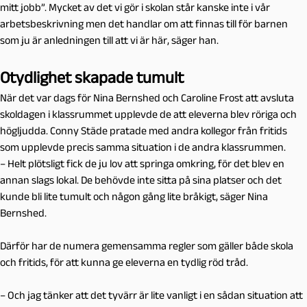
mitt jobb”. Mycket av det vi gör i skolan står kanske inte i vår
arbetsbeskrivning men det handlar om att finnas till för barnen
som ju är anledningen till att vi är här, säger han.
Otydlighet skapade tumult
När det var dags för Nina Bernshed och Caroline Frost att avsluta
skoldagen i klassrummet upplevde de att eleverna blev röriga och
högljudda. Conny Städe pratade med andra kollegor från fritids
som upplevde precis samma situation i de andra klassrummen.
– Helt plötsligt fick de ju lov att springa omkring, för det blev en
annan slags lokal. De behövde inte sitta på sina platser och det
kunde bli lite tumult och någon gång lite bråkigt, säger Nina
Bernshed.
Därför har de numera gemensamma regler som gäller både skola
och fritids, för att kunna ge eleverna en tydlig röd tråd.
– Och jag tänker att det tyvärr är lite vanligt i en sådan situation att