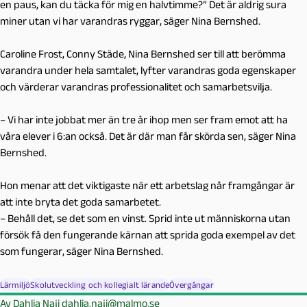
en paus, kan du täcka för mig en halvtimme?” Det är aldrig sura
miner utan vi har varandras ryggar, säger Nina Bernshed.
Caroline Frost, Conny Städe, Nina Bernshed ser till att berömma
varandra under hela samtalet, lyfter varandras goda egenskaper
och värderar varandras professionalitet och samarbetsvilja.
– Vi har inte jobbat mer än tre år ihop men ser fram emot att ha
våra elever i 6:an också. Det är där man får skörda sen, säger Nina
Bernshed.
Hon menar att det viktigaste när ett arbetslag når framgångar är
att inte bryta det goda samarbetet.
– Behåll det, se det som en vinst. Sprid inte ut människorna utan
försök få den fungerande kärnan att sprida goda exempel av det
som fungerar, säger Nina Bernshed.
Lärmiljö
Skolutveckling och kollegialt lärande
Övergångar
Av
Dahlia Naji
dahlia.naji@malmo.se