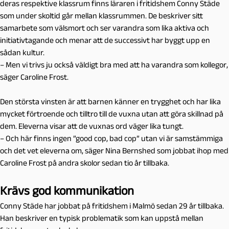
deras respektive klassrum finns läraren i fritidshem Conny Städe
som under skoltid går mellan klassrummen. De beskriver sitt
samarbete som välsmort och ser varandra som lika aktiva och
initiativtagande och menar att de successivt har byggt upp en
sådan kultur.
– Men vi trivs ju också väldigt bra med att ha varandra som kollegor,
säger Caroline Frost.
Den största vinsten är att barnen känner en trygghet och har lika
mycket förtroende och tilltro till de vuxna utan att göra skillnad på
dem. Eleverna visar att de vuxnas ord väger lika tungt.
– Och här finns ingen ”good cop, bad cop” utan vi är samstämmiga
och det vet eleverna om, säger Nina Bernshed som jobbat ihop med
Caroline Frost på andra skolor sedan tio år tillbaka.
Krävs god kommunikation
Conny Städe har jobbat på fritidshem i Malmö sedan 29 år tillbaka.
Han beskriver en typisk problematik som kan uppstå mellan