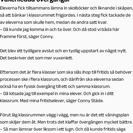
Eleverna fick tillsammans lämna in skolböcker och liknande i skåpen,
så att bänkar i klassrummet frigjordes. I nästa steg fick tackade de
av eleverna som skulle hem, medan de andra satt kvar.
– Då kunde jag komma in och ta över. Och då stod vi båda här
framme först, säger Conny.
Det blev ett tydligare avslut och en tydlig uppstart av något nytt.
Det beskriver det som mer vuxenlett.
Eftersom det är flera klasser som ska slås ihop till fritids så behöver
processen ske i flera klassrum, och därifrån ska eleverna sedan
också ha en fysisk övergång till ett och samma klassrum.
– Då lotsade jag till exempel in mina elever. Och gick in i ditt
klassrum. Med mina fritidselever, säger Conny Städe.
Förut låg klassrummen vägg i vägg, men nu är det ett våningsplan
som skiljer dem åt. Men trots det klaffar övergången mycket bättre.
– Så man lämnar över liksom i ett lugn. Och då kunde fritids säga