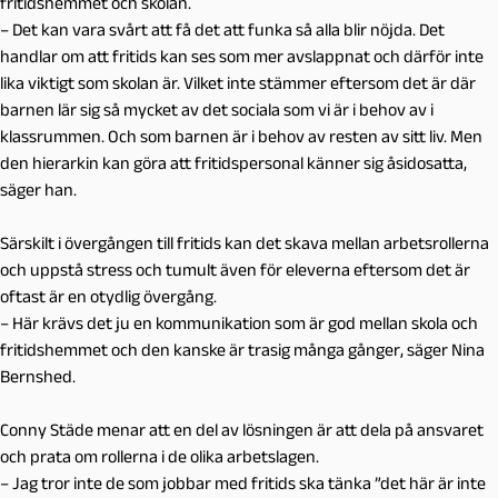
fritidshemmet och skolan.
– Det kan vara svårt att få det att funka så alla blir nöjda. Det
handlar om att fritids kan ses som mer avslappnat och därför inte
lika viktigt som skolan är. Vilket inte stämmer eftersom det är där
barnen lär sig så mycket av det sociala som vi är i behov av i
klassrummen. Och som barnen är i behov av resten av sitt liv. Men
den hierarkin kan göra att fritidspersonal känner sig åsidosatta,
säger han.
Särskilt i övergången till fritids kan det skava mellan arbetsrollerna
och uppstå stress och tumult även för eleverna eftersom det är
oftast är en otydlig övergång.
– Här krävs det ju en kommunikation som är god mellan skola och
fritidshemmet och den kanske är trasig många gånger, säger Nina
Bernshed.
Conny Städe menar att en del av lösningen är att dela på ansvaret
och prata om rollerna i de olika arbetslagen.
– Jag tror inte de som jobbar med fritids ska tänka ”det här är inte