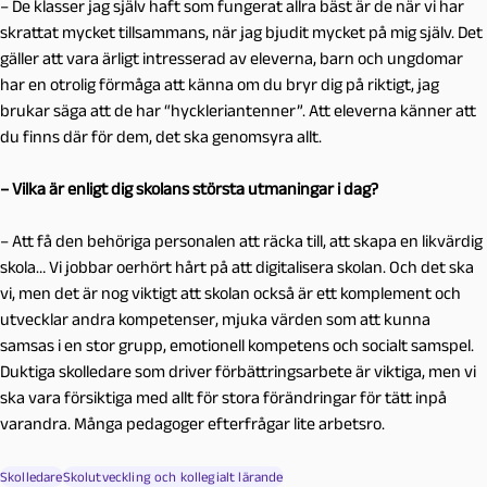
– De klasser jag själv haft som fungerat allra bäst är de när vi har
skrattat mycket tillsammans, när jag bjudit mycket på mig själv. Det
gäller att vara ärligt intresserad av eleverna, barn och ungdomar
har en otrolig förmåga att känna om du bryr dig på riktigt, jag
brukar säga att de har “hyckleriantenner”. Att eleverna känner att
du finns där för dem, det ska genomsyra allt.
– Vilka är enligt dig skolans största utmaningar i dag?
– Att få den behöriga personalen att räcka till, att skapa en likvärdig
skola… Vi jobbar oerhört hårt på att digitalisera skolan. Och det ska
vi, men det är nog viktigt att skolan också är ett komplement och
utvecklar andra kompetenser, mjuka värden som att kunna
samsas i en stor grupp, emotionell kompetens och socialt samspel.
Duktiga skolledare som driver förbättringsarbete är viktiga, men vi
ska vara försiktiga med allt för stora förändringar för tätt inpå
varandra. Många pedagoger efterfrågar lite arbetsro.
Skolledare
Skolutveckling och kollegialt lärande