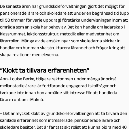
De senaste åren har grundskoleförvaltningen gjort det möjligt för
pensionerade lärare och skolledare att under en begränsad tid (upp
till 50 timmar för varje uppdrag) förstärka undervisningen inom ett
område som en skola har behov av. Det kan handla om ledarskap i
klassrummet, lektionsstruktur, metodik eller medvetenhet om
lärarrollen. Många av de ansökningar som skolledarna skickar in
handlar om hur man ska strukturera lärandet och frågor kring att
skapa relationer med eleverna.
”Klokt ta tillvara erfarenheten”
Ann-Louise Becke, tidigare rektor men under många år också
mellanstadielärare, är fortfarande engagerad i skolfrågor och
tvekade inte innan hon anmälde sitt intresse för att handleda
lärare runt om i Malmö.
– Det är mycket klokt av grundskoleförvaltningen att ta tillvara den
samlade erfarenhet som intresserade, pensionerade lärare och
skolledare besitter. Det är fantastiskt roligt att kunna bidra med 40