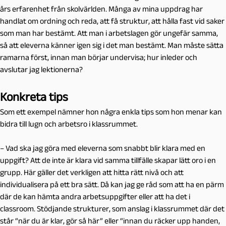
års erfarenhet från skolvärlden. Många av mina uppdrag har
handlat om ordning och reda, att få struktur, att hålla fast vid saker
som man har bestämt. Att man i arbetslagen gör ungefär samma,
så att eleverna känner igen sig i det man bestämt. Man måste sätta
ramarna först, innan man börjar undervisa; hur inleder och
avslutar jag lektionerna?
Konkreta tips
Som ett exempel nämner hon några enkla tips som hon menar kan
bidra till lugn och arbetsro i klassrummet.
– Vad ska jag göra med eleverna som snabbt blir klara med en
uppgift? Att de inte är klara vid samma tillfälle skapar lätt oro i en
grupp. Här gäller det verkligen att hitta rätt nivå och att
individualisera på ett bra sätt. Då kan jag ge råd som att ha en pärm
där de kan hämta andra arbetsuppgifter eller att ha det i
classroom. Stödjande strukturer, som anslag i klassrummet där det
står “när du är klar, gör så här” eller “innan du räcker upp handen,