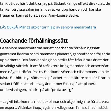
tänk på det här”, det tror jag på. Sådant kan ge effekt direkt, att de
tänker på vissa saker innan de räcker upp handen och kanske
frågar en kamrat först, säger Ann-Louise Becke.
LÄS OCKSÅ: Många skolor tar hjälp av seniora medarbetare
Coachande förhållningssätt
De seniora medarbetarna har ett coachande förhållningssätt
gentemot lärarna och tillsammans planerar, genomför och följer de
upp arbetet. Den återkoppling hon hittills fått från lärare är att det
är väldigt värdefullt att få reflektera kring metoder och arbetssätt
med någon utifrån. Positiv feedback lyfter och tillsammans kan de i
bästa fall hitta nya sätt att se på arbetet som lärare och när läraren
sedan träffar sitt arbetslag är det mer fokus på att planera
undervisningen, mindre på att “prata av sig”.
– Jag vill inte komma med pekpinnar och utger mig inte för att vara
en expert. Vi tänker ihop, jag är en kollega som finns där som stöd.