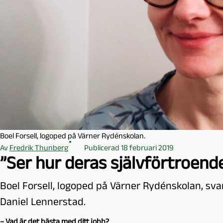
l
m
ö
Boel Forsell, logoped på Värner Rydénskolan.
Av
Fredrik Thunberg
Publicerad 18 februari 2019
”Ser hur deras självförtroend
Boel Forsell, logoped på Värner Rydénskolan, sva
Daniel Lennerstad.
– Vad är det bästa med ditt jobb?