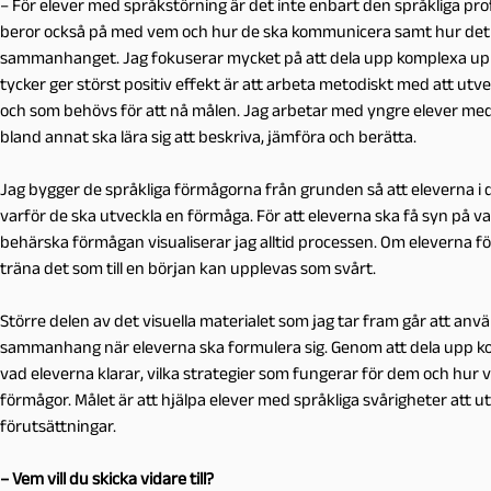
– För elever med språkstörning är det inte enbart den språkliga pro
beror också på med vem och hur de ska kommunicera samt hur det sp
sammanhanget. Jag fokuserar mycket på att dela upp komplexa upp
tycker ger störst positiv effekt är att arbeta metodiskt med att u
och som behövs för att nå målen. Jag arbetar med yngre elever med 
bland annat ska lära sig att beskriva, jämföra och berätta.
Jag bygger de språkliga förmågorna från grunden så att eleverna i d
varför de ska utveckla en förmåga. För att eleverna ska få syn på v
behärska förmågan visualiserar jag alltid processen. Om eleverna för
träna det som till en början kan upplevas som svårt.
Större delen av det visuella materialet som jag tar fram går att anvä
sammanhang när eleverna ska formulera sig. Genom att dela upp ko
vad eleverna klarar, vilka strategier som fungerar för dem och hur vi
förmågor. Målet är att hjälpa elever med språkliga svårigheter att utv
förutsättningar.
– Vem vill du skicka vidare till?