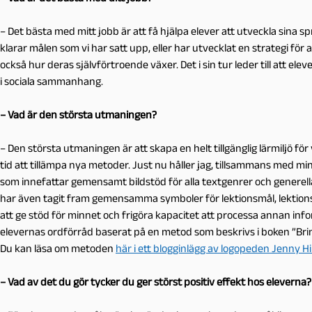
– Det bästa med mitt jobb är att få hjälpa elever att utveckla sina
klarar målen som vi har satt upp, eller har utvecklat en strategi för 
också hur deras självförtroende växer. Det i sin tur leder till att e
i sociala sammanhang.
– Vad är den största utmaningen?
– Den största utmaningen är att skapa en helt tillgänglig lärmiljö fö
tid att tillämpa nya metoder. Just nu håller jag, tillsammans med mi
som innefattar gemensamt bildstöd för alla textgenrer och generella
har även tagit fram gemensamma symboler för lektionsmål, lektion
att ge stöd för minnet och frigöra kapacitet att processa annan inf
elevernas ordförråd baserat på en metod som beskrivs i boken ”Brin
Du kan läsa om metoden
här i ett blogginlägg av logopeden Jenny H
– Vad av det du gör tycker du ger störst positiv effekt hos eleverna?