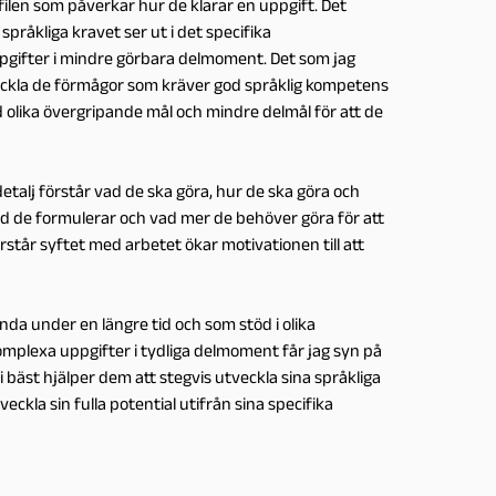
filen som påverkar hur de klarar en uppgift. Det
råkliga kravet ser ut i det specifika
gifter i mindre görbara delmoment. Det som jag
tveckla de förmågor som kräver god språklig kompetens
olika övergripande mål och mindre delmål för att de
etalj förstår vad de ska göra, hur de ska göra och
ad de formulerar och vad mer de behöver göra för att
står syftet med arbetet ökar motivationen till att
nda under en längre tid och som stöd i olika
mplexa uppgifter i tydliga delmoment får jag syn på
 bäst hjälper dem att stegvis utveckla sina språkliga
eckla sin fulla potential utifrån sina specifika