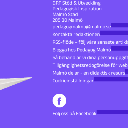
GRF Stöd & Utveckling
Pedagogisk Inspiration
Malmö Stad
205 80 Malmö
pedagogmalmo@malmo.se
Kontakta redaktionen
RSS-flöde – följ våra senaste artikl
Blogga hos Pedagog Malmö
Så behandlar vi dina personuppgif
Tillgänglighetsredogörelse för we
Malmö delar - en didaktisk resurs
Cookieinställningar
Följ oss på Facebook