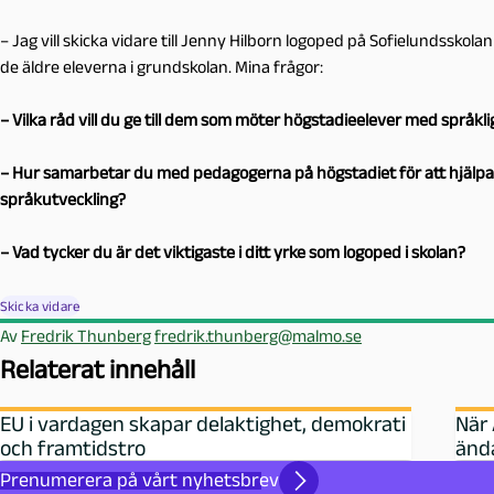
– Jag vill skicka vidare till Jenny Hilborn logoped på Sofielundsskola
de äldre eleverna i grundskolan. Mina frågor:
– Vilka råd vill du ge till dem som möter högstadieelever med språkl
– Hur samarbetar du med pedagogerna på högstadiet för att hjälpa 
språkutveckling?
– Vad tycker du är det viktigaste i ditt yrke som logoped i skolan?
Skicka vidare
Av
Fredrik Thunberg
fredrik.thunberg@malmo.se
Relaterat innehåll
EU i vardagen skapar delaktighet, demokrati
När 
och framtidstro
änd
Prenumerera på vårt nyhetsbrev