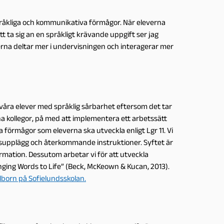
 språkliga och kommunikativa förmågor. När eleverna
att ta sig an en språkligt krävande uppgift ser jag
leverna deltar mer i undervisningen och interagerar mer
r våra elever med språklig sårbarhet eftersom det tar
na kollegor, på med att implementera ett arbetssätt
 förmågor som eleverna ska utveckla enligt Lgr 11. Vi
supplägg och återkommande instruktioner. Syftet är
ormation. Dessutom arbetar vi för att utveckla
ging Words to Life” (Beck, McKeown & Kucan, 2013).
ilborn på Sofielundsskolan.