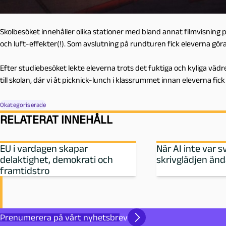
Skolbesöket innehåller olika stationer med bland annat filmvisning 
och luft-effekter(!). Som avslutning på rundturen fick eleverna gö
Efter studiebesöket lekte eleverna trots det fuktiga och kyliga vädre
till skolan, där vi åt picknick-lunch i klassrummet innan eleverna fic
Okategoriserade
RELATERAT INNEHÅLL
EU i vardagen skapar
När AI inte var s
delaktighet, demokrati och
skrivglädjen än
framtidstro
Prenumerera på vårt nyhetsbrev