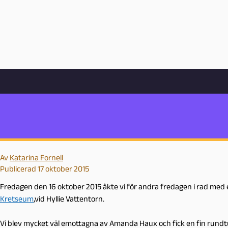
Hem
Bloggarkiv
Undervisning
Apelgårdsskolans sjuor på studiebesö
Apelgårdsskolans sjuor på
Pedagog
Kretseum
Malmö
P
e
d
Av
Katarina Fornell
a
Publicerad 17 oktober 2015
g
o
Fredagen den 16 oktober 2015 åkte vi för andra fredagen i rad med en
g
Kretseum
,vid Hyllie Vattentorn.
M
a
Vi blev mycket väl emottagna av Amanda Haux och fick en fin rundtu