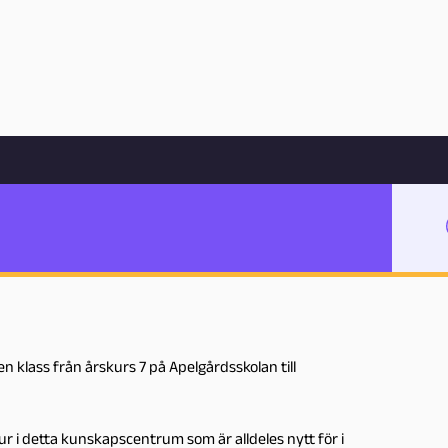
Hoppa till innehåll
k på Kretseum
 studiebesök på
 klass från årskurs 7 på Apelgårdsskolan till
r i detta kunskapscentrum som är alldeles nytt för i