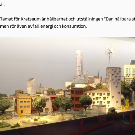
l
år.
m
ö
Temat för Kretseum är hållbarhet och utställningen ”Den hållbara s
men rör även avfall, energi och konsumtion.