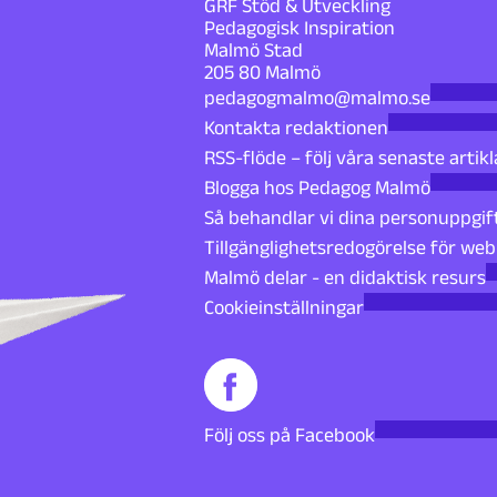
GRF Stöd & Utveckling
Pedagogisk Inspiration
Malmö Stad
205 80 Malmö
pedagogmalmo@malmo.se
Kontakta redaktionen
RSS-flöde – följ våra senaste artikl
Blogga hos Pedagog Malmö
Så behandlar vi dina personuppgif
Tillgänglighetsredogörelse för we
Malmö delar - en didaktisk resurs
Cookieinställningar
Följ oss på Facebook