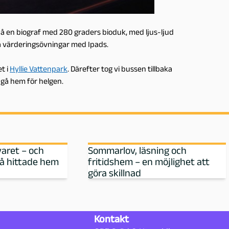
på en biograf med 280 graders bioduk, med ljus-ljud
ra värderingsövningar med Ipads.
t i
Hyllie Vattenpark
. Därefter tog vi bussen tillbaka
k gå hem för helgen.
varet – och
Sommarlov, läsning och
då hittade hem
fritidshem – en möjlighet att
göra skillnad
Kontakt