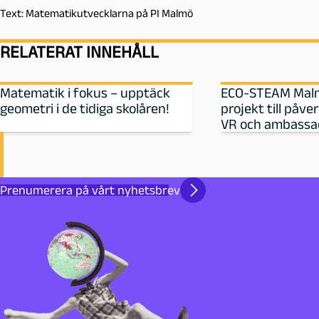
Text: Matematikutvecklarna på PI Malmö
RELATERAT INNEHÅLL
Matematik i fokus – upptäck
ECO-STEAM Malm
geometri i de tidiga skolåren!
projekt till påv
VR och ambassa
Prenumerera på vårt nyhetsbrev