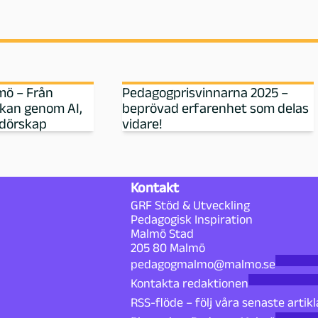
ö – Från
Pedagogprisvinnarna 2025 –
erkan genom AI,
beprövad erfarenhet som delas
dörskap
vidare!
Kontakt
GRF Stöd & Utveckling
Pedagogisk Inspiration
Malmö Stad
205 80 Malmö
pedagogmalmo@malmo.se
Kontakta redaktionen
RSS-flöde – följ våra senaste artikl