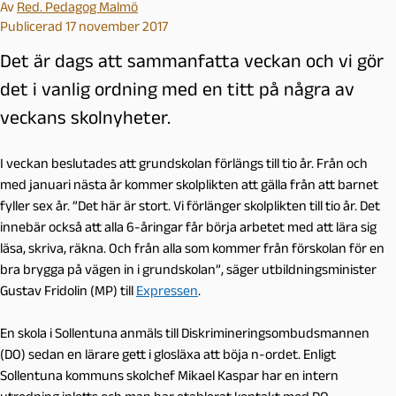
Av
Red. Pedagog Malmö
Publicerad 17 november 2017
Det är dags att sammanfatta veckan och vi gör
det i vanlig ordning med en titt på några av
veckans skolnyheter.
I veckan beslutades att grundskolan förlängs till tio år. Från och
med januari nästa år kommer skolplikten att gälla från att barnet
fyller sex år. ”Det här är stort. Vi förlänger skolplikten till tio år. Det
innebär också att alla 6-åringar får börja arbetet med att lära sig
läsa, skriva, räkna. Och från alla som kommer från förskolan för en
bra brygga på vägen in i grundskolan”, säger utbildningsminister
Gustav Fridolin (MP) till
Expressen
.
En skola i Sollentuna anmäls till Diskrimineringsombudsmannen
(DO) sedan en lärare gett i glosläxa att böja n-ordet. Enligt
Sollentuna kommuns skolchef Mikael Kaspar har en intern