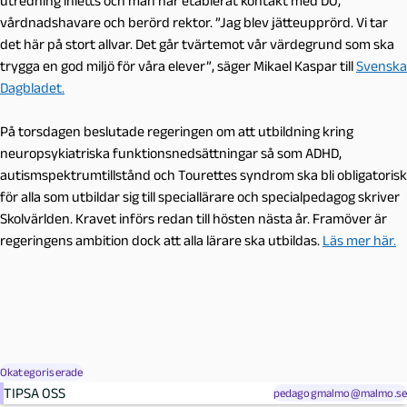
utredning inletts och man har etablerat kontakt med DO,
vårdnadshavare och berörd rektor. ”Jag blev jätteupprörd. Vi tar
det här på stort allvar. Det går tvärtemot vår värdegrund som ska
trygga en god miljö för våra elever”, säger Mikael Kaspar till
Svenska
Dagbladet.
På torsdagen beslutade regeringen om att utbildning kring
neuropsykiatriska funktionsnedsättningar så som ADHD,
autismspektrumtillstånd och Tourettes syndrom ska bli obligatorisk
för alla som utbildar sig till speciallärare och specialpedagog skriver
Skolvärlden. Kravet införs redan till hösten nästa år. Framöver är
regeringens ambition dock att alla lärare ska utbildas.
Läs mer här.
Okategoriserade
TIPSA OSS
pedagogmalmo@malmo.se