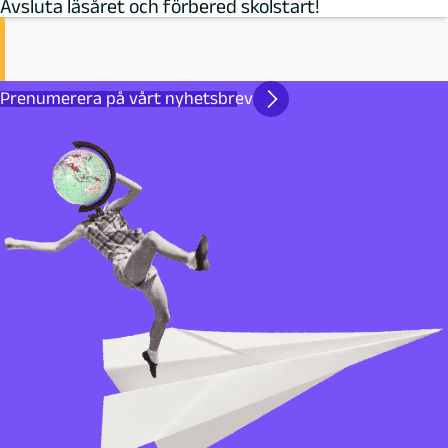
Avsluta läsåret och förbered skolstart!
Prenumerera på vårt nyhetsbrev