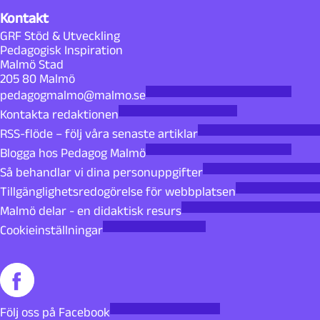
Kontakt
GRF Stöd & Utveckling
Pedagogisk Inspiration
Malmö Stad
205 80 Malmö
pedagogmalmo@malmo.se
Kontakta redaktionen
RSS-flöde – följ våra senaste artiklar
Blogga hos Pedagog Malmö
Så behandlar vi dina personuppgifter
Tillgänglighetsredogörelse för webbplatsen
Malmö delar - en didaktisk resurs
Cookieinställningar
Följ oss på Facebook