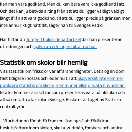
kan man vara godkänd. Men du kan bara vara icke godkänd i ett.
Och det kan ju betyda allting från att att du ligger väldigt väldigt
långt ifrån att vara godkänd, till att du ligger precis på gränsen men
inte ännu riktigt nått dit, säger han till Sveriges Radio.
Här hittar du
Jörgen Tholins debattartikel
där han presenterar
utredningen och
själva utredningen hittar du här.
Statistik om skolor blir hemlig
Viss statistik om friskolor var affärshemligheter. Det slog en dom
fast tidigare i höstas och leder nu till att
Skolverket inte kommer
publicera statistik om skolor, kommuner eller privata huvudmän
.
Istället kommer alla siffror som presenteras vara på riksplan och
alltså omfatta alla skolor i Sverige. Beslutet är taget av Statiska
centralbyrån.
– Vi arbetar nu för att få fram en lösning så att föräldrar,
beslutsfattare inom skolan, skolhuvudmän, forskare och andra