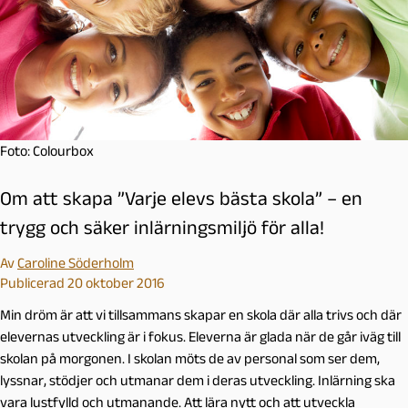
Foto: Colourbox
Om att skapa ”Varje elevs bästa skola” – en
trygg och säker inlärningsmiljö för alla!
Av
Caroline Söderholm
Publicerad 20 oktober 2016
Min dröm är att vi tillsammans skapar en skola där alla trivs och där
elevernas utveckling är i fokus. Eleverna är glada när de går iväg till
skolan på morgonen. I skolan möts de av personal som ser dem,
lyssnar, stödjer och utmanar dem i deras utveckling. Inlärning ska
vara lustfylld och utmanande. Att lära nytt och att utveckla