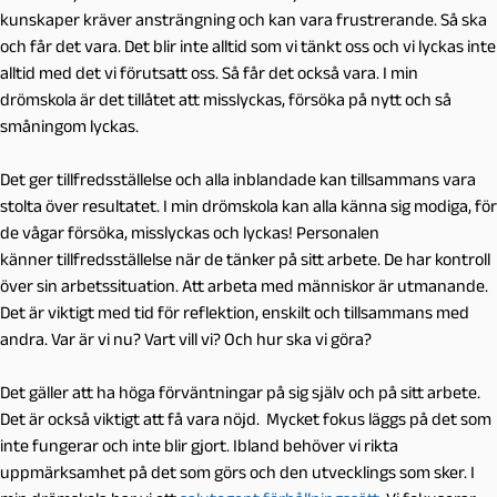
kunskaper kräver ansträngning och kan vara frustrerande. Så ska
och får det vara. Det blir inte alltid som vi tänkt oss och vi lyckas inte
alltid med det vi förutsatt oss. Så får det också vara. I min
drömskola är det tillåtet att misslyckas, försöka på nytt och så
småningom lyckas.
Det ger tillfredsställelse och alla inblandade kan tillsammans vara
stolta över resultatet. I min drömskola kan alla känna sig modiga, för
de vågar försöka, misslyckas och lyckas! Personalen
känner tillfredsställelse när de tänker på sitt arbete. De har kontroll
över sin arbetssituation. Att arbeta med människor är utmanande.
Det är viktigt med tid för reflektion, enskilt och tillsammans med
andra. Var är vi nu? Vart vill vi? Och hur ska vi göra?
Det gäller att ha höga förväntningar på sig själv och på sitt arbete.
Det är också viktigt att få vara nöjd. Mycket fokus läggs på det som
inte fungerar och inte blir gjort. Ibland behöver vi rikta
uppmärksamhet på det som görs och den utvecklings som sker. I