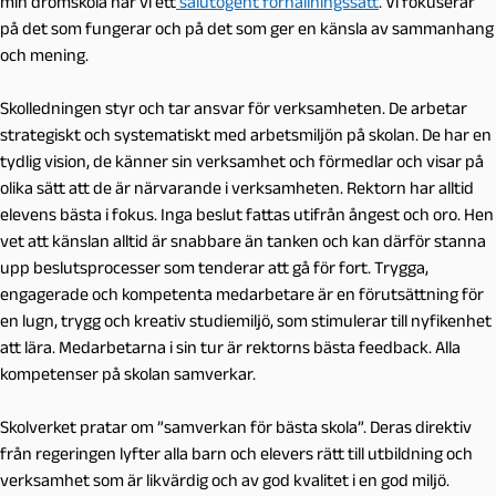
min drömskola har vi ett
salutogent förhållningssätt
. Vi fokuserar
på det som fungerar och på det som ger en känsla av sammanhang
och mening.
Skolledningen styr och tar ansvar för verksamheten. De arbetar
strategiskt och systematiskt med arbetsmiljön på skolan. De har en
tydlig vision, de känner sin verksamhet och förmedlar och visar på
olika sätt att de är närvarande i verksamheten. Rektorn har alltid
elevens bästa i fokus. Inga beslut fattas utifrån ångest och oro. Hen
vet att känslan alltid är snabbare än tanken och kan därför stanna
upp beslutsprocesser som tenderar att gå för fort. Trygga,
engagerade och kompetenta medarbetare är en förutsättning för
en lugn, trygg och kreativ studiemiljö, som stimulerar till nyfikenhet
att lära. Medarbetarna i sin tur är rektorns bästa feedback. Alla
kompetenser på skolan samverkar.
Skolverket pratar om ”samverkan för bästa skola”. Deras direktiv
från regeringen lyfter alla barn och elevers rätt till utbildning och
verksamhet som är likvärdig och av god kvalitet i en god miljö.