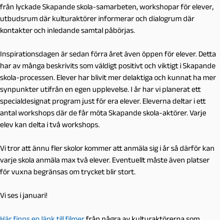
från lyckade Skapande skola-samarbeten, workshopar för elever,
utbudsrum där kulturaktörer informerar och dialogrum där
kontakter och inledande samtal påbörjas.
Inspirationsdagen är sedan förra året även öppen för elever. Detta
har av många beskrivits som väldigt positivt och viktigt i Skapande
skola-processen. Elever har blivit mer delaktiga och kunnat ha mer
synpunkter utifrån en egen upplevelse. I år har vi planerat ett
specialdesignat program just för era elever. Eleverna deltar i ett
antal workshops där de får möta Skapande skola-aktörer. Varje
elev kan delta i två workshops.
Vi tror att ännu fler skolor kommer att anmäla sig i år så därför kan
varje skola anmäla max två elever. Eventuellt måste även platser
för vuxna begränsas om trycket blir stort.
Vi ses i januari!
Här finns en länk till filmer
från några av kulturaktörerna som