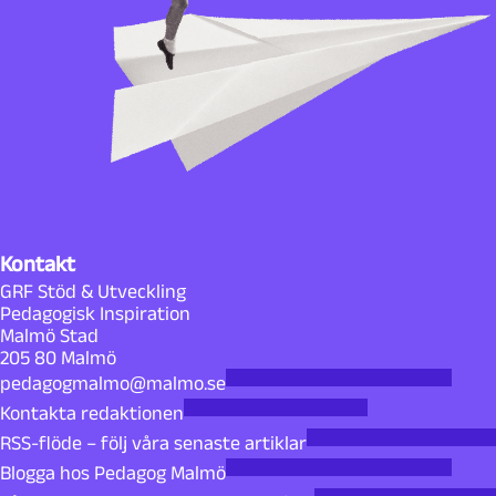
Kontakt
GRF Stöd & Utveckling
Pedagogisk Inspiration
Malmö Stad
205 80 Malmö
pedagogmalmo@malmo.se
Kontakta redaktionen
RSS-flöde – följ våra senaste artiklar
Blogga hos Pedagog Malmö