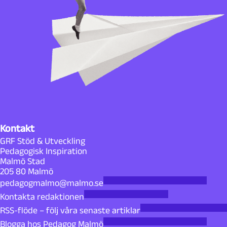
Kontakt
GRF Stöd & Utveckling
Pedagogisk Inspiration
Malmö Stad
205 80 Malmö
pedagogmalmo@malmo.se
Kontakta redaktionen
RSS-flöde – följ våra senaste artiklar
Blogga hos Pedagog Malmö