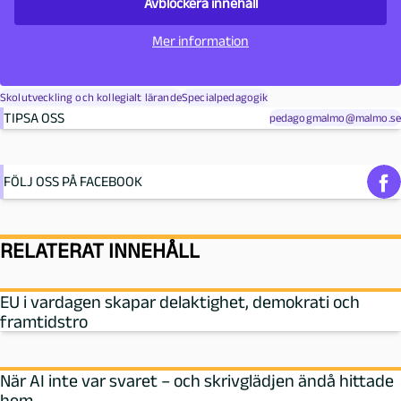
Avblockera innehåll
Mer information
Skolutveckling och kollegialt lärande
Specialpedagogik
TIPSA OSS
pedagogmalmo@malmo.se
FÖLJ OSS PÅ FACEBOOK
RELATERAT INNEHÅLL
EU i vardagen skapar delaktighet, demokrati och
framtidstro
När AI inte var svaret – och skrivglädjen ändå hittade
hem