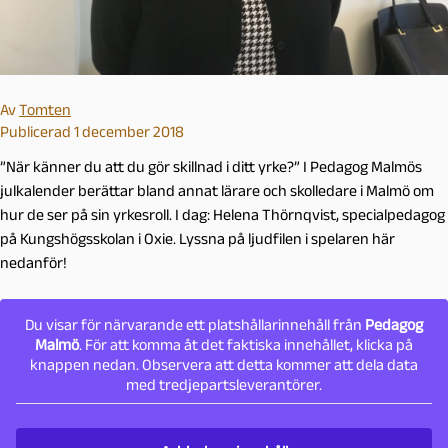
Av
Tomten
Publicerad 1 december 2018
”När känner du att du gör skillnad i ditt yrke?” I Pedagog Malmös
julkalender berättar bland annat lärare och skolledare i Malmö om
hur de ser på sin yrkesroll. I dag: Helena Thörnqvist, specialpedagog
på Kungshögsskolan i Oxie. Lyssna på ljudfilen i spelaren här
nedanför!
Du visar för närvarande ett platshållarinnehåll från
Pedagog
Malmö
. För att komma åt det faktiska innehållet, klicka på
knappen nedan. Observera att detta kommer att dela data
med tredjepartsleverantörer.