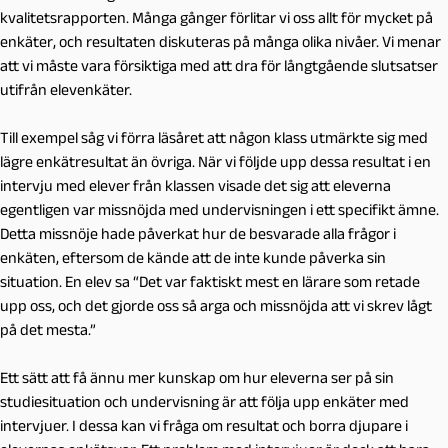
kvalitetsrapporten. Många gånger förlitar vi oss allt för mycket på
enkäter, och resultaten diskuteras på många olika nivåer. Vi menar
att vi måste vara försiktiga med att dra för långtgående slutsatser
utifrån elevenkäter.
Till exempel såg vi förra läsåret att någon klass utmärkte sig med
lägre enkätresultat än övriga. När vi följde upp dessa resultat i en
intervju med elever från klassen visade det sig att eleverna
egentligen var missnöjda med undervisningen i
ett
specifikt ämne.
Detta missnöje hade påverkat hur de besvarade alla frågor i
enkäten, eftersom de kände att de inte kunde påverka sin
situation.
En elev sa
“Det var faktiskt mest en lärare som retade
upp oss, och det gjorde oss så arga och missnöjda att vi skrev lågt
på det mesta.”
Ett sätt att få ännu mer kunskap om hur eleverna ser på sin
studiesituation och undervisning är att följa upp enkäter med
intervjuer. I dessa kan vi fråga om resultat och borra djupare i