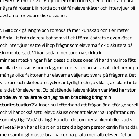
elevernas enkätsvar. Ett problem med intervjuer är dock att bara
några få röster blir hörda och då får elevenkäter och intervjuer bli
avstamp för vidare diskussioner.
Vi vill dock gå längre och försöka få mer kunskap och fler röster
hörda. Utifrån de resultat som vi fick i förra läsårets elevenkäter
och intervjuer satte vi ihop frågor som eleverna fick diskutera på
sin mentorstid. Vi bad sedan mentorerna skicka in
minnesanteckningar från dessa diskussioner. Vi har ännu inte fått
in alla diskussionsunderlag, men det vi redan ser är att det beror på
många olika faktorer hur eleverna väljer att svara på frågorna. Det
vi lärare och skolledare tycker är tydligt och självklart, är ibland inte
alls det för eleverna. Ett påstående i elevenkäten var
Med hur stor
andel av mina lärare kan jag ha en bra dialog kring min
studiesituation?
Vi inser nu i efterhand att frågan är alltför generell
och vi har också sett i elevdiskussioner att eleverna uppfattar den
som otydlig:
“Vadå dialog? Handlar det om personkemi eller vad vill
ni veta? Man har såklart en bättre dialog om personkemin finns där,
men samtidigt måste lärarna kunna prata med alla elever. Det är