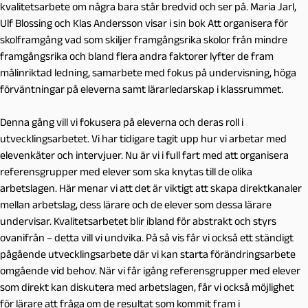
kvalitetsarbete om några bara står bredvid och ser på. Maria Jarl,
Ulf Blossing och Klas Andersson visar i sin bok
Att organisera för
skolframgång
vad som skiljer framgångsrika skolor från mindre
framgångsrika och bland flera andra faktorer lyfter de fram
målinriktad ledning, samarbete med fokus på undervisning, höga
förväntningar på eleverna samt lärarledarskap i klassrummet.
Denna gång vill vi fokusera på eleverna och deras roll i
utvecklingsarbetet. Vi har tidigare tagit upp hur vi arbetar med
elevenkäter och intervjuer. Nu är vi i full fart med att organisera
referensgrupper med elever som ska knytas till de olika
arbetslagen. Här menar vi att det är viktigt att skapa direktkanaler
mellan arbetslag, dess lärare och de elever som dessa lärare
undervisar. Kvalitetsarbetet blir ibland för abstrakt och styrs
ovanifrån – detta vill vi undvika. På så vis får vi också ett ständigt
pågående utvecklingsarbete där vi kan starta förändringsarbete
omgående vid behov. När vi får igång referensgrupper med elever
som direkt kan diskutera med arbetslagen, får vi också möjlighet
för lärare att fråga om de resultat som kommit fram i