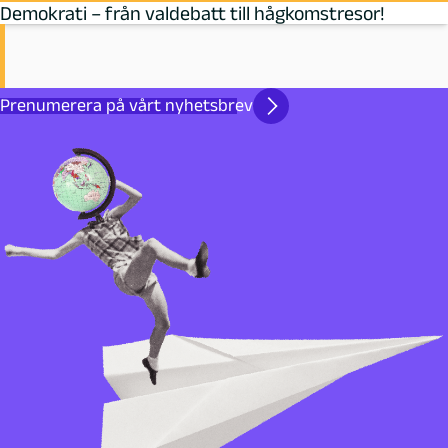
Demokrati – från valdebatt till hågkomstresor!
Prenumerera på vårt nyhetsbrev