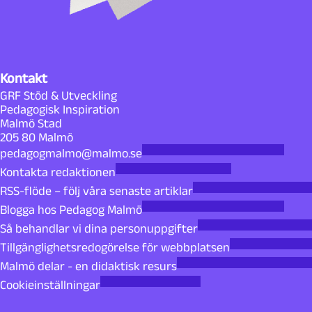
Kontakt
GRF Stöd & Utveckling
Pedagogisk Inspiration
Malmö Stad
205 80 Malmö
pedagogmalmo@malmo.se
Kontakta redaktionen
RSS-flöde – följ våra senaste artiklar
Blogga hos Pedagog Malmö
Så behandlar vi dina personuppgifter
Tillgänglighetsredogörelse för webbplatsen
Malmö delar - en didaktisk resurs
Cookieinställningar