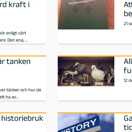
d kraft i
At
be
21 
ör enligt vårt
re. Den ena, …
år tanken
Al
fu
12 
ver tänker och hur de
att ha av…
 historiebruk
Ga
ti