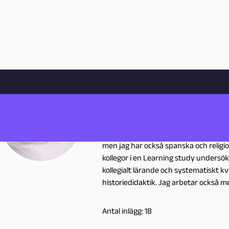
Hem
Skribenter
Eva Henriksson Garatea
Eva Henriksson 
Pedagog
eva.henriksson.garatea@malmo.se
Malmö
E
Jag arbetar som förstelärare på S:t Pe
men jag har också spanska och religio
v
kollegor i en Learning study undersö
kollegialt lärande och systematiskt kv
a
historiedidaktik. Jag arbetar också me
H
Antal inlägg: 18
e