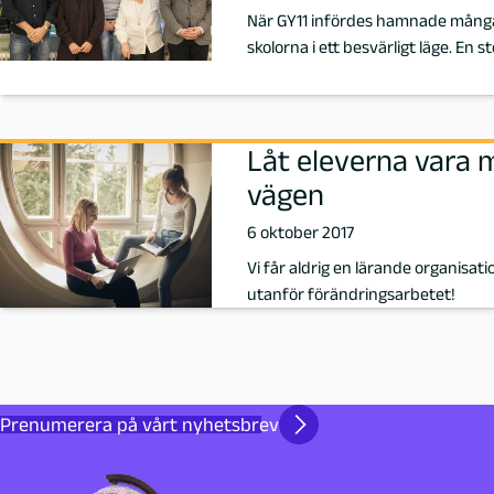
r
När GY11 infördes hamnade många 
skolorna i ett besvärligt läge. En s
f
a
Låt eleverna vara 
t
vägen
t
6 oktober 2017
a
Vi får aldrig en lärande organisa
utanför förändringsarbetet!
r
e
Prenumerera på vårt nyhetsbrev
p
å