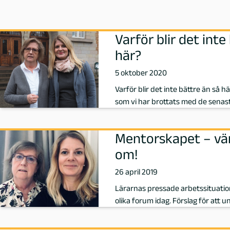
n
Varför blir det inte
r
här?
i
5 oktober 2020
Varför blir det inte bättre än så h
k
som vi har brottats med de senas
s
Mentorskapet – vär
s
om!
o
26 april 2019
Lärarnas pressade arbetssituation 
n
olika forum idag. Förslag för att 
G