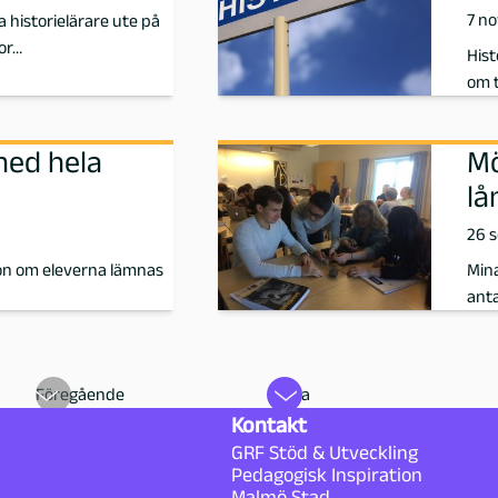
7 n
historielärare ute på
tor…
His
om 
med hela
Mö
lå
26 
tion om eleverna lämnas
Mina
anta
Föregående
Nästa
Kontakt
GRF Stöd & Utveckling
Pedagogisk Inspiration
Malmö Stad