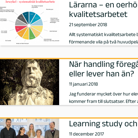
Lärarna – en oerhör
a
kvalitetsarbetet
r
21 september 2018
Allt systematiskt kvalitetsarbete b
a
förmenande vila på två huvudpela
t
När handling föreg
e
eller lever han än?
a
11 januari 2018
Jag funderar mycket över hur ele
,
kommer fram till slutsatser. Efter 
F
Learning study och
ö
11 december 2017