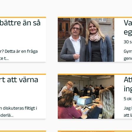
 bättre än så
Va
eg
30 
är? Detta är en fråga
Gym
te t…
geno
t att värna
At
in
5 ok
diskuteras flitigt i
Jag 
underlä…
att 