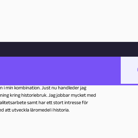
Hoppa till innehåll
Garatea
tri skola och undervisar framför allt historia
n i min kombination. Just nu handleder jag
kning kring historiebruk. Jag jobbar mycket med
alitetsarbete samt har ett stort intresse för
d att utveckla läromedel i historia.