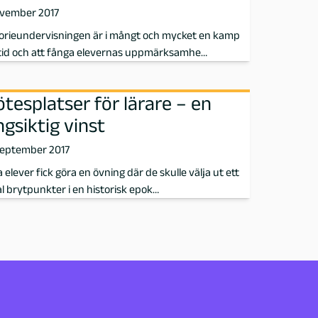
ovember 2017
torieundervisningen är i mångt och mycket en kamp
tid och att fånga elevernas uppmärksamhe…
tesplatser för lärare – en
ngsiktig vinst
september 2017
 elever fick göra en övning där de skulle välja ut ett
l brytpunkter i en historisk epok…