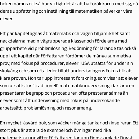
boken nämns också hur viktigt det är att ha föräldrarna med sig, då
deras uppfattning och inställning till matematiken påverkar våra
elever.
Ett par kapitel ägnas åt matematik och vägen till jämlikhet samt
nackdelarna med nivågrupperade klasser och fördelarna med
grupparbete vid problemlösning. Bedömning för lärande tas också
upp i ett kapitel där författaren fördömer de många summativa
prov, med fokus på procedurer, elever i USA utsätts för under sin
skolgång och som ofta leder till att undervisningens fokus blir att
klara proven. Hon tar upp intressant forskning, som visar att elever
som utsatts för ”traditionell” matematikundervisning, där läraren
presenterar begrepp och procedurer, ofta presterar sämre än
elever som fått undervisning med fokus på undersökande
arbetssätt, problemlösning och resonemang.
En mycket läsvärd bok, som väcker många tankar och inspirerar. Ett
stort plus är att alla de exempel och övningar med rika
matematiska uppgifter författaren tar upp finns samlade längst