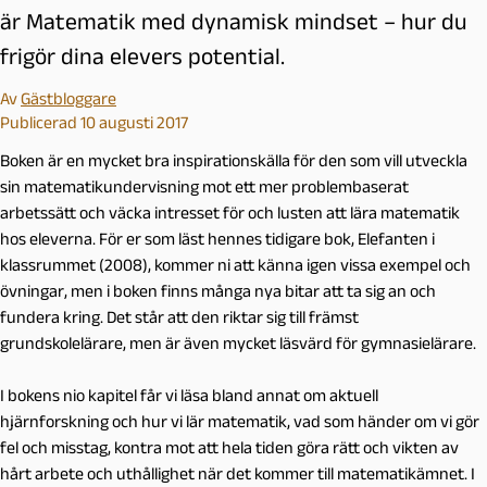
är Matematik med dynamisk mindset – hur du
frigör dina elevers potential.
Av
Gästbloggare
Publicerad 10 augusti 2017
Boken är en mycket bra inspirationskälla för den som vill utveckla
sin matematikundervisning mot ett mer problembaserat
arbetssätt och väcka intresset för och lusten att lära matematik
hos eleverna. För er som läst hennes tidigare bok, Elefanten i
klassrummet (2008), kommer ni att känna igen vissa exempel och
övningar, men i boken finns många nya bitar att ta sig an och
fundera kring. Det står att den riktar sig till främst
grundskolelärare, men är även mycket läsvärd för gymnasielärare.
I bokens nio kapitel får vi läsa bland annat om aktuell
hjärnforskning och hur vi lär matematik, vad som händer om vi gör
fel och misstag, kontra mot att hela tiden göra rätt och vikten av
hårt arbete och uthållighet när det kommer till matematikämnet. I