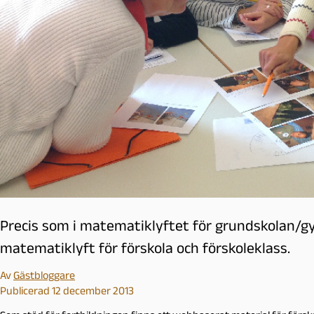
l
m
ö
Precis som i matematiklyftet för grundskolan/g
matematiklyft för förskola och förskoleklass.
Av
Gästbloggare
Publicerad 12 december 2013