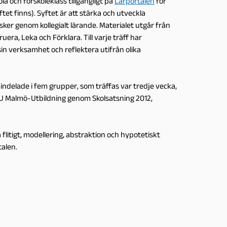
a och förskoleklass tillgängligt på
Lärportalen
för
et finns). Syftet är att stärka och utveckla
ker genom kollegialt lärande. Materialet utgår från
era, Leka och Förklara. Till varje träff har
 sin verksamhet och reflektera utifrån olika
indelade i fem grupper, som träffas var tredje vecka,
oU Malmö-Utbildning genom Skolsatsning 2012,
litigt, modellering, abstraktion och hypotetiskt
talen.