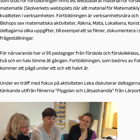
Som stöd för fortbildningen finns ett webbaserat material för förskol
matematik (Skolverkets webbplats där allt material för Matematiklyft
kvaliteten i verksamheten. Fortbildningen är verksamhetsnära och s
Bishops sex matematiska aktiviteter, Räkna, Mäta, Lokalisera, Konstru
deltagarna olika uppgifter, till exempel att se filmer, dokumentera i
frågeställningar.
För närvarande har vi 95 pedagoger från förskola och förskoleklass, 
två och en halv timme åt gången. Fortbildningen, som bedrivs av F
kommer att pågå under ett och ett halvt år.
Under en träff med fokus på aktiviteten Leka diskuterar deltagarna f
tänkande utifrån filmerna ”Flygplan och Låtsashandla” från Lärpor