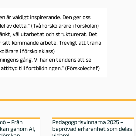
en är väldigt inspirerande. Den ger oss
el av detta!” (Två förskolärare i förskolan)
änkt, väl utarbetat och strukturerat. Det
r sitt kommande arbete. Trevligt att träffa
olärare i förskoleklass)
dningens gång. Vi har en tendens att se
attityd till fortbildningen.” (Förskolechef)
ö – Från
Pedagogprisvinnarna 2025 –
erkan genom AI,
beprövad erfarenhet som delas
dörskap
vidare!