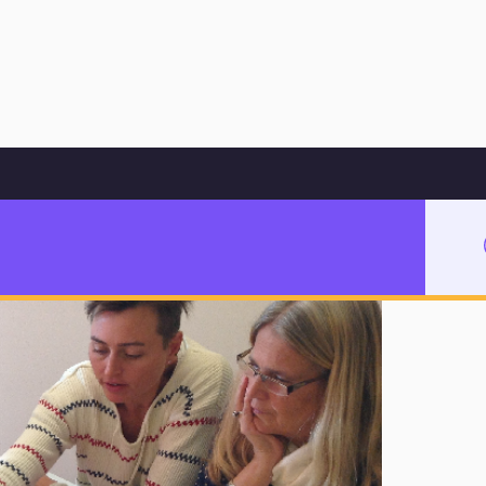
Hoppa till innehåll
leklass
la och förskoleklass