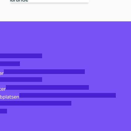
ar
ter
bbplatsen