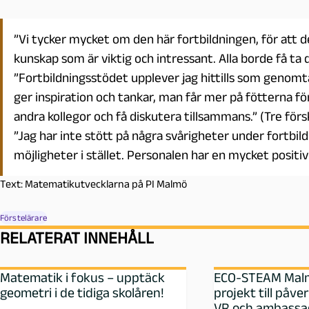
”Vi tycker mycket om den här fortbildningen, för att d
kunskap som är viktig och intressant. Alla borde få ta d
”Fortbildningsstödet upplever jag hittills som genomt
ger inspiration och tankar, man får mer på fötterna fö
andra kollegor och få diskutera tillsammans.” (Tre försk
”Jag har inte stött på några svårigheter under fortbil
möjligheter i stället. Personalen har en mycket positiv 
Text: Matematikutvecklarna på PI Malmö
Förstelärare
RELATERAT INNEHÅLL
Matematik i fokus – upptäck
ECO-STEAM Malm
geometri i de tidiga skolåren!
projekt till påv
VR och ambassa