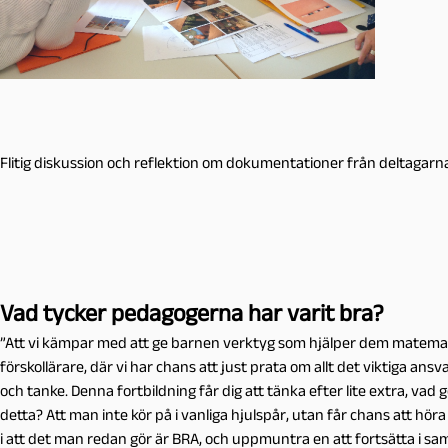
Flitig diskussion och reflektion om dokumentationer från deltagar
Vad tycker pedagogerna har varit bra?
”Att vi kämpar med att ge barnen verktyg som hjälper dem matematisk
förskollärare, där vi har chans att just prata om allt det viktiga ans
och tanke. Denna fortbildning får dig att tänka efter lite extra, vad g
detta? Att man inte kör på i vanliga hjulspår, utan får chans att höra
i att det man redan gör är BRA, och uppmuntra en att fortsätta i samm