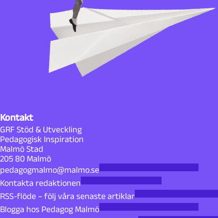
Kontakt
GRF Stöd & Utveckling
Pedagogisk Inspiration
Malmö Stad
205 80 Malmö
pedagogmalmo@malmo.se
Kontakta redaktionen
RSS-flöde – följ våra senaste artiklar
Blogga hos Pedagog Malmö