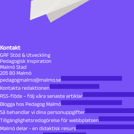
Kontakt
GRF Stöd & Utveckling
Pedagogisk Inspiration
Malmö Stad
205 80 Malmö
pedagogmalmo@malmo.se
Kontakta redaktionen
RSS-flöde – följ våra senaste artiklar
Blogga hos Pedagog Malmö
Så behandlar vi dina personuppgifter
Tillgänglighetsredogörelse för webbplatsen
Malmö delar - en didaktisk resurs