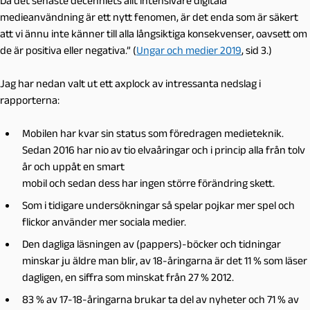
Då det senaste decenniets allt intensivare digitala
medieanvändning är ett nytt fenomen, är det enda som är säkert
att vi ännu inte känner till alla långsiktiga konsekvenser, oavsett om
de är positiva eller negativa.” (
Ungar och medier 2019
, sid 3.)
Jag har nedan valt ut ett axplock av intressanta nedslag i
rapporterna:
Mobilen har kvar sin status som föredragen medieteknik.
Sedan 2016 har nio av tio elvaåringar och i princip alla från tolv
år och uppåt en smart
mobil och sedan dess har ingen större förändring skett.
Som i tidigare undersökningar så spelar pojkar mer spel och
flickor använder mer sociala medier.
Den dagliga läsningen av (pappers)-böcker och tidningar
minskar ju äldre man blir, av 18-åringarna är det 11 % som läser
dagligen, en siffra som minskat från 27 % 2012.
83 % av 17-18-åringarna brukar ta del av nyheter och 71 % av