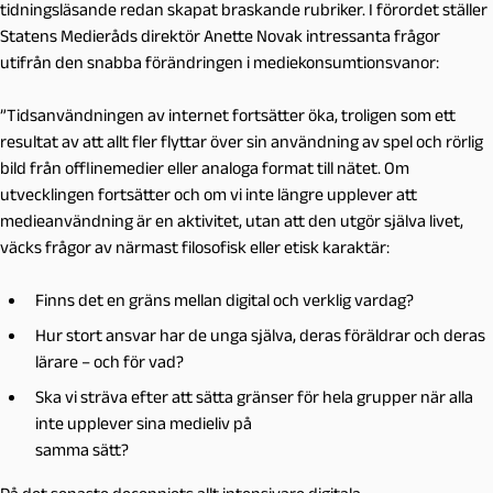
tidningsläsande redan skapat braskande rubriker. I förordet ställer
Statens Medieråds direktör Anette Novak intressanta frågor
utifrån den snabba förändringen i mediekonsumtionsvanor:
”Tidsanvändningen av internet fortsätter öka, troligen som ett
resultat av att allt fler flyttar över sin användning av spel och rörlig
bild från offlinemedier eller analoga format till nätet. Om
utvecklingen fortsätter och om vi inte längre upplever att
medieanvändning är en aktivitet, utan att den utgör själva livet,
väcks frågor av närmast filosofisk eller etisk karaktär:
Finns det en gräns mellan digital och verklig vardag?
Hur stort ansvar har de unga själva, deras föräldrar och deras
lärare – och för vad?
Ska vi sträva efter att sätta gränser för hela grupper när alla
inte upplever sina medieliv på
samma sätt?