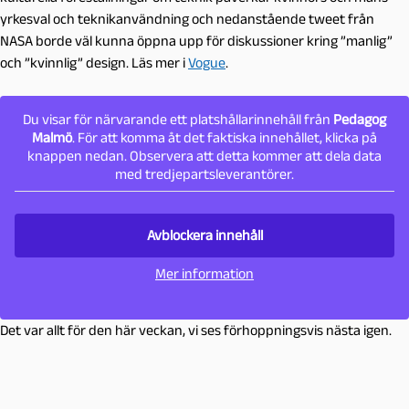
yrkesval och teknikanvändning och nedanstående tweet från
NASA borde väl kunna öppna upp för diskussioner kring ”manlig”
och ”kvinnlig” design. Läs mer i
Vogue
.
Du visar för närvarande ett platshållarinnehåll från
Pedagog
Malmö
. För att komma åt det faktiska innehållet, klicka på
knappen nedan. Observera att detta kommer att dela data
med tredjepartsleverantörer.
Avblockera innehåll
Mer information
Det var allt för den här veckan, vi ses förhoppningsvis nästa igen.