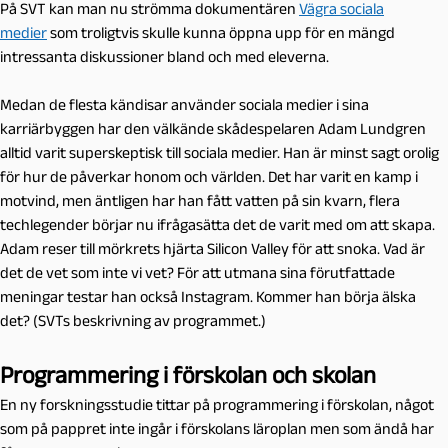
På SVT kan man nu strömma dokumentären
Vägra sociala
medier
som troligtvis skulle kunna öppna upp för en mängd
intressanta diskussioner bland och med eleverna.
Medan de flesta kändisar använder sociala medier i sina
karriärbyggen har den välkände skådespelaren Adam Lundgren
alltid varit superskeptisk till sociala medier. Han är minst sagt orolig
för hur de påverkar honom och världen. Det har varit en kamp i
motvind, men äntligen har han fått vatten på sin kvarn, flera
techlegender börjar nu ifrågasätta det de varit med om att skapa.
Adam reser till mörkrets hjärta Silicon Valley för att snoka. Vad är
det de vet som inte vi vet? För att utmana sina förutfattade
meningar testar han också Instagram. Kommer han börja älska
det? (SVTs beskrivning av programmet.)
Programmering i förskolan och skolan
En ny forskningsstudie tittar på programmering i förskolan, något
som på pappret inte ingår i förskolans läroplan men som ändå har