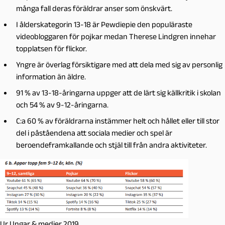
många fall deras föräldrar anser som önskvärt.
I ålderskategorin 13-18 är Pewdiepie den populäraste
videobloggaren för pojkar medan Therese Lindgren innehar
topplatsen för flickor.
Yngre är överlag försiktigare med att dela med sig av personlig
information än äldre.
91 % av 13-18-åringarna uppger att de lärt sig källkritik i skolan
och 54 % av 9-12-åringarna.
C:a 60 % av föräldrarna instämmer helt och hållet eller till stor
del i påståendena att sociala medier och spel är
beroendeframkallande och stjäl till från andra aktiviteter.
Ur Ungar & medier 2019